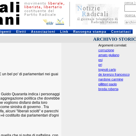
cerca
[
ricerca
rigenti
Eletti
Associazioni
Link
Rassegna stampa
Contattaci
ARCHIVIO STORI
Argomenti correlati:
corruzione
amato giuliano
psi
pri
tognoli carlo
 E un bel po' di parlamentari nei guai
de lorenzo francesco
nardone carmine
pillitteri paolo
breda roberta
, Guido Quaranta indica i personaggi
a aggregazione politica che dovrebbe
he vogliono disfarsi della loro
come sinistra di governo . Tra
 alcuni "liberali sciolti" e parecchi
 »è costituito dai parlamentari d'ogni
quella che si nutre di naftalina, con