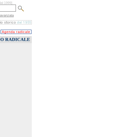
dal 1999]
 avanzata
Agenda radicale
CO RADICALE