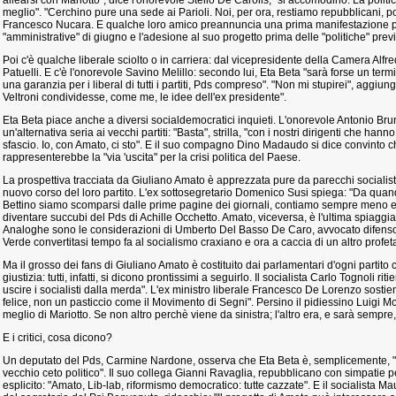
allearsi con Mariotto", dice l'onorevole Stelio De Carolis, "si accomodino. La polit
meglio". "Cerchino pure una sede ai Parioli. Noi, per ora, restiamo repubblicani, poi
Francesco Nucara. E qualche loro amico preannuncia una prima manifestazione 
"amministrative" di giugno e l'adesione al suo progetto prima delle "politiche" prev
Poi c'è qualche liberale sciolto o in carriera: dal vicepresidente della Camera Alfr
Patuelli. E c'è l'onorevole Savino Melillo: secondo lui, Eta Beta "sarà forse un te
una garanzia per i liberal di tutti i partiti, Pds compreso". "Non mi stupirei", aggiunge
Veltroni condividesse, come me, le idee dell'ex presidente".
Eta Beta piace anche a diversi socialdemocratici inquieti. L'onorevole Antonio Br
un'alternativa seria ai vecchi partiti: "Basta", strilla, "con i nostri dirigenti che hanno
sfascio. Io, con Amato, ci sto". E il suo compagno Dino Madaudo si dice convinto che
rappresenterebbe la "via 'uscita" per la crisi politica del Paese.
La prospettiva tracciata da Giuliano Amato è apprezzata pure da parecchi socialisti or
nuovo corso del loro partito. L'ex sottosegretario Domenico Susi spiega: "Da quan
Bettino siamo scomparsi dalle prime pagine dei giornali, contiamo sempre meno e, p
diventare succubi del Pds di Achille Occhetto. Amato, viceversa, è l'ultima spiaggi
Analoghe sono le considerazioni di Umberto Del Basso De Caro, avvocato difensore
Verde convertitasi tempo fa al socialismo craxiano e ora a caccia di un altro profet
Ma il grosso dei fans di Giuliano Amato è costituito dai parlamentari d'ogni partit
giustizia: tutti, infatti, si dicono prontissimi a seguirlo. Il socialista Carlo Tognoli r
uscire i socialisti dalla merda". L'ex ministro liberale Francesco De Lorenzo sostie
felice, non un pasticcio come il Movimento di Segni". Persino il pidiessino Luigi M
meglio di Mariotto. Se non altro perchè viene da sinistra; l'altro era, e sarà sempre
E i critici, cosa dicono?
Un deputato del Pds, Carmine Nardone, osserva che Eta Beta è, semplicemente, "un
vecchio ceto politico". Il suo collega Gianni Ravaglia, repubblicano con simpatie 
esplicito: "Amato, Lib-lab, riformismo democratico: tutte cazzate". E il socialista M