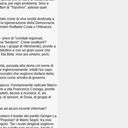
 tasca, per ogni problema. Sino a
ttori di "Topolino"; adesso quel
arlato come di una novità destinata a
e la rigenerazione della Democrazia
nistro Raffaele Costa o l'Alleanza
 pieni di "comitati regionali,
osi "bestioni". Come sostituirli?
oxa, i gruppi di riferimento), pronto a
soddisfino e con un gran cuore che
re Eta Beta: reso più umano, però,
nta, passata alla storia col nome di
oi ingloriosamente: infatti l'ex capo
mocratici che vogliono disfarsi della
orsi come sinistra di governo.
i spicco: l'onnipresente radicale Marco
tore a vita Francesco Cossiga, pronto
elli, deciso a riciclarsi. E, da
 di sensori, di Doxa, di gruppi di
 ad alcuni incontri informali?
estano il leader del partito Giorgio La
"Popolari" di Mario Segni: tra essi
ni. "Se i nostri dirigenti vogliono