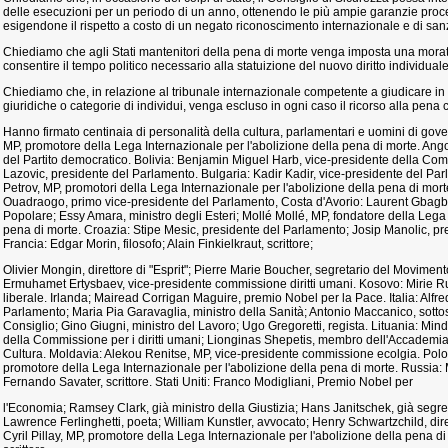
delle esecuzioni per un periodo di un anno, ottenendo le più ampie garanzie proces
esigendone il rispetto a costo di un negato riconoscimento internazionale e di san
Chiediamo che agli Stati mantenitori della pena di morte venga imposta una morator
consentire il tempo politico necessario alla statuizione del nuovo diritto individuale
Chiediamo che, in relazione al tribunale internazionale competente a giudicare in 
giuridiche o categorie di individui, venga escluso in ogni caso il ricorso alla pena c
Hanno firmato centinaia di personalità della cultura, parlamentari e uomini di gover
MP, promotore della Lega Internazionale per l'abolizione della pena di morte. Ango
del Partito democratico. Bolivia: Benjamin Miguel Harb, vice-presidente della Co
Lazovic, presidente del Parlamento. Bulgaria: Kadir Kadir, vice-presidente del P
Petrov, MP, promotori della Lega Internazionale per l'abolizione della pena di mor
Ouadraogo, primo vice-presidente del Parlamento, Costa d'Avorio: Laurent Gbagbo
Popolare; Essy Amara, ministro degli Esteri; Mollé Mollé, MP, fondatore della Lega 
pena di morte. Croazia: Stipe Mesic, presidente del Parlamento; Josip Manolic, p
Francia: Edgar Morin, filosofo; Alain Finkielkraut, scrittore;
Olivier Mongin, direttore di "Esprit"; Pierre Marie Boucher, segretario del Movimento 
Ermuhamet Ertysbaev, vice-presidente commissione diritti umani. Kosovo: Mirie Ru
liberale. Irlanda; Mairead Corrigan Maguire, premio Nobel per la Pace. Italia: Alfr
Parlamento; Maria Pia Garavaglia, ministro della Sanità; Antonio Maccanico, sotto
Consiglio; Gino Giugni, ministro del Lavoro; Ugo Gregoretti, regista. Lituania: Min
della Commissione per i diritti umani; Lionginas Shepetis, membro dell'Accademia 
Cultura. Moldavia: Alekou Renitse, MP, vice-presidente commissione ecolgia. Polo
promotore della Lega Internazionale per l'abolizione della pena di morte. Russia:
Fernando Savater, scrittore. Stati Uniti: Franco Modigliani, Premio Nobel per
l'Economia; Ramsey Clark, già ministro della Giustizia; Hans Janitschek, già segret
Lawrence Ferlinghetti, poeta; William Kunstler, avvocato; Henry Schwartzchild, dir
Cyril Pillay, MP, promotore della Lega Internazionale per l'abolizione della pena d