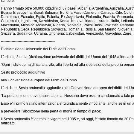
scrittore.
Hanno firmato oltre 50.000 cittadini di 67 paesi: Albania, Argentina, Australia, Austri
Bosnia Erzegovina, Brasil, Bulgaria, Burkina Faso, Camerun, Canada, Cile, Colom
Danimarca, Ecuador, Egitto, Estonia, Ex-Jugoslavia, Finlandia, Francia, Germania ,
Guatemala, Inghilterra, Kazakhstan, Kenia, Kosovo, Irlanda, Israele, Italia, Lettoni
Macedonia, Messico, Moldavia, Nigeria, Norvegia, Paesi Bassi, Pakistan, Parlame
Repubblica Ceca, Repubblica Slovacca, Romania, Russia, San Marino, Slovenia, S
Svizzera, Sudafrica, Ucraina, Ungheria, Uzbekistan, Venezuela, Vojvodina, Zaire.
---------------------------------------------
Dichiarazione Universale dei Diritti dell'Uomo
L'articolo 3 della Dichiarazione universale dei diritti dell'Uomo del 1948 afferma c
"Ogni individuo ha diritto alla vita, alla libertà ed alla sicurezza della propria perso
Sesto protocollo aggiuntivo
alla Convenzione europea dei Diritti dell'Uomo
L'art. 1 del Sesto protocollo aggiuntivo alla Convenzione europea dei diritti dell'
"La pena di morte deve essere abolita. Nessuno deve essere condannato a tale pen
Esso è' il primo trattato internazionale (giuridicamente vincolante, anche se in un 
a prevedere l'abolizione della pena di morte in tempo di pace;
Il Sesto protocollo è' entrato in vigore nel 1985 e, ad oggi, è' stato firmato da 20 P
ratificato.