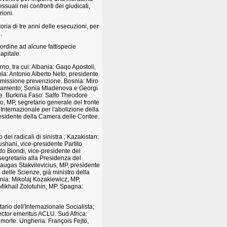
suali nei confronti dei giudicati,
zioni.
ia di tre anni delle esecuzioni, per
.
ordine ad alcune fattispecie
apitale.
no, tra cui: Albania: Gaqo Apostoli,
la: Antonio Alberto Neto, presidente
mmissione prevenzione. Bosnia: Miro
arlamento; Sonia Mladenova e Georgi
te. Burkina Faso: Salfo Theodore
, MP, segretario generale del fronte
Internazionale per l'abolizione della
residente della Camera delle Contee.
dei radicali di sinistra ; Kazakistan:
shani, vice-presidente Partito
edo Biondi, vice-presidente del
segretario alla Presidenza del
daugas Stakvilevicius, MP, presidente
delle Scienze, già ministro della
nia: Mikolaj Kozakiewicz, MP,
 Mikhail Zolotuhin, MP. Spagna:
ario dell'Internazionale Socialista;
ector emeritus ACLU. Sud Africa:
i morte. Ungheria: François Fejtö,