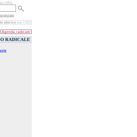
dal 1999]
 avanzata
Agenda radicale
CO RADICALE
morte