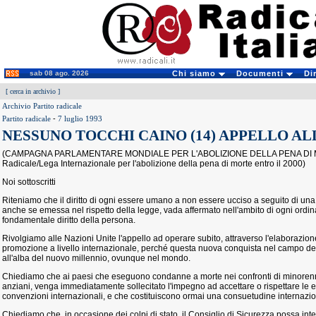
sab 08 ago. 2026
Chi siamo
Documenti
Di
[
cerca in archivio
]
Archivio Partito radicale
Partito radicale
-
7 luglio 1993
NESSUNO TOCCHI CAINO (14) APPELLO AL
(CAMPAGNA PARLAMENTARE MONDIALE PER L'ABOLIZIONE DELLA PENA DI MOR
Radicale/Lega Internazionale per l'abolizione della pena di morte entro il 2000)
Noi sottoscritti
Riteniamo che il diritto di ogni essere umano a non essere ucciso a seguito di una
anche se emessa nel rispetto della legge, vada affermato nell'ambito di ogni ord
fondamentale diritto della persona.
Rivolgiamo alle Nazioni Unite l'appello ad operare subito, attraverso l'elaborazione
promozione a livello internazionale, perché questa nuova conquista nel campo del Di
all'alba del nuovo millennio, ovunque nel mondo.
Chiediamo che ai paesi che eseguono condanne a morte nei confronti di minorenni
anziani, venga immediatamente sollecitato l'impegno ad accettare o rispettare le es
convenzioni internazionali, e che costituiscono ormai una consuetudine internazio
Chiediamo che, in occasione dei colpi di stato, il Consiglio di Sicurezza possa in