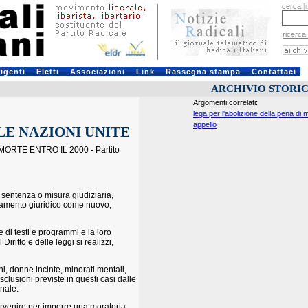
cerca
[
ricerca
rigenti
Eletti
Associazioni
Link
Rassegna stampa
Contattaci
ARCHIVIO STORI
Argomenti correlati:
lega per l'abolizione della pena di 
appello
LE NAZIONI UNITE
TE ENTRO IL 2000 - Partito
 sentenza o misura giudiziaria,
inamento giuridico come nuovo,
 di testi e programmi e la loro
ritto e delle leggi si realizzi,
, donne incinte, minorati mentali,
clusioni previste in questi casi dalle
nale.
tervenire per imporre una moratoria