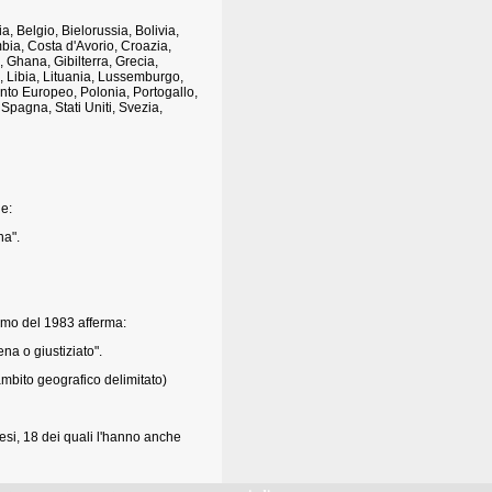
a, Belgio, Bielorussia, Bolivia,
bia, Costa d'Avorio, Croazia,
 Ghana, Gibilterra, Grecia,
a, Libia, Lituania, Lussemburgo,
nto Europeo, Polonia, Portogallo,
pagna, Stati Uniti, Svezia,
he:
na".
Uomo del 1983 afferma:
a o giustiziato".
ambito geografico delimitato)
aesi, 18 dei quali l'hanno anche