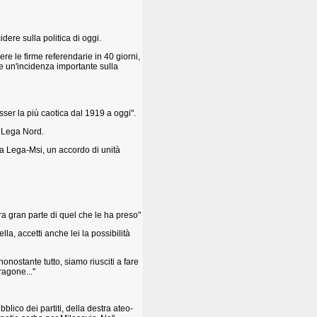
dere sulla politica di oggi.
e le firme referendarie in 40 giorni,
e un'incidenza importante sulla
esser la più caotica dal 1919 a oggi".
e Lega Nord.
dia Lega-Msi, un accordo di unità
stra gran parte di quel che le ha preso"
la, accetti anche lei la possibilità
nonostante tutto, siamo riusciti a fare
ragone..."
bblico dei partiti, della destra ateo-