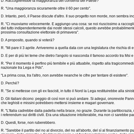
D. Raccoglierebbe la maggioranza dei consensi del Paese?
R. "Una maggioranza sicuramente oltre il 60 per cento".
D. Intanto, però, il Paese discute d'altro. Il suo progetto non morde, non sembra inci
R. "Ci muoviamo velocemente. E aggiungo una cosa: se noi riuscissimo a raccoglier
del tutto indipendentemente dai nostri stessi calcoli, questo avrebbe probabilment
prossima consultazione elettorale di primavera".
D. A proposito, quando si voterà?
R. "Mi pare il 3 aprile. Arriveremo a quella data con una legislatura che rischia di 
D. E per di più lei teme che dietro l'angolo si nasconda il famoso accordo tra Msi 
R. "Per il momento è perfino più temibile e più attuabile, rispetto alla tragicomme
nazionale tra Lega e Pds".
"La prima cosa, tra l'altro, non avrebbe neanche le cifre per tentare di esistere".
D. Perché?
R. "Se si mettesse con gli ex fascisti, in tutto il Nord la Lega restituirebbe alla sini
D. Gli italiani dicono: peggio di così non si può andare. Si adegui, onorevole Pannel
che leghisti e missini potrebbero mettersi insieme e magari governare.
R. "L'Italia cadrebbe dalla padella nella brace, no grazie. Durante la partitocrazia, 
i referendum sui diritti civili. Era una situazione intollerabile, ma non ci sarebbe pa
D. Questi, forse, non ruberebbero.
R. "Sarebbe il partito del no al divorzio, del no all'aborto, del sì al finanziamento pu