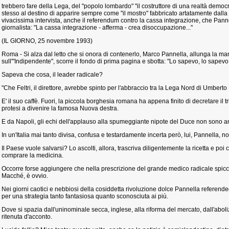
trebbero fare della Lega, del "popolo lombardo" "il costruttore di una realtà demo
stesso al destino di apparire sempre come "il mostro" fabbricato artatamente dalla s
vivacissima intervista, anche il referendum contro la cassa integrazione, che Panne
giornalista: "La cassa integrazione - afferma - crea disoccupazione..."
(IL GIORNO, 25 novembre 1993)
Roma - Si alza dal letto che si onora di contenerlo, Marco Pannella, allunga la m
sull'"Indipendente", scorre il fondo di prima pagina e sbotta: "Lo sapevo, lo sapevo
Sapeva che cosa, il leader radicale?
"Che Feltri, il direttore, avrebbe spinto per l'abbraccio tra la Lega Nord di Umberto 
E' il suo caffè. Fuori, la piccola borghesia romana ha appena finito di decretare il 
protesi a divenire la famosa Nuova destra.
E da Napoli, gli echi dell'applauso alla spumeggiante nipote del Duce non sono a
In un'Italia mai tanto divisa, confusa e testardamente incerta però, lui, Pannella, n
Il Paese vuole salvarsi? Lo ascolti, allora, trascriva diligentemente la ricetta e poi 
comprare la medicina.
Occorre forse aggiungere che nella prescrizione del grande medico radicale spic
Macché, è ovvio.
Nei giorni caotici e nebbiosi della cosiddetta rivoluzione dolce Pannella referendegg
per una strategia tanto fantasiosa quanto sconosciuta ai più.
Dove si spazia dall'uninominale secca, inglese, alla riforma del mercato, dall'abol
ritenuta d'acconto.