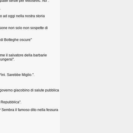
patie serbe per Milosevic. No".
.
o ad oggi nella nostra storia
ersone non solo non sospette di
o di Botteghe oscure"
ome il salvatore della barbarie
ungersi".
ini. Sarebbe Miglio.".
l governo giacobino di salute pubblica
 Repubblica".
Sembra il famoso dito nella fessura