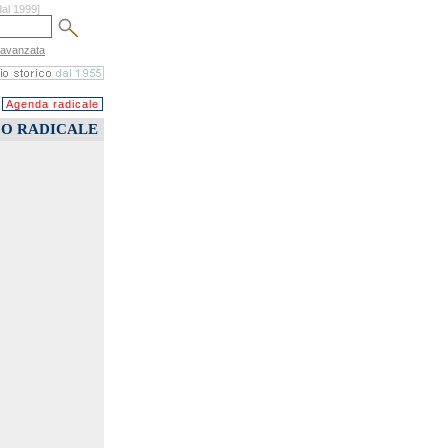
dal 1999]
 avanzata
Agenda radicale
CO RADICALE