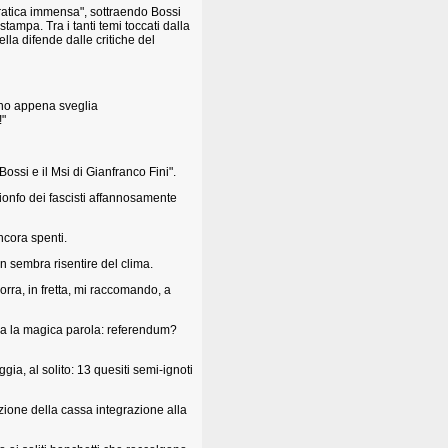
cratica immensa", sottraendo Bossi
tampa. Tra i tanti temi toccati dalla
lla difende dalle critiche del
ano appena sveglia
!"
Bossi e il Msi di Gianfranco Fini".
trionfo dei fascisti affannosamente
ncora spenti.
on sembra risentire del clima.
corra, in fretta, mi raccomando, a
ca la magica parola: referendum?
ia, al solito: 13 quesiti semi-ignoti
izione della cassa integrazione alla