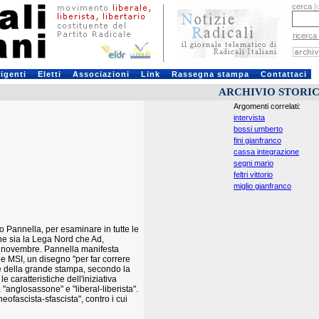
cerca
[
ricerca
rigenti
Eletti
Associazioni
Link
Rassegna stampa
Contattaci
ARCHIVIO STORI
Argomenti correlati:
intervista
bossi umberto
fini gianfranco
cassa integrazione
segni mario
feltri vittorio
miglio gianfranco
 Pannella, per esaminare in tutte le
ne sia la Lega Nord che Ad,
21 novembre. Pannella manifesta
a e MSI, un disegno "per far correre
lte della grande stampa, secondo la
e caratteristiche dell'iniziativa
"anglosassone" e "liberal-liberista".
ofascista-sfascista", contro i cui