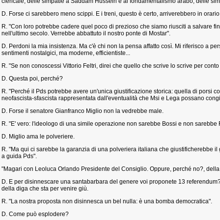
clericale, delle simpatie a Saddam Hussein e al fondamentalismo arabo, delle sim
D. Forse ci sarebbero meno scippi. E i treni, questo è certo, arriverebbero in orario
R. "Con loro potrebbe cadere quel poco di prezioso che siamo riusciti a salvare fin
nell'ultimo secolo. Verrebbe abbattuto il nostro ponte di Mostar".
D. Perdoni la mia insistenza. Ma c'è chi non la pensa affatto così. Mi riferisco a p
sentimenti nostalgici, ma moderne, efficientiste...
R. "Se non conoscessi Vittorio Feltri, direi che quello che scrive lo scrive per cont
D. Questa poi, perché?
R. "Perché il Pds potrebbe avere un'unica giustificazione storica: quella di porsi c
neofascista-sfascista rappresentata dall'eventualità che Msi e Lega possano congi
D. Forse il senatore Gianfranco Miglio non la vedrebbe male.
R. "E' vero: l'ideologo di una simile operazione non sarebbe Bossi e non sarebbe F
D. Miglio ama le polveriere.
R. "Ma qui ci sarebbe la garanzia di una polveriera italiana che giustificherebbe i
a guida Pds".
"Magari con Leoluca Orlando Presidente del Consiglio. Oppure, perché no?, della
D. E per disinnescare una santabarbara del genere voi proponete 13 referendum? 
della diga che sta per venire giù.
R. "La nostra proposta non disinnesca un bel nulla: è una bomba democratica".
D. Come può esplodere?