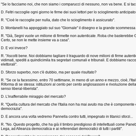
"Se lo facciamo noi, che non siamo i comparucci di nessuno, non va bene. E si tac
D. Feltri raccoglie ogni giorno le firme dei suoi lettori per lo scioglimento anticipa
R. "Cioè le raccoglie per nulla, dato che lo scioglimento è assicurato".
D. Montanelli ha appoggiato sul suo "Giornale" il disegno e la grande scommessa 
R. "Già, Segni vuole un milione di firmette non autenticate. Roba che basterebbe Gi
Certo, se non le mette insieme va a casa".
D. E voi invece?
R. "Ascolti bene. Noi dobbiamo tagliare il traguardo di nove milioni di firme autenti
vidimati, spediti a quindicimila tra segretari comunali e tribunali. E dobbiamo raccog
elettorali".
D. Sforzo superbo, non c'è dubbio, ma per quale risultato?
R. "Se ce la facessimo, entro 70 settimane, in meno di un anno e mezzo, cioè, l'It
Riforma di se stessa: istituzioni al cento per cento anglosassoni e rivoluzione dell
senso liberal-liberista".
D. L'inafferrabile miraggio del mercato?
R. "Quella cultura del mercato che l'Italia non ha mai avuto ma che è componente 
democrazia".
D. E ancora una volta vedremo Pannella contro tutti, impegnato in titanici sforzi...
R. "No. Questo progetto, che ha già il timbro prestigioso di intellettuali come Pane
Lega, ad Alleanza democratica e ai referendari democratici di tutti i partiti".