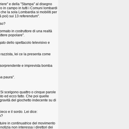
riere" e della "Stampa" al disegno
ro in campo in tutti i Comuni lombardi
si che la sola Lombardia si mobiliti per
rà poi) sui 13 referendum".
aso?
rmato in costruttore di una realtà
attere popolare".
ato dello spettacolo televisivo e
 razzista, lei ce la presenta come
 sorprendente e imprevista bomba
ha paura".
a. Si scelgono quattro o cinque parole
to ed ecco fatto. Che poi quelle
gravità del giochetto indecente su di
eco e il sordo. Lei dice:
o?
tuire in continuatrice del movimento
a notizia non interessa i direttori dei