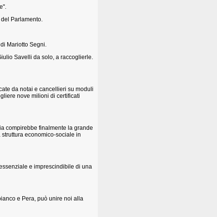
e".
to del Parlamento.
di Mariotto Segni.
ulio Savelli da solo, a raccoglierle.
cate da notai e cancellieri su moduli
liere nove milioni di certificati
alia compirebbe finalmente la grande
a struttura economico-sociale in
essenziale e imprescindibile di una
bianco e Pera, può unire noi alla