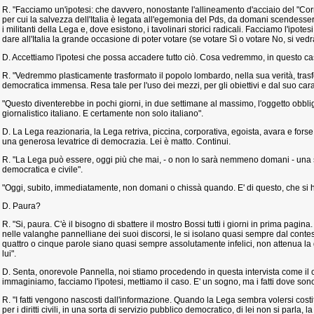
R. "Facciamo un'ipotesi: che davvero, nonostante l'allineamento d'acciaio del "Cor
per cui la salvezza dell'Italia è legata all'egemonia del Pds, da domani scendesse
i militanti della Lega e, dove esistono, i tavolinari storici radicali. Facciamo l'ipote
dare all'Italia la grande occasione di poter votare (se votare Sì o votare No, si ved
D. Accettiamo l'ipotesi che possa accadere tutto ciò. Cosa vedremmo, in questo c
R. "Vedremmo plasticamente trasformato il popolo lombardo, nella sua verità, trasfo
democratica immensa. Resa tale per l'uso dei mezzi, per gli obiettivi e dal suo car
"Questo diventerebbe in pochi giorni, in due settimane al massimo, l'oggetto obblig
giornalistico italiano. E certamente non solo italiano".
D. La Lega reazionaria, la Lega retriva, piccina, corporativa, egoista, avara e forse
una generosa levatrice di democrazia. Lei è matto. Continui.
R. "La Lega può essere, oggi più che mai, - o non lo sarà nemmeno domani - una
democratica e civile".
"Oggi, subito, immediatamente, non domani o chissà quando. E' di questo, che si 
D. Paura?
R. "Si, paura. C'è il bisogno di sbattere il mostro Bossi tutti i giorni in prima pagin
nelle valanghe pannelliane dei suoi discorsi, le si isolano quasi sempre dal contes
quattro o cinque parole siano quasi sempre assolutamente infelici, non attenua la 
lui".
D. Senta, onorevole Pannella, noi stiamo procedendo in questa intervista come il ci
immaginiamo, facciamo l'ipotesi, mettiamo il caso. E' un sogno, ma i fatti dove son
R. "I fatti vengono nascosti dall'informazione. Quando la Lega sembra volersi costi
per i diritti civili, in una sorta di servizio pubblico democratico, di lei non si parla, l