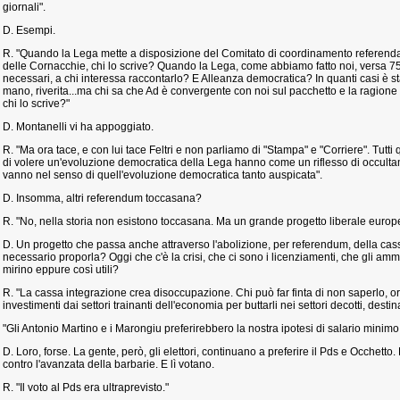
giornali".
D. Esempi.
R. "Quando la Lega mette a disposizione del Comitato di coordinamento referenda
delle Cornacchie, chi lo scrive? Quando la Lega, come abbiamo fatto noi, versa 75
necessari, a chi interessa raccontarlo? E Alleanza democratica? In quanti casi è st
mano, riverita...ma chi sa che Ad è convergente con noi sul pacchetto e la ragione 
chi lo scrive?"
D. Montanelli vi ha appoggiato.
R. "Ma ora tace, e con lui tace Feltri e non parliamo di "Stampa" e "Corriere". Tutti
di volere un'evoluzione democratica della Lega hanno come un riflesso di occulta
vanno nel senso di quell'evoluzione democratica tanto auspicata".
D. Insomma, altri referendum toccasana?
R. "No, nella storia non esistono toccasana. Ma un grande progetto liberale europe
D. Un progetto che passa anche attraverso l'abolizione, per referendum, della cas
necessario proporla? Oggi che c'è la crisi, che ci sono i licenziamenti, che gli ammo
mirino eppure così utili?
R. "La cassa integrazione crea disoccupazione. Chi può far finta di non saperlo, or
investimenti dai settori trainanti dell'economia per buttarli nei settori decotti, destin
"Gli Antonio Martino e i Marongiu preferirebbero la nostra ipotesi di salario minimo
D. Loro, forse. La gente, però, gli elettori, continuano a preferire il Pds e Occhetto.
contro l'avanzata della barbarie. E lì votano.
R. "Il voto al Pds era ultraprevisto."