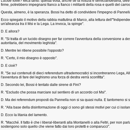
Lucide follie? Mica tanto: questa volta, anche se la notizia è semiclandestina, dietr
firme, potrebbero impegnarsi fianco a fianco i militanti della rosa e quelli del carro
Questa, almeno, è la speranza. Bossi ha detto di condividere l'impegno di Pannella
Ecco spiegato il motivo della rabbia mattutina di Marco, alla lettura dell'"Indipendent
un'alleanza tra il Msi e la Lega. La invoca, la spinge".
D. E allora?
R. "Si tratta di un lucido disegno per far correre l'avventura della conversione a d
autoritaria, del movimento leghista".
D. Mentre lei ritiene possibile l'opposto?
R. "Certo, il mio disegno è opposto".
D. E cioè?
R. "Se sui contenuti di dieci referendum ultrademocratici si incontreranno Lega, All
l'avventura di fare del leghismo una forza di destra verrà sconfitta".
D. Secondo lei, Bossi è tentato dalle sirene di Fini?
R. "Escludo che possa marciare sul sentiero di un accordo col Msi".
D. Ma dei referendum proposti da Pannella non si sa quasi nulla. E tantomeno si s
R. "Alla base della disinformazione di oggi ci sono gli stessi motivi per cui ci isola
D. Ecco la litania del lamento.
R. "Macché. Il fatto è che i liberal-liberanti alla Montanelli o alla Feltri, per non par
sostengono solo quello che viene fatto dai loro protetti e comparucci".