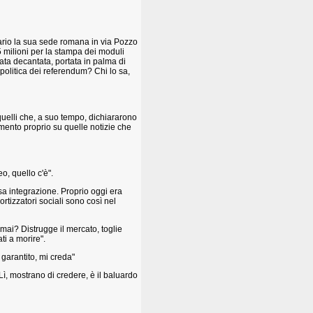
rio la sua sede romana in via Pozzo
 milioni per la stampa dei moduli
ata decantata, portata in palma di
politica dei referendum? Chi lo sa,
 quelli che, a suo tempo, dichiararono
mento proprio su quelle notizie che
o, quello c'è".
sa integrazione. Proprio oggi era
rtizzatori sociali sono così nel
mai? Distrugge il mercato, toglie
ati a morire".
 garantito, mi creda"
 Lì, mostrano di credere, è il baluardo