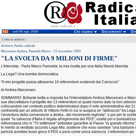
sab 08 ago. 2026
Chi siamo
Documenti
Di
[
cerca in archivio
]
Archivio Partito radicale
Mercenaro Andrea, Pannella Marco
-
25 novembre 1993
"LA SVOLTA DA 9 MILIONI DI FIRME"
L'Intervista - Parla Marco Pannella: la mia ricetta per una Italia liberal-liberista
La Lega? Una bomba democratica
"Il mio progetto passa attraverso 10 referendum sostenuti dal Carroccio"
di Andrea Marcenaro
SOMMARIO: Brillante botta-e-risposta tra l'intervistatore Andrea Marcenaro e Marco
sue sfaccettature il progetto dei 13 referendum al quale hanno dato la loro adesio
collocandolo nel contesto politico determinatosi dopo il voto amministrativo del 
contrarietà per un articolo di Vittorio Feltri in cui si auspica un "abbraccio" tra Leg
l'avventura della conversione a destra...del movimento leghista", e poi per le sce
quale "la salvezza d'Italia è legata all'egemonia del PDS"; esalta poi e puntualizza l
referendaria che in "70 settimane" potrebbe garantire al Paese "la grande riforma", 
In merito al ventilato accordo Lega-Msi, sostiene che esso sarebbe "una barbarie ne
pericoli avrebbe buon gioco il PDS a porsi come unica salvezza. I referendum po