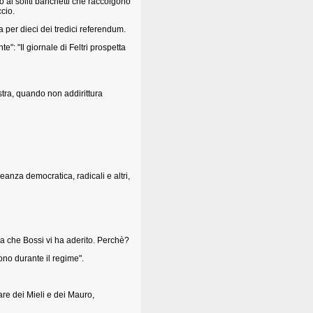
o ai soliti banchetti che raccolgono
ccio.
 per dieci dei tredici referendum.
e": "Il giornale di Feltri prospetta
estra, quando non addirittura
eanza democratica, radicali e altri,
a che Bossi vi ha aderito. Perchè?
rono durante il regime".
lare dei Mieli e dei Mauro,