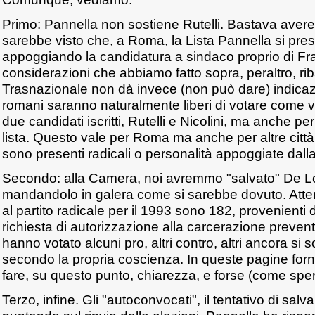
Primo: Pannella non sostiene Rutelli. Bastava avere
sarebbe visto che, a Roma, la Lista Pannella si pr
appoggiando la candidatura a sindaco proprio di Fra
considerazioni che abbiamo fatto sopra, peraltro, rib
Trasnazionale non dà invece (non può dare) indicazion
romani saranno naturalmente liberi di votare come v
due candidati iscritti, Rutelli e Nicolini, ma anche pe
lista. Questo vale per Roma ma anche per altre città 
sono presenti radicali o personalità appoggiate dalla
Secondo: alla Camera, noi avremmo "salvato" De L
mandandolo in galera come si sarebbe dovuto. Attenzi
al partito radicale per il 1993 sono 182, provenienti d
richiesta di autorizzazione alla carcerazione preve
hanno votato alcuni pro, altri contro, altri ancora si
secondo la propria coscienza. In queste pagine fornia
fare, su questo punto, chiarezza, e forse (come spero)
Terzo, infine. Gli "autoconvocati", il tentativo di salva