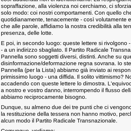
sopraffazione, alla violenza noi cerchiamo, ci sforzi
solo modo: coi nostri comportamenti. Con quello ch
quotidianamente, tenacemente - così volutamente es
che alle parole, affidiamo la nostra credibilità alla t
presenza, delle lotte.
E poi, in secondo luogo: queste lettere si rivolgono 
- a un indirizzo sbagliato. Il Partito Radicale Transna
Pannella sono soggetti diversi, distinti. Anche su qu
disinformazione/deformazione regna sovrana. Io stess
Pannella (per la Lista) abbiamo già inviato ai respons
primissimo luogo - una diffida. Il solito vittimismo?
accadendo con queste lettere lo dimostra. L'equivo
a nostro e vostro danno, interrompendo il flusso della
abbiamo reciprocamente bisogno.
Dunque, su almeno due dei tre punti che ci vengono c
la restituzione della tessera non hanno motivo, per
alcun modo il Partito Radicale Transnazionale.
Comunque, vediamo: