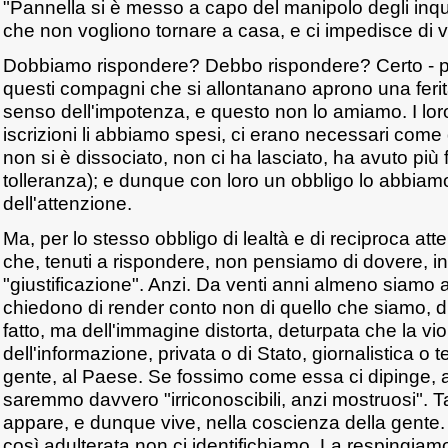
"Pannella si è messo a capo del manipolo degli inquisi
che non vogliono tornare a casa, e ci impedisce di v
Dobbiamo rispondere? Debbo rispondere? Certo - p
questi compagni che si allontanano aprono una ferit
senso dell'impotenza, e questo non lo amiamo. I loro s
iscrizioni li abbiamo spesi, ci erano necessari come q
non si è dissociato, non ci ha lasciato, ha avuto più 
tolleranza); e dunque con loro un obbligo lo abbiamo,
dell'attenzione.
Ma, per lo stesso obbligo di lealtà e di reciproca at
che, tenuti a rispondere, non pensiamo di dovere, i
"giustificazione". Anzi. Da venti anni almeno siamo a
chiedono di render conto non di quello che siamo, 
fatto, ma dell'immagine distorta, deturpata che la vi
dell'informazione, privata o di Stato, giornalistica o te
gente, al Paese. Se fossimo come essa ci dipinge, 
saremmo davvero "irriconoscibili, anzi mostruosi". Tal
appare, e dunque vive, nella coscienza della gente
così adulterata non ci identifichiamo. La respingiam