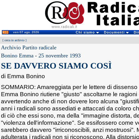
ven 07 ago. 2026
Chi siamo
Documenti
Di
[
cerca in archivio
]
Archivio Partito radicale
Bonino Emma
-
25 novembre 1993
SE DAVVERO SIAMO COSÌ
di Emma Bonino
SOMMARIO: Amareggiata per le lettere di dissenso e 
Emma Bonino riutiene "giusto" ascoltarne le ragioni
avvertendo anche di non dovere loro alcuna "giustif
anni i radicali sono assediati e attaccati da coloro
di ciò che essi sono, ma della "immagine distorta, de
"violenza dell'informazione". Se essifossero come v
sarebbero davvero "irriconoscibili, anzi mostruosi"
adulterata i radicali non si riconoscono. Alla distors