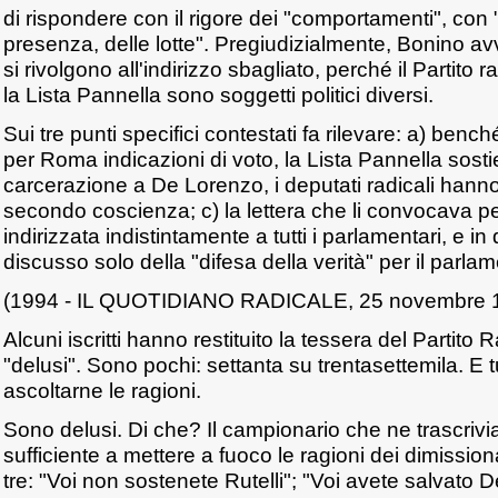
di rispondere con il rigore dei "comportamenti", con "
presenza, delle lotte". Pregiudizialmente, Bonino avv
si rivolgono all'indirizzo sbagliato, perché il Partito
la Lista Pannella sono soggetti politici diversi.
Sui tre punti specifici contestati fa rilevare: a) benché
per Roma indicazioni di voto, la Lista Pannella sostie
carcerazione a De Lorenzo, i deputati radicali hann
secondo coscienza; c) la lettera che li convocava pe
indirizzata indistintamente a tutti i parlamentari, e in 
discusso solo della "difesa della verità" per il parla
(1994 - IL QUOTIDIANO RADICALE, 25 novembre 
Alcuni iscritti hanno restituito la tessera del Partito
"delusi". Sono pochi: settanta su trentasettemila. E t
ascoltarne le ragioni.
Sono delusi. Di che? Il campionario che ne trascriv
sufficiente a mettere a fuoco le ragioni dei dimissio
tre: "Voi non sostenete Rutelli"; "Voi avete salvato 