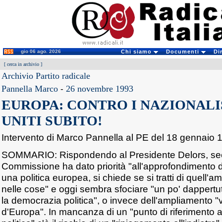
gio 06 ago. 2026
Chi siamo
Documenti
Di
[
cerca in archivio
]
Archivio Partito radicale
Pannella Marco
-
26 novembre 1993
EUROPA: CONTRO I NAZIONALI
UNITI SUBITO!
Intervento di Marco Pannella al PE del 18 gennaio 
SOMMARIO: Rispondendo al Presidente Delors, seco
Commissione ha dato priorità "all'approfondimento d
una politica europea, si chiede se si tratti di quell'a
nelle cose" e oggi sembra sfociare "un po' dappertutt
la democrazia politica", o invece dell'ampliamento "ve
d'Europa". In mancanza di un "punto di riferimento at