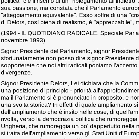
politica" c'è il rischio di un "ripiegamento all'indietro
sua passione, ma constata che il Parlamento euro
"atteggiamento equivalente". Esso soffre di una "crisi 
di Delors, così piena di realismo, è "apprezzabile", m
(1994 - IL QUOTIDIANO RADICALE, Speciale Parla
novembre 1993)
Signor Presidente del Parlamento, signor President
sfortunatamente non posso dire signor Presidente de
sopporterete che noi altri radicali poniamo l'accento s
divergenze.
Signor Presidente Delors, Lei dichiara che la Comm
una posizione di principio - priorità all'approfondime
ma il Parlamento si è pronunciato in proposito, e non
una svolta storica? In effetti di quale ampliamento si t
dell'ampliamento che è insito nelle cose, di quell'a
rivolta, verso la democrazia politica che rumoreggia 
Ungheria, che rumoreggia un po' dappertutto nella
si tratta dell'ampliamento verso gli Stati Uniti d'Eur