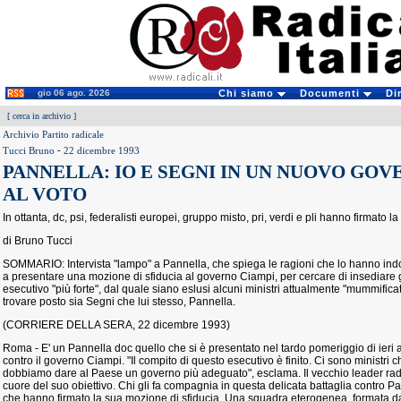
gio 06 ago. 2026
Chi siamo
Documenti
Di
[
cerca in archivio
]
Archivio Partito radicale
Tucci Bruno
-
22 dicembre 1993
PANNELLA: IO E SEGNI IN UN NUOVO GOV
AL VOTO
In ottanta, dc, psi, federalisti europei, gruppo misto, pri, verdi e pli hanno firmato 
di Bruno Tucci
SOMMARIO: Intervista "lampo" a Pannella, che spiega le ragioni che lo hanno indott
a presentare una mozione di sfiducia al governo Ciampi, per cercare di insediare
esecutivo "più forte", dal quale siano eslusi alcuni ministri attualmente "mummifica
trovare posto sia Segni che lui stesso, Pannella.
(CORRIERE DELLA SERA, 22 dicembre 1993)
Roma - E' un Pannella doc quello che si è presentato nel tardo pomeriggio di ieri
contro il governo Ciampi. "Il compito di questo esecutivo è finito. Ci sono ministri 
dobbiamo dare al Paese un governo più adeguato", esclama. Il vecchio leader rad
cuore del suo obiettivo. Chi gli fa compagnia in questa delicata battaglia contro P
che hanno firmato la sua mozione di sfiducia. Una squadra eterogenea, formata da 