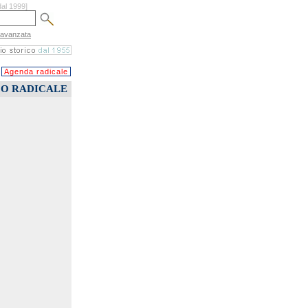
dal 1999]
 avanzata
Agenda radicale
CO RADICALE