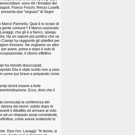
democristiani: sono 49 i firmatari del
 Napoli, Franco Foschi, Renzo Lusetti.
to presenta due "seguaci" di Segni:
on Marco Pannella. Qual è lo scopo di
lla gente comune? Il Marco nazionale
Lavaggi, che gli è a fianco, spiega:
tra. Ha un sapore più politico che va
 Ciampi ha raggiunto gli obiettivi per
 ragion d'essere. Ne vogliamo un altro
ia per avere, prima e dopo il voto di
ccupazionale, il ritorno effettivo
 ha ministri disoccupati,
poldo Elia è stato scelto non a caso
ve un uomo pur bravo e preparato come
iampi dovrà essere a forte
amministrazione. Ecco, direi che il
lta convocata la conferenza dei
ripresa dei lavori, subito dopo le
anti il dibattito ed arrivare al voto.
re ad un rimpasto assai consistente,
definitiva, come aveva sostenuto lo
e. Dice l'on. Lavaggi: "In teoria, si