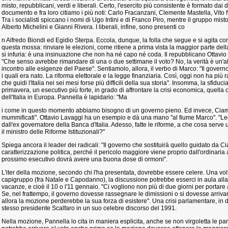
misto, repubblicani, verdi e liberali. Certo, l'esercito più consistente è formato dai 
documento e fra loro citiamo i più noti: Carlo Fracanzani, Clemente Mastella, Vito
Tra i socialisti spiccano i nomi di Ugo Intini e di Franco Piro, mentre il gruppo mis
Alberto Michelini e Gianni Rivera. I liberali, infine, sono presenti co
n Alfredo Biondi ed Egidio Sterpa. Eccola, dunque, la folla che segue e si agita c
questa mossa: rinviare le elezioni, come ritiene a prima vista la maggior parte de
si infuria: è una insinuazione che non ha né capo né coda. Il repubblicano Ottavio 
"Che senso avrebbe rimandare di una o due settimane il voto? No, la verità è un'al
incontro alle esigenze del Paese". Sentiamolo, allora, il verbo di Marco: "Il governo
i quali era nato. La riforma elettorale e la legge finanziaria. Così, oggi non ha più
che guidi l'Italia nei sei mesi forse più difficili della sua storia". Insomma, la sfiduc
primavera, un esecutivo più forte, in grado di affrontare la crisi economica, quella o
dell'Italia in Europa. Pannella è lapidario: "Ma
i come in questo momento abbiamo bisogno di un governo pieno. Ed invece, Ciampi
mummificati". Ottavio Lavaggi ha un esempio e dà una mano "al fiume Marco". "Leo
dall'ex governatore della Banca d'Italia. Adesso, fatte le riforme, a che cosa ser
il ministro delle Riforme Istituzionali?"
Spiega ancora il leader dei radicali: "Il governo che sostituirà quello guidato da C
caratterizzazione politica, perché il pericolo maggiore viene proprio dall'ordinaria 
prossimo esecutivo dovrà avere una buona dose di ormoni".
L'iter della mozione, secondo chi l'ha presentata, dovrebbe essere celere. Una vo
capigruppo (fra Natale e Capodanno), la discussione potrebbe esserci in aula alla 
vacanze, e cioè il 10 o l'11 gennaio. "Ci vogliono non più di due giorni per portare av
Se, nel frattempo, il governo dovesse rassegnare le dimissioni o si dovesse arriva
allora la mozione perderebbe la sua forza di esistere". Una crisi parlamentare, in 
stesso presidente Scalfaro in un suo celebre discorso del 1991.
Nella mozione, Pannella lo cita in maniera esplicita, anche se non virgoletta le parol