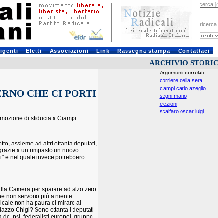
cerca
[
ricerca
rigenti
Eletti
Associazioni
Link
Rassegna stampa
Contattaci
ARCHIVIO STORI
Argomenti correlati:
corriere della sera
ciampi carlo azeglio
ERNO CHE CI PORTI
segni mario
elezioni
scalfaro oscar luigi
la mozione di sfiducia a Ciampi
o, assieme ad altri ottanta deputati,
 grazie a un rimpasto un nuovo
ti" e nel quale invece potrebbero
 alla Camera per sparare ad alzo zero
che non servono più a niente,
icale non ha paura di mirare al
alazzo Chigi? Sono ottanta i deputati
dc, psi, federalisti europei, gruppo