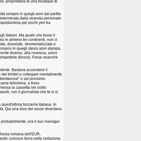
e, proprietaria di una boutique di
bìta sempre in quegli anni dal partito
 determinata dalla vicenda personale
iquidandola per pochi yen tra
li italiani. Ma quale che fosse il
a in almeno tre continenti, non ci
ite, disvelate, strumentalizzate e
, proprio in quegli stessi anni stampa,
mente diverso, alla rovescia, unico
rripetibile (finora). Forse neanche
potente. Bastava accendere il
ne dei bimbi) e collegare mentalmente
i trentanove" o sul prossimo
arne televisiva, a Ilona
messa la cassetta nel solito
sulli, con il giornalista che fa sì sì
quest'ultima bizzarria italiana. In
nità. Qui una diva del sesso diventava
ù probabilmente, era il suo manager
rghesia romana dell'EUR,
quando conosce Ilona nella redazione