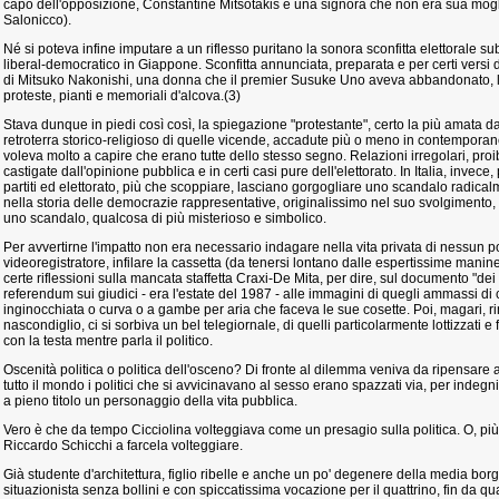
capo dell'opposizione, Constantine Mitsotakis e una signora che non era sua mogli
Salonicco).
Né si poteva infine imputare a un riflesso puritano la sonora sconfitta elettorale su
liberal-democratico in Giappone. Sconfitta annunciata, preparata e per certi versi
di Mitsuko Nakonishi, una donna che il premier Susuke Uno aveva abbandonato, l
proteste, pianti e memoriali d'alcova.(3)
Stava dunque in piedi così così, la spiegazione "protestante", certo la più amata dag
retroterra storico-religioso di quelle vicende, accadute più o meno in contemporane
voleva molto a capire che erano tutte dello stesso segno. Relazioni irregolari, proib
castigate dall'opinione pubblica e in certi casi pure dell'elettorato. In Italia, invece
partiti ed elettorato, più che scoppiare, lasciano gorgogliare uno scandalo radical
nella storia delle democrazie rappresentative, originalissimo nel suo svolgimento, i
uno scandalo, qualcosa di più misterioso e simbolico.
Per avvertirne l'impatto non era necessario indagare nella vita privata di nessun 
videoregistratore, infilare la cassetta (da tenersi lontano dalle espertissime mani
certe riflessioni sulla mancata staffetta Craxi-De Mita, per dire, sul documento "de
referendum sui giudici - era l'estate del 1987 - alle immagini di quegli ammassi di c
inginocchiata o curva o a gambe per aria che faceva le sue cosette. Poi, magari, ri
nascondiglio, ci si sorbiva un bel telegiornale, di quelli particolarmente lottizzati e fa
con la testa mentre parla il politico.
Oscenità politica o politica dell'osceno? Di fronte al dilemma veniva da ripensare a 
tutto il mondo i politici che si avvicinavano al sesso erano spazzati via, per indeg
a pieno titolo un personaggio della vita pubblica.
Vero è che da tempo Cicciolina volteggiava come un presagio sulla politica. O, pi
Riccardo Schicchi a farcela volteggiare.
Già studente d'architettura, figlio ribelle e anche un po' degenere della media bo
situazionista senza bollini e con spiccatissima vocazione per il quattrino, fin da 