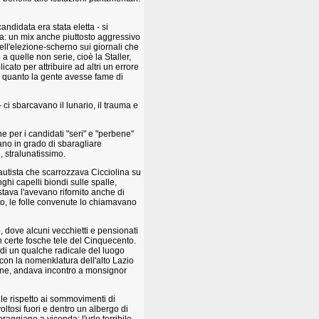
candidata era stata eletta - si
ta: un mix anche piuttosto aggressivo
quell'elezione-scherno sui giornali che
a quelle non serie, cioè la Staller,
ato per attribuire ad altri un errore
o quanto la gente avesse fame di
ci sbarcavano il lunario, il trauma e
 per i candidati "seri" e "perbene"
ano in grado di sbaragliare
 stralunatissimo.
autista che scarrozzava Cicciolina su
hi capelli biondi sulle spalle,
tava l'avevano rifornito anche di
nto, le folle convenute lo chiamavano
 dove alcuni vecchietti e pensionati
in certe fosche tele del Cinquecento.
 di un qualche radicale del luogo
 con la nomenklatura dell'alto Lazio
cone, andava incontro a monsignor
le rispetto ai sommovimenti di
oltosi fuori e dentro un albergo di