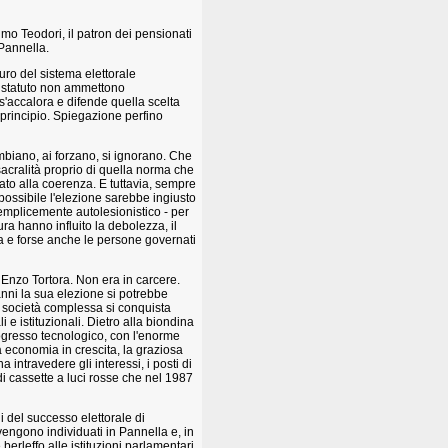
mo Teodori, il patron dei pensionati
 Pannella.
turo del sistema elettorale
er statuto non ammettono
 s'accalora e difende quella scelta
 principio. Spiegazione perfino
ambiano, ai forzano, si ignorano. Che
 sacralità proprio di quella norma che
ato alla coerenza. E tuttavia, sempre
possibile l'elezione sarebbe ingiusto
semplicemente autolesionistico - per
ra hanno influito la debolezza, il
a e forse anche le persone governati
 Enzo Tortora. Non era in carcere.
anni la sua elezione si potrebbe
a società complessa si conquista
 e istituzionali. Dietro alla biondina
rogresso tecnologico, con l'enorme
a economia in crescita, la graziosa
ntravedere gli interessi, i posti di
 di cassette a luci rosse che nel 1987
 del successo elettorale di
vengono individuati in Pannella e, in
berleffo alle istituzioni parlamentari.