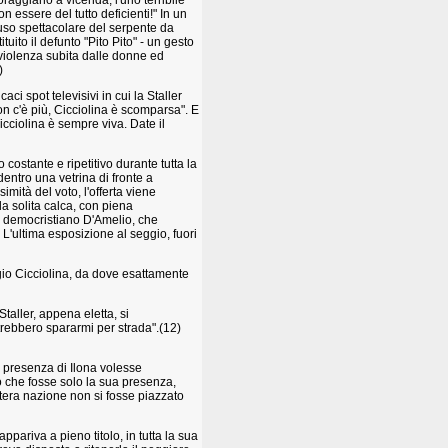
raggiano a vicenda; l'urlo terribile
on essere del tutto deficienti!" In un
'uso spettacolare del serpente da
uito il defunto "Pito Pito" - un gesto
 violenza subita dalle donne ed
)
i spot televisivi in cui la Staller
on c'è più, Cicciolina è scomparsa". E
icciolina è sempre viva. Date il
costante e ripetitivo durante tutta la
entro una vetrina di fronte a
imità del voto, l'offerta viene
la solita calca, con piena
re democristiano D'Amelio, che
L'ultima esposizione al seggio, fuori
gio Cicciolina, da dove esattamente
taller, appena eletta, si
trebbero spararmi per strada".(12)
a presenza di Ilona volesse
io che fosse solo la sua presenza,
ntera nazione non si fosse piazzato
pariva a pieno titolo, in tutta la sua