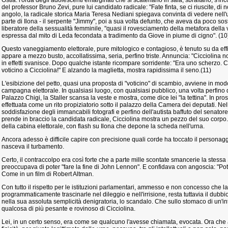
Ostia: l'orda degli adolescenti emarginati che si scatenano in sala, sbraitano, s'inco
del professor Bruno Zevi, pure lui candidato radicale: "Fate finta, se ci riuscite, di n
angolo, la radicale storica Maria Teresa Nediani spiegava convinta di vedere nell
parte di Ilona - il serpente "Jimmy", poi a sua volta defunto, che aveva da poco sostit
liberatore della sessualità femminile, "quasi il rovesciamento della metafora della
espressa dal mito di Leda fecondata a tradimento da Giove in piume di cigno". (10
Questo vaneggiamento elettorale, pure mitologico e contagioso, è tenuto su da efficac
appare a mezzo busto, accollatissima, seria, perfino triste. Annuncia: "Cicciolina n
in effetti svanisce. Dopo qualche istante ricompare sorridente: "Era uno scherzo. C
voticino a Cicciolina!" E alzando la maglietta, mostra rapidissima il seno.(11)
L'esibizione del petto, quasi una proposta di "voticino" di scambio, avviene in modo 
campagna elettorale. In qualsiasi luogo, con qualsiasi pubblico, una volta perfino d
Palazzo Chigi, la Staller scansa la veste e mostra, come dice lei "la tettina". In pross
effettuata come un rito propiziatorio sotto il palazzo della Camera dei deputati. Nel
soddisfazione degli immancabili fotografi e perfino dell'autista baffuto del senato
prende in braccio la candidata radicale, Cicciolina mostra un pezzo del suo corpo. 
della cabina elettorale, con flash su Ilona che depone la scheda nell'urna.
Ancora adesso è difficile capire con precisione quali corde ha toccato il personag
nasceva il turbamento.
Certo, il contraccolpo era così forte che a parte mille scontate smancerie la stessa S
preoccupava di poter "fare la fine di John Lennon". E confidava con angoscia: "Po
Come in un film di Robert Altman.
Con tutto il rispetto per le istituzioni parlamentari, ammesso e non concesso che l
programmaticamente trascinarle nel dileggio e nell'irrisione, resta tuttavia il dubb
nella sua assoluta semplicità denigratoria, lo scandalo. Che sullo stomaco di un'i
qualcosa di più pesante e rovinoso di Cicciolina.
Lei, in un certo senso, era come se qualcuno l'avesse chiamata, evocata. Ora che ap