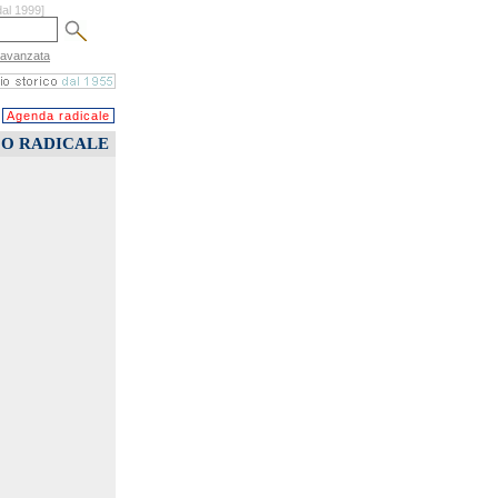
dal 1999]
 avanzata
Agenda radicale
CO RADICALE