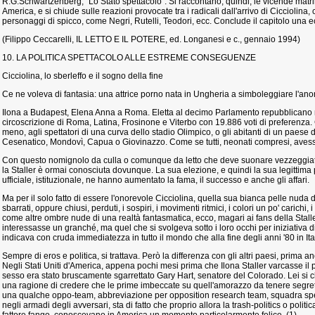
R.G.Schwartzenberg, "Lo Stato spettacolo". Si raccontano, quindi, le vicende matrimon
America, e si chiude sulle reazioni provocate tra i radicali dall'arrivo di Cicciolina, 
personaggi di spicco, come Negri, Rutelli, Teodori, ecc. Conclude il capitolo una ec
(Filippo Ceccarelli, IL LETTO E IL POTERE, ed. Longanesi e c., gennaio 1994)
10. LA POLITICA SPETTACOLO ALLE ESTREME CONSEGUENZE
Cicciolina, lo sberleffo e il sogno della fine
Ce ne voleva di fantasia: una attrice porno nata in Ungheria a simboleggiare l'anom
Ilona a Budapest, Elena Anna a Roma. Eletta al decimo Parlamento repubblicano nel
circoscrizione di Roma, Latina, Frosinone e Viterbo con 19.886 voti di preferenza
meno, agli spettatori di una curva dello stadio Olimpico, o gli abitanti di un pae
Cesenatico, Mondovì, Capua o Giovinazzo. Come se tutti, neonati compresi, avesser
Con questo nomignolo da culla o comunque da letto che deve suonare vezzeggiati
la Staller è ormai conosciuta dovunque. La sua elezione, e quindi la sua legittima 
ufficiale, istituzionale, ne hanno aumentato la fama, il successo e anche gli affari.
Ma per il solo fatto di essere l'onorevole Cicciolina, quella sua bianca pelle nuda 
sbarrati, oppure chiusi, perduti, i sospiri, i movimenti ritmici, i colori un po' carichi, 
come altre ombre nude di una realtà fantasmatica, ecco, magari ai fans della Stall
interessasse un granché, ma quel che si svolgeva sotto i loro occhi per iniziativa
indicava con cruda immediatezza in tutto il mondo che alla fine degli anni '80 in I
Sempre di eros e politica, si trattava. Però la differenza con gli altri paesi, prima 
Negli Stati Uniti d'America, appena pochi mesi prima che Ilona Staller varcasse il p
sesso era stato bruscamente sgarrettato Gary Hart, senatore del Colorado. Lei si 
una ragione di credere che le prime imbeccate su quell'amorazzo da tenere segreto 
una qualche oppo-team, abbreviazione per opposition research team, squadra speci
negli armadi degli avversari, sta di fatto che proprio allora la trash-politics o politic