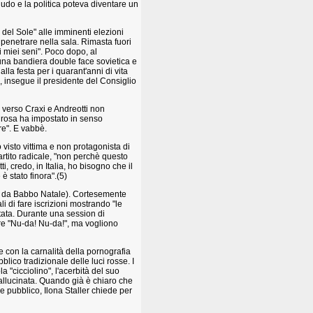
udo e la politica poteva diventare un
 del Sole" alle imminenti elezioni
 penetrare nella sala. Rimasta fuori
ei miei seni". Poco dopo, al
una bandiera double face sovietica e
lla festa per i quarant'anni di vita
, insegue il presidente del Consiglio
 verso Craxi e Andreotti non
 rosa ha impostato in senso
re". E vabbè.
isto vittima e non protagonista di
artito radicale, "non perchè questo
i, credo, in Italia, ho bisogno che il
 è stato finora".(5)
la da Babbo Natale). Cortesemente
di fare iscrizioni mostrando "le
tata. Durante una session di
re "Nu-da! Nu-da!", ma vogliono
 con la carnalità della pornografia
blico tradizionale delle luci rosse. I
ola "cicciolino", l'acerbità del suo
 allucinata. Quando già è chiaro che
e pubblico, Ilona Staller chiede per