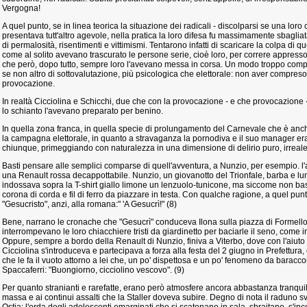
Vergogna!
A quel punto, se in linea teorica la situazione dei radicali - discolparsi se una loro 
presentava tutt'altro agevole, nella pratica la loro difesa fu massimamente sbaglia
di permalosità, risentimenti e vittimismi. Tentarono infatti di scaricare la colpa di 
come al solito avevano trascurato le persone serie, cioè loro, per correre appresso 
che però, dopo tutto, sempre loro l'avevano messa in corsa. Un modo troppo complic
se non altro di sottovalutazione, più psicologica che elettorale: non aver compres
provocazione.
In realtà Cicciolina e Schicchi, due che con la provocazione - e che provocazione - 
lo schianto l'avevano preparato per benino.
In quella zona franca, in quella specie di prolungamento del Carnevale che è anche
la campagna elettorale, in quanto a stravaganza la pornodiva e il suo manager er
chiunque, primeggiando con naturalezza in una dimensione di delirio puro, irreale,
Basti pensare alle semplici comparse di quell'avventura, a Nunzio, per esempio. l'
una Renault rossa decappottabile. Nunzio, un giovanotto del Trionfale, barba e lung
indossava sopra la T-shirt giallo limone un lenzuolo-tunicone, ma siccome non bas
corona di corda e fil di ferro da piazzare in testa. Con qualche ragione, a quel pu
"Gesucristo", anzi, alla romana:" 'A Gesucrì!" (8)
Bene, narrano le cronache che "Gesucrì" conduceva Ilona sulla piazza di Formello,
interrompevano le loro chiacchiere tristi da giardinetto per baciarle il seno, come 
Oppure, sempre a bordo della Renault di Nunzio, finiva a Viterbo, dove con l'aiuto
Cicciolina s'introduceva e partecipava a forza alla festa del 2 giugno in Prefettura,
che le fa il vuoto attorno a lei che, un po' dispettosa e un po' fenomeno da barac
Spaccaferri: "Buongiorno, cicciolino vescovo". (9)
Per quanto stranianti e rarefatte, erano però atmosfere ancora abbastanza tranquil
massa e ai continui assalti che la Staller doveva subire. Degno di nota il raduno sv