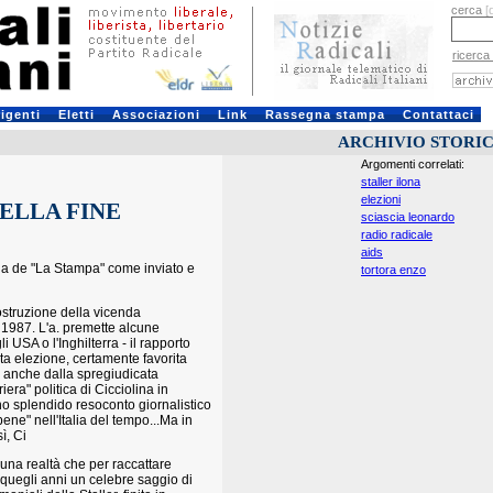
cerca
[
ricerca
rigenti
Eletti
Associazioni
Link
Rassegna stampa
Contattaci
ARCHIVIO STORI
Argomenti correlati:
staller ilona
elezioni
DELLA FINE
sciascia leonardo
radio radicale
aids
ana de "La Stampa" come inviato e
tortora enzo
ostruzione della vicenda
el 1987. L'a. premette alcune
i USA o l'Inghilterra - il rapporto
sta elezione, certamente favorita
 anche dalla spregiudicata
era" politica di Cicciolina in
uno splendido resoconto giornalistico
ene" nell'Italia del tempo...Ma in
ì, Ci
 una realtà che per raccattare
in quegli anni un celebre saggio di