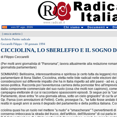
ven 07 ago. 2026
Chi siamo
Documenti
Di
[
cerca in archivio
]
Archivio Partito radicale
Ceccarelli Filippo
-
30 gennaio 1994
CICCIOLINA, LO SBERLEFFO E IL SOGNO 
di Filippo Ceccarelli
(Per molti anni giornalista di "Panorama", lavora attualmente alla redazione rom
giornalista parlamentare)
SOMMARIO: Bellissima, interessantissima e spiritosa (e certo tutta da leggere) ric
parlamentare di Ilona Staller, Cicciolina, eletta nelle liste radicali nelle elezioni d
considerazioni sul differente impatto che ha in Italia rispetto ad altri paesi - ad es. gl
sesso-politica. Racconta poi l'avventurosa carriera della pornostar fino all'imprevi
dalla componente commerciale del suo ruolo (cosa che molti non capirono), come
campagna elettorale di cui si raccontano spassossimi episodi. Si segue poi la "carri
Parlamento, dove entra "in una giornata afosa, sotto un cielo grigiastro" di cui fa 
Gp. Pansa (con annotazioni di Fellini). Certo, prosegue l'a., "se tutto fosse andato b
realtà in quegli anni si avvia il degrado del parlamento e della politica italiana. Cos
cciolina quasi ha un ruolo nel mettere "a nudo" e "smascherare" "i pervertimenti di
consenso imboccava la strada del trucco, dell'artificio, dell'illusione" di cui parla 