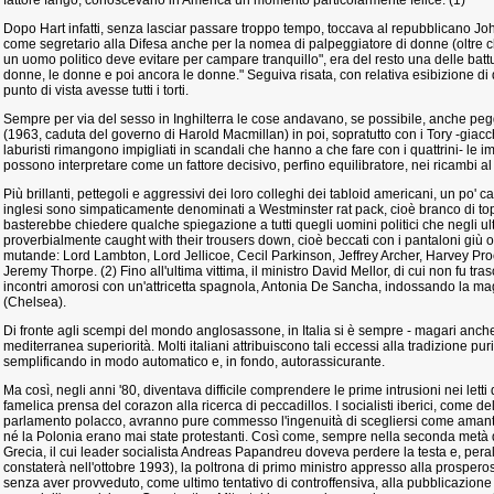
fattore fango, conoscevano in America un momento particolarmente felice. (1)
Dopo Hart infatti, senza lasciar passare troppo tempo, toccava al repubblicano 
come segretario alla Difesa anche per la nomea di palpeggiatore di donne (oltre ch
un uomo politico deve evitare per campare tranquillo", era del resto una delle bat
donne, le donne e poi ancora le donne." Seguiva risata, con relativa esibizione di
punto di vista avesse tutti i torti.
Sempre per via del sesso in Inghilterra le cose andavano, se possibile, anche pe
(1963, caduta del governo di Harold Macmillan) in poi, sopratutto con i Tory -giacc
laburisti rimangono impigliati in scandali che hanno a che fare con i quattrini- le 
possono interpretare come un fattore decisivo, perfino equilibratore, nei ricambi al 
Più brillanti, pettegoli e aggressivi dei loro colleghi dei tabloid americani, un po' cav
inglesi sono simpaticamente denominati a Westminster rat pack, cioè branco di t
basterebbe chiedere qualche spiegazione a tutti quegli uomini politici che negli ult
proverbialmente caught with their trousers down, cioè beccati con i pantaloni giù o, 
mutande: Lord Lambton, Lord Jellicoe, Cecil Parkinson, Jeffrey Archer, Harvey Pr
Jeremy Thorpe. (2) Fino all'ultima vittima, il ministro David Mellor, di cui non fu tras
incontri amorosi con un'attricetta spagnola, Antonia De Sancha, indossando la ma
(Chelsea).
Di fronte agli scempi del mondo anglosassone, in Italia si è sempre - magari anche
mediterranea superiorità. Molti italiani attribuiscono tali eccessi alla tradizione pu
semplificando in modo automatico e, in fondo, autorassicurante.
Ma così, negli anni '80, diventava difficile comprendere le prime intrusioni nei letti 
famelica prensa del corazon alla ricerca di peccadillos. I socialisti iberici, come de
parlamento polacco, avranno pure commesso l'ingenuità di scegliersi come amanti
né la Polonia erano mai state protestanti. Così come, sempre nella seconda metà d
Grecia, il cui leader socialista Andreas Papandreu doveva perdere la testa e, peral
constaterà nell'ottobre 1993), la poltrona di primo ministro appresso alla prospero
senza aver provveduto, come ultimo tentativo di controffensiva, alla pubblicazione d