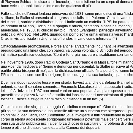
di Playmen Schicchi intuisce che l'incrocio, la commistione tra un corpo di donna n
buon veicolo pubblicitario e forse anche qualcosa di più.
Fatto sta che nell'ormai lontana primavera del 1981, come promotrice di una "Lista
siciliane, la Staller si presenta al congresso socialista di Palermo. Cerca invano di
dei cancelli, sorride e distribuisce bacetti indicando un cartello: "Il PSI ha paura d
velodromo di Milano, Cicciolina si spoglia e brucia, cantando la pace nel mondo, 
americana. Nel 1983, su curioso invito di Franco Evangelisti, partecipa all'Adriano a
politica di Andreotti. Nel 1984, quando dal porno soft è ormai emigrata verso l'hard
Craxi in visita ufficiale in Ungheria, offrendosi invano come interprete.(4)
Smaccatamente promozionali, e forse anche larvatamente inquinanti, le attenzioni
pregiudicano una linea che, con parecchia buona volontà, lo Schicchi del periodo
intimistico-pacifistico-ecologico: "Contro l'energia nucleare ci scaldiamo con l'amo
Nel novembre 1986, dopo i fatti di Godega Sant'Urbano e di Massa, "che mi hanno v
una vicenda medioevale" (fermo e denuncia per oscenità), la Staller si iscrive al P
partito abbia bisogno di me", così la dichiarazione ufficiale, "ma perchè io, come tutt
PR continui a essere con il suo rigore, il suo coraggio, la sua fantasia, il partito che
Due mesi dopo raccoglie tessere per strada, travestita anche da Befana (Pannel
polemizza con il senatore comunista Emanuele Macaluso che ha accusato i radicali 
tettine". All'inizio del 1987 può ormai vantare una popolarità ampia e spesso conci
proselitismo a piazza Navona è assalita dai fans che non si accontentano di grida
toccarla. Riesce a sfuggire per miracolo infilandosi in un taxi.(6)
Costruito o no che sia, il personaggio-Cicciolina comunque c'è. Giocato in tensione
più spinta, la sua dolcezza quasi infantile ottiene un successo che oltrepassa il pub
colori pallidi degli abiti, i fiori, i diminutivi, quel rivolgersi a tutti premettendo la par
corpo di eterna adolescente sprigionano un'energia potentissima e per certi versi
ogni sua uscita pubblica rischia per forza di cose di suscitare un problema di ordin
tempo e ottiene di essere candidata alla Camera dei deputati.