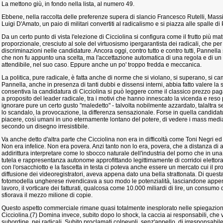
La mettono giù, in fondo nella lista, al numero 49.
Ebbene, nella raccolta delle preferenze supera di slancio Francesco Rutelli, Massi
Luigi D'Amato, un paio di militari convertiti al radicalismo e si piazza alle spalle di
Da un certo punto di vista l'elezione di Cicciolina si configura come il frutto più ma
proporzionale, cresciuto al sole del virtuosismo ipergarantista dei radicali, che p
discriminazioni nelle candidature. Ancora oggi, contro tutto e contro tutti, Pannella
che non fu appunto una scelta, ma l'accettazione automatica di una regola e di un
attendibile, nel suo caso. Eppure anche un po' troppo fredda e meccanica.
La politica, pure radicale, è fatta anche di norme che si violano, si superano, si c
Pannella, anche in presenza di tanti dubbi e dissensi interni, abbia fatto valere la
consentiva la candidatura di Cicciolina si può leggere come il classico prezzo pag
a proposito del leader radicale, tra i motivi che hanno innescato la vicenda e reso 
ignorare pure un certo gusto "maledetto" - talvolta nobilmente azzardato, talaltra 
lo scandalo, la provocazione, la differenza sensazionale. Forse in quella candidatu
piacere, così umani in uno eternamente lontano del potere, di vedere i mass medi
secondo un disegno irresistibile.
Va anche detto d'altra parte che Cicciolina non era in difficoltà come Toni Negri ed
Non era infelice. Non era povera. Anzi tanto non lo era, povera, che a distanza di 
addirittura interpretare come lo sbocco naturale dell'industria del porno che in un
tutela e rappresentanza autonome approfittando legittimamente di corridoi elettorali
con l'orsacchiotto e la fascetta in testa ci poteva anche essere un mercato cui il p
diffusione dei videoregistratori, aveva appena dato una bella strattonata. Di quest
fotomodella ungherese rivendicava a suo modo le potenzialità, lasciandone appena i
lavoro, il vorticare dei fatturati, qualcosa come 10.000 miliardi di lire, un consumo
sfiorava il mezzo milione di copie.
Questo aspetto commerciale rimane quasi totalmente inesplorato nelle spiegazioni
Cicciolina.(7) Domina invece, subito dopo lo shock, la caccia ai responsabili, che 
subordine, nei radicali. Subito proclamati colpevoli, senz'appello, di irresponsabile 