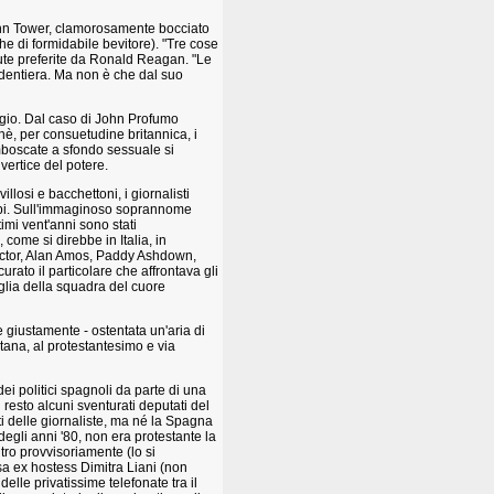
John Tower, clamorosamente bocciato
e di formidabile bevitore). "Tre cose
tute preferite da Ronald Reagan. "Le
 dentiera. Ma non è che dal suo
ggio. Dal caso di John Profumo
hè, per consuetudine britannica, i
imboscate a sfondo sessuale si
vertice del potere.
illosi e bacchettoni, i giornalisti
opi. Sull'immaginoso soprannome
imi vent'anni sono stati
come si direbbe in Italia, in
octor, Alan Amos, Paddy Ashdown,
curato il particolare che affrontava gli
glia della squadra del cuore
 giustamente - ostentata un'aria di
ritana, al protestantesimo e via
dei politici spagnoli da parte di una
l resto alcuni sventurati deputati del
 delle giornaliste, ma né la Spagna
egli anni '80, non era protestante la
tro provvisoriamente (lo si
sa ex hostess Dimitra Liani (non
elle privatissime telefonate tra il