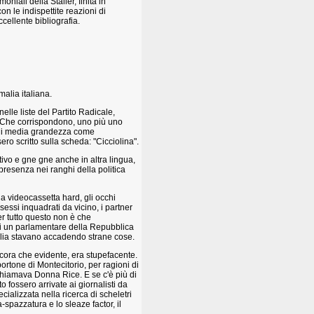
iali della Staller, finita in
con le indispettite reazioni di
cellente bibliografia.
alia italiana.
le liste del Partito Radicale,
. Che corrispondono, uno più uno
se di media grandezza come
o scritto sulla scheda: "Cicciolina".
vo e gne gne anche in altra lingua,
presenza nei ranghi della politica
da videocassetta hard, gli occhi
i sessi inquadrati da vicino, i partner
er tutto questo non è che
 di un parlamentare della Repubblica
talia stavano accadendo strane cose.
ancora che evidente, era stupefacente.
ortone di Montecitorio, per ragioni di
chiamava Donna Rice. E se c'è più di
fossero arrivate ai giornalisti da
alizzata nella ricerca di scheletri
a-spazzatura e lo sleaze factor, il