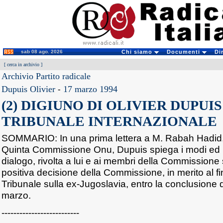
sab 08 ago. 2026
Chi siamo
Documenti
Di
[
cerca in archivio
]
Archivio Partito radicale
Dupuis Olivier
-
17 marzo 1994
(2) DIGIUNO DI OLIVIER DUPUIS
TRIBUNALE INTERNAZIONALE
SOMMARIO: In una prima lettera a M. Rabah Hadid,
Quinta Commissione Onu, Dupuis spiega i modi ed i t
dialogo, rivolta a lui e ai membri della Commissione
positiva decisione della Commissione, in merito al 
Tribunale sulla ex-Jugoslavia, entro la conclusione de
marzo.
--------------------------