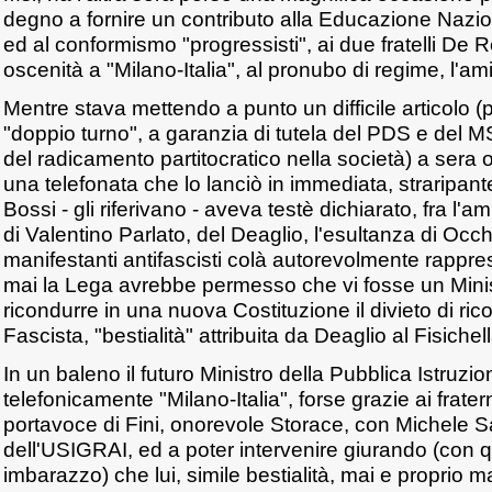
degno a fornire un contributo alla Educazione Nazion
ed al conformismo "progressisti", ai due fratelli De 
oscenità a "Milano-Italia", al pronubo di regime, l'a
Mentre stava mettendo a punto un difficile articolo 
"doppio turno", a garanzia di tutela del PDS e del M
del radicamento partitocratico nella società) a sera o
una telefonata che lo lanciò in immediata, straripa
Bossi - gli riferivano - aveva testè dichiarato, fra l'
di Valentino Parlato, del Deaglio, l'esultanza di Occ
manifestanti antifascisti colà autorevolmente rappre
mai la Lega avrebbe permesso che vi fosse un Minis
ricondurre in una nuova Costituzione il divieto di rico
Fascista, "bestialità" attribuita da Deaglio al Fisichell
In un baleno il futuro Ministro della Pubblica Istruzi
telefonicamente "Milano-Italia", forse grazie ai fratern
portavoce di Fini, onorevole Storace, con Michele S
dell'USIGRAI, ed a poter intervenire giurando (con 
imbarazzo) che lui, simile bestialità, mai e proprio m