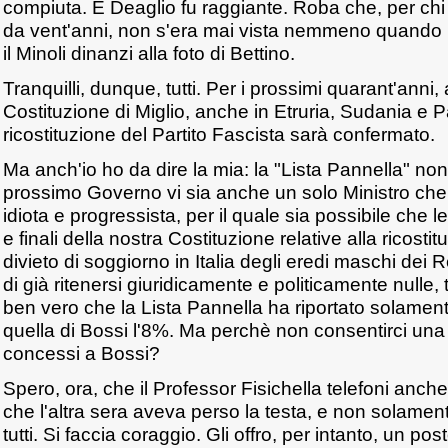
compiuta. E Deaglio fu raggiante. Roba che, per ch
da vent'anni, non s'era mai vista nemmeno quando l
il Minoli dinanzi alla foto di Bettino.
Tranquilli, dunque, tutti. Per i prossimi quarant'anni,
Costituzione di Miglio, anche in Etruria, Sudania e Pa
ricostituzione del Partito Fascista sarà confermato.
Ma anch'io ho da dire la mia: la "Lista Pannella" non
prossimo Governo vi sia anche un solo Ministro che 
idiota e progressista, per il quale sia possibile che 
e finali della nostra Costituzione relative alla ricost
divieto di soggiorno in Italia degli eredi maschi de
di già ritenersi giuridicamente e politicamente nulle, t
ben vero che la Lista Pannella ha riportato solamente
quella di Bossi l'8%. Ma perchè non consentirci una 
concessi a Bossi?
Spero, ora, che il Professor Fisichella telefoni anch
che l'altra sera aveva perso la testa, e non solamen
tutti. Si faccia coraggio. Gli offro, per intanto, un p