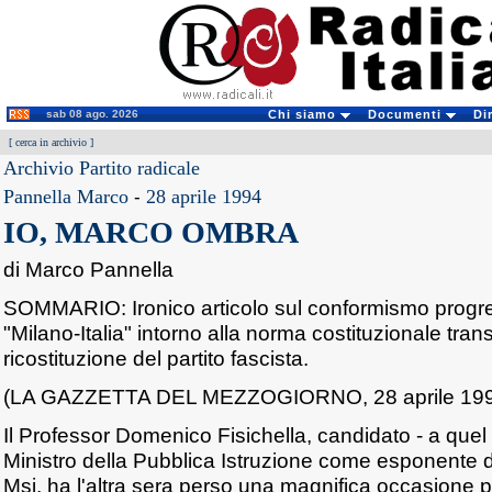
sab 08 ago. 2026
Chi siamo
Documenti
Di
[
cerca in archivio
]
Archivio Partito radicale
Pannella Marco
-
28 aprile 1994
IO, MARCO OMBRA
di Marco Pannella
SOMMARIO: Ironico articolo sul conformismo progre
"Milano-Italia" intorno alla norma costituzionale trans
ricostituzione del partito fascista.
(LA GAZZETTA DEL MEZZOGIORNO, 28 aprile 19
Il Professor Domenico Fisichella, candidato - a quel
Ministro della Pubblica Istruzione come esponente 
Msi, ha l'altra sera perso una magnifica occasione 