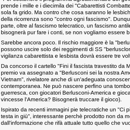
prende i mille e i diecimila dei "Cabarettisti Combat
sola fa grido. Ma contro che cosa saranno le lesbic
della ricorrenza sono "contro ogni fascismo". Dunqu
parte, oltre al fascismo telecratico, un fascismo anti
bisognerà pur fare i conti, se non vogliamo essere b
Sarebbe ancora poco. Il rischio maggiore è la "berl
possono uscire solo dei reggimenti di SS "berlusclonat
vigilanza cabarettista e lesbista dovrà essere tre vo
Da concorso il cartello "Fini il fascista travestito da
premio va assegnato a "Berlusconi sei la nostra Ame
Vietnam", rivelatore anche di un'adeguata conoscen
contemporanea. Ne può nascere perfino una tombol
guerresca, con giocatori Berlusconi-America e gioca
vincesse l'America? Bisognerà truccare il gioco).
Ispirato da recenti immagini pie telecratiche un "Ci p
testa in giù", interessante perchè prodotto non da 
dall'informazione che rifà attuale tutto quello che vuo