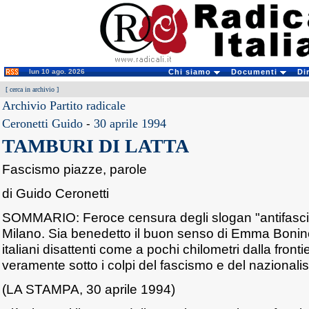
lun 10 ago. 2026
Chi siamo
Documenti
Di
[
cerca in archivio
]
Archivio Partito radicale
Ceronetti Guido
-
30 aprile 1994
TAMBURI DI LATTA
Fascismo piazze, parole
di Guido Ceronetti
SOMMARIO: Feroce censura degli slogan "antifascisti"
Milano. Sia benedetto il buon senso di Emma Bonino
italiani disattenti come a pochi chilometri dalla front
veramente sotto i colpi del fascismo e del nazionali
(LA STAMPA, 30 aprile 1994)