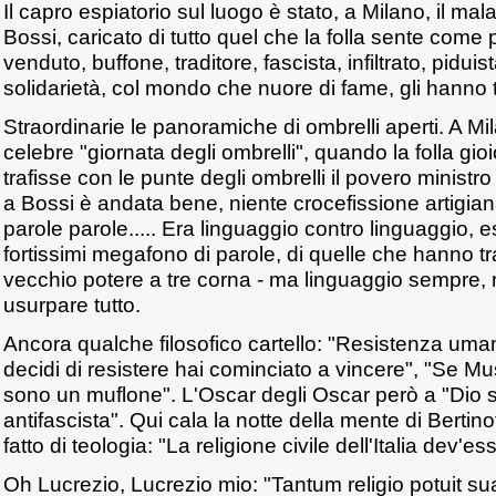
Il capro espiatorio sul luogo è stato, a Milano, il m
Bossi, caricato di tutto quel che la folla sente come
venduto, buffone, traditore, fascista, infiltrato, piduis
solidarietà, col mondo che nuore di fame, gli hanno t
Straordinarie le panoramiche di ombrelli aperti. A Mi
celebre "giornata degli ombrelli", quando la folla g
trafisse con le punte degli ombrelli il povero minist
a Bossi è andata bene, niente crocefissione artigian
parole parole..... Era linguaggio contro linguaggio,
fortissimi megafono di parole, di quelle che hanno tra
vecchio potere a tre corna - ma linguaggio sempre, 
usurpare tutto.
Ancora qualche filosofico cartello: "Resistenza uma
decidi di resistere hai cominciato a vincere", "Se Mus
sono un muflone". L'Oscar degli Oscar però a "Dio 
antifascista". Qui cala la notte della mente di Bertino
fatto di teologia: "La religione civile dell'Italia dev'e
Oh Lucrezio, Lucrezio mio: "Tantum religio potuit s