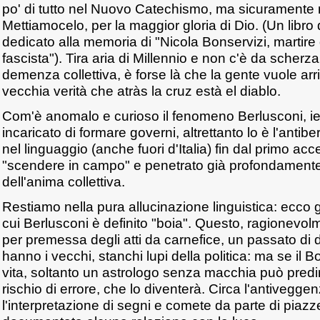
po' di tutto nel Nuovo Catechismo, ma sicuramente 
Mettiamocelo, per la maggior gloria di Dio. (Un libro
dedicato alla memoria di "Nicola Bonservizi, martire 
fascista"). Tira aria di Millennio e non c'è da scherza
demenza collettiva, è forse là che la gente vuole ar
vecchia verità che atràs la cruz està el diablo.
Com'è anomalo e curioso il fenomeno Berlusconi, ier
incaricato di formare governi, altrettanto lo è l'antib
nel linguaggio (anche fuori d'Italia) fin dal primo ac
"scendere in campo" e penetrato già profondamente i
dell'anima collettiva.
Restiamo nella pura allucinazione linguistica: ecco già
cui Berlusconi è definito "boia". Questo, ragionevo
per premessa degli atti da carnefice, un passato di de
hanno i vecchi, stanchi lupi della politica: ma se il 
vita, soltanto un astrologo senza macchia può pred
rischio di errore, che lo diventerà. Circa l'antivegge
l'interpretazione di segni e comete da parte di piaz