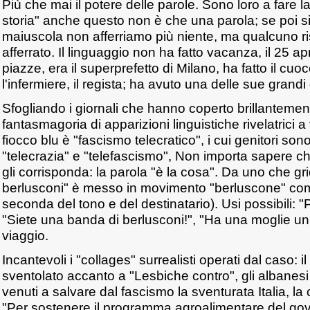
Più che mai il potere delle parole. Sono loro a fare la
storia" anche questo non è che una parola; se poi si
maiuscola non afferriamo più niente, ma qualcuno ri
afferrato. Il linguaggio non ha fatto vacanza, il 25 ap
piazze, era il superprefetto di Milano, ha fatto il cuoc
l'infermiere, il regista; ha avuto una delle sue grandi
Sfogliando i giornali che hanno coperto brillantemen
fantasmagoria di apparizioni linguistiche rivelatrici a 
fiocco blu è "fascismo telecratico", i cui genitori s
"telecrazia" e "telefascismo", Non importa sapere 
gli corrisponda: la parola "è la cosa". Da uno che gr
berlusconi" è messo in movimento "berluscone" come
seconda del tono e del destinatario). Usi possibili: "
"Siete una banda di berlusconi!", "Ha una moglie u
viaggio.
Incantevoli i "collages" surrealisti operati dal caso: 
sventolato accanto a "Lesbiche contro", gli albanesi
venuti a salvare dal fascismo la sventurata Italia, l
"Per sostenere il programma agroalimentare del g