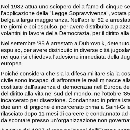
Nel 1982 attua uno sciopero della fame di cinque s
l'applicazione della "Legge Sopravvivenza", votata 
belga a larga maggioranza. Nell'aprile '82 è arresta
tre giorni e poi espulso, per avere distribuito a pia
volantini in favore della Democrazia, per il diritto alla v
Nel settembre '85 è arrestato a Dubrovnik, detenuto p
espulso, per avere distribuito in diverse città jugosla
nei quali si chiedeva l'adesione immediata della Ju
europea.
Poiché considera che sia la difesa militare sia la cos
civile sono incapaci di affrontare le reali minacce al
costituite dall'assenza di democrazia nell'Europa del
del diritto alla vita nel sud del mondo, nell'ottobre '8
incarcerato per diserzione. Condannato in prima ist
due anni di prigione è incarcerato prima a Saint-Gil
rilasciato dopo 11 mesi di carcere e condannato ad a
da scontare presso un'organizzazione non governat