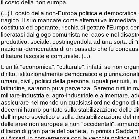
il costo della non europa
(...) Il costo della non-Europa politica e democratica
tragico. Il suo mancare come alternativa immediata,
costituita ed operante, rischia di gettare l'Europa cen
liberatasi dal giogo comunista nel caos e nel disas
produttivo, sociale, costringendola ad una sorta di 
nazional-democratica di un passato che fu concausa
dittature fasciste e comuniste. (...)
L'unità "economica", "culturale", infatti, se non orga
diritto, istituzionalmente democratico e plurinazionale,
umani, civili, politici della persona, uguali per tutti, 
latitudine, saranno pura parvenza. Saremo tutti in 
militare-industriale, agro-industriale e alimentare, a
assicurare nel mondo un qualsiasi ordine degno di 
decenni hanno puntato sulla stabilizzazione delle di
dell'impero sovietico e sulla destabilizzazione del 
delle aree non europee e non "occidentali", armand
dittatori di gran parte del pianeta, in primis i Sadda
gli Assad, in convergenza con la vecchia politica di