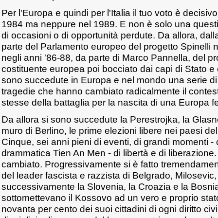
Per l'Europa e quindi per l'Italia il tuo voto è decisi
1984 ma neppure nel 1989. E non è solo una quest
di occasioni o di opportunità perdute. Da allora, da
parte del Parlamento europeo del progetto Spinelli n
negli anni '86-88, da parte di Marco Pannella, del p
costituente europea poi bocciato dai capi di Stato e 
sono succedute in Europa e nel mondo una serie di e
tragedie che hanno cambiato radicalmente il contesto
stesse della battaglia per la nascita di una Europa 
Da allora si sono succedute la Perestrojka, la Glasno
muro di Berlino, le prime elezioni libere nei paesi del
Cinque, sei anni pieni di eventi, di grandi momenti -
drammatica Tien An Men - di libertà e di liberazione. 
cambiato. Progressivamente si è fatto tremendament
del leader fascista e razzista di Belgrado, Milosevi
successivamente la Slovenia, la Croazia e la Bosni
sottomettevano il Kossovo ad un vero e proprio stato
novanta per cento dei suoi cittadini di ogni diritto ci