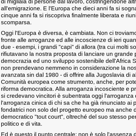
di migliaia di persone dal lavoro, costringendone altr
all'emigrazione. E l'Europa che dieci anni fa si sogn
cinque anni fa si riscopriva finalmente liberata e riuni
scomparsa.
Oggi l'Europa è diversa, è cambiata. Non ci troviam
fronte alle arroganze ed alle incoscienze di ieri quan
due - esempi, i grandi "capi" di allora (tra cui molti s
rifiutavano la nostra proposta di lanciare un grande 
democrazia ed uno sviluppo sostenibile dell'Africa
non prendevano nemmeno in considerazione la nost
avanzata sin dal 1980 - di offrire alla Jugoslavia di a
Comunità europea come strumento, anche, per pote
riforma democratica. Alla arroganza incosciente e pr
si credevano vincitori è subentrata oggi l'arroganza de
l'arroganza cinica di chi sa che ha già rinunciato ai pr
fondatrici non solo del progetto europeo ma anche d
democratico "tout court", oltreché del suo stesso pe
politico e di vita.
Ed è questo il punto centrale: non è solo l'assenza 