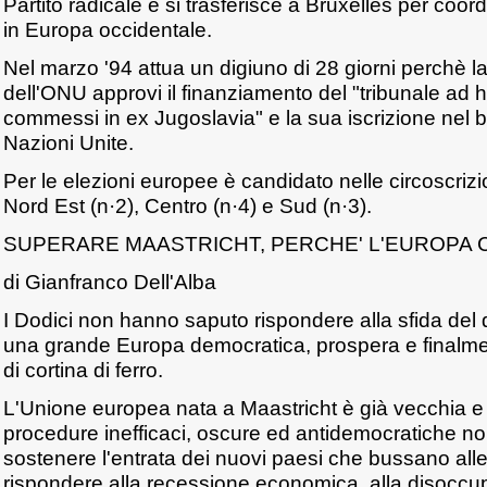
Partito radicale e si trasferisce a Bruxelles per coordin
in Europa occidentale.
Nel marzo '94 attua un digiuno di 28 giorni perchè
dell'ONU approvi il finanziamento del "tribunale ad ho
commessi in ex Jugoslavia" e la sua iscrizione nel bi
Nazioni Unite.
Per le elezioni europee è candidato nelle circoscrizi
Nord Est (n·2), Centro (n·4) e Sud (n·3).
SUPERARE MAASTRICHT, PERCHE' L'EUROPA CO
di Gianfranco Dell'Alba
I Dodici non hanno saputo rispondere alla sfida del 
una grande Europa democratica, prospera e finalme
di cortina di ferro.
L'Unione europea nata a Maastricht è già vecchia e
procedure inefficaci, oscure ed antidemocratiche no
sostenere l'entrata dei nuovi paesi che bussano alle
rispondere alla recessione economica, alla disoccu