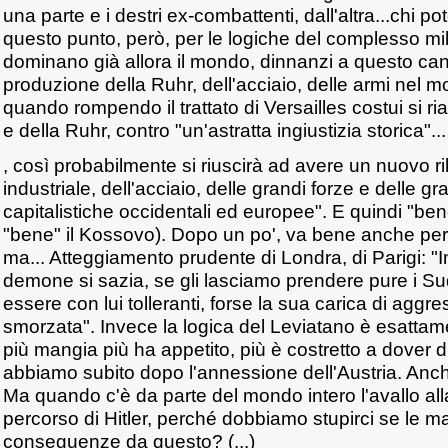
una parte e i destri ex-combattenti, dall'altra...chi 
questo punto, però, per le logiche del complesso mil
dominano già allora il mondo, dinnanzi a questo cand
produzione della Ruhr, dell'acciaio, delle armi nel 
quando rompendo il trattato di Versailles costui si r
e della Ruhr, contro "un'astratta ingiustizia storica".
, così probabilmente si riuscirà ad avere un nuovo ril
industriale, dell'acciaio, delle grandi forze e delle gr
capitalistiche occidentali ed europee". E quindi "be
"bene" il Kossovo). Dopo un po', va bene anche per 
ma... Atteggiamento prudente di Londra, di Parigi: 
demone si sazia, se gli lasciamo prendere pure i Su
essere con lui tolleranti, forse la sua carica di aggr
smorzata". Invece la logica del Leviatano è esattam
più mangia più ha appetito, più è costretto a dover d
abbiamo subito dopo l'annessione dell'Austria. Anche l
Ma quando c'è da parte del mondo intero l'avallo alla 
percorso di Hitler, perché dobbiamo stupirci se le 
conseguenze da questo? (...)