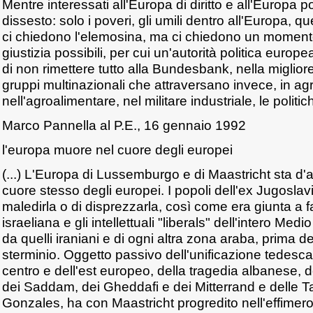
Mentre interessati all'Europa di diritto e all'Europa po
dissesto: solo i poveri, gli umili dentro all'Europa, quel
ci chiedono l'elemosina, ma ci chiedono un momento 
giustizia possibili, per cui un'autorità politica europe
di non rimettere tutto alla Bundesbank, nella migliore 
gruppi multinazionali che attraversano invece, in agr
nell'agroalimentare, nel militare industriale, le politich
Marco Pannella al P.E., 16 gennaio 1992
l'europa muore nel cuore degli europei
(...) L'Europa di Lussemburgo e di Maastricht sta d'
cuore stesso degli europei. I popoli dell'ex Jugoslavia
maledirla o di disprezzarla, così come era giunta a f
israeliana e gli intellettuali "liberals" dell'intero Med
da quelli iraniani e di ogni altra zona araba, prima d
sterminio. Oggetto passivo dell'unificazione tedesca,
centro e dell'est europeo, della tragedia albanese, de
dei Saddam, dei Gheddafi e dei Mitterrand e delle Ta
Gonzales, ha con Maastricht progredito nell'effimero