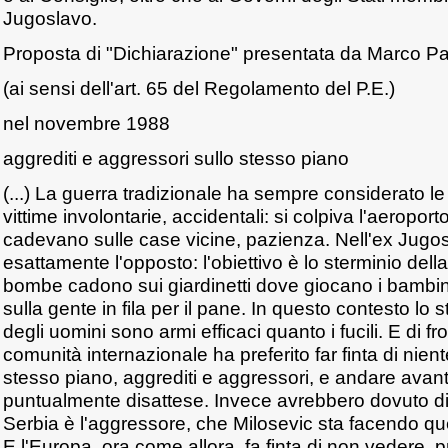
Jugoslavo.
Proposta di "Dichiarazione" presentata da Marco P
(ai sensi dell'art. 65 del Regolamento del P.E.)
nel novembre 1988
aggrediti e aggressori sullo stesso piano
(...) La guerra tradizionale ha sempre considerato le v
vittime involontarie, accidentali: si colpiva l'aeropor
cadevano sulle case vicine, pazienza. Nell'ex Jugos
esattamente l'opposto: l'obiettivo è lo sterminio dell
bombe cadono sui giardinetti dove giocano i bambini
sulla gente in fila per il pane. In questo contesto lo 
degli uomini sono armi efficaci quanto i fucili. E di fr
comunità internazionale ha preferito far finta di niente
stesso piano, aggrediti e aggressori, e andare avanti
puntualmente disattese. Invece avrebbero dovuto dire 
Serbia è l'aggressore, che Milosevic sta facendo quel
E l'Europa, ora come allora, fa finta di non vedere, 