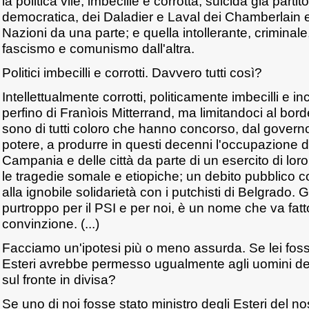
la politica vile, imbecille e corrotta, suicida già parti
democratica, dei Daladier e Laval dei Chamberlain e
Nazioni da una parte; e quella intollerante, criminale
fascismo e comunismo dall'altra.
Politici imbecilli e corrotti. Davvero tutti così?
Intellettualmente corrotti, politicamente imbecilli e in
perfino di Franìois Mitterrand, ma limitandoci al borde
sono di tutti coloro che hanno concorso, dal governo
potere, a produrre in questi decenni l'occupazione di 
Campania e delle città da parte di un esercito di loro 
le tragedie somale e etiopiche; un debito pubblico co
alla ignobile solidarietà con i putchisti di Belgrado. 
purtroppo per il PSI e per noi, è un nome che va fat
convinzione. (...)
Facciamo un'ipotesi più o meno assurda. Se lei fosse
Esteri avrebbe permesso ugualmente agli uomini del
sul fronte in divisa?
Se uno di noi fosse stato ministro degli Esteri del n