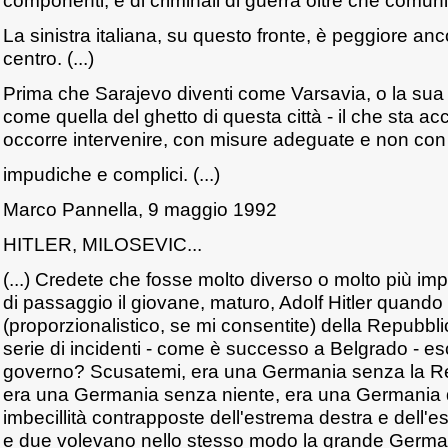
componenti, è di criminali di guerra oltre che comuni
La sinistra italiana, su questo fronte, è peggiore anc
centro. (...)
Prima che Sarajevo diventi come Varsavia, o la su
come quella del ghetto di questa città - il che sta a
occorre intervenire, con misure adeguate e non con
impudiche e complici. (...)
Marco Pannella, 9 maggio 1992
HITLER, MILOSEVIC...
(...) Credete che fosse molto diverso o molto più imp
di passaggio il giovane, maturo, Adolf Hitler quando
(proporzionalistico, se mi consentite) della Repubbl
serie di incidenti - come è successo a Belgrado - e
governo? Scusatemi, era una Germania senza la R
era una Germania senza niente, era una Germania di
imbecillità contrapposte dell'estrema destra e dell'es
e due volevano nello stesso modo la grande Germani