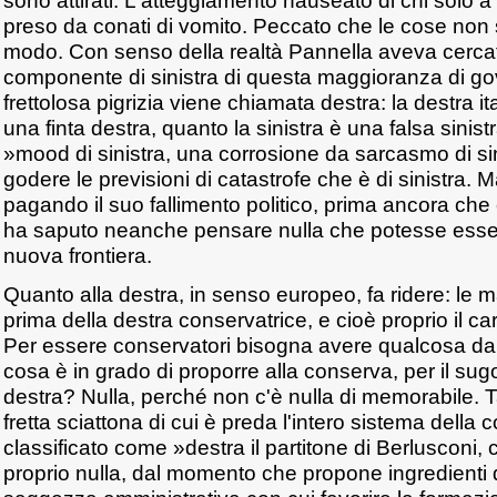
sono attirati. L'atteggiamento nauseato di chi solo a
preso da conati di vomito. Peccato che le cose non 
modo. Con senso della realtà Pannella aveva cercat
componente di sinistra di questa maggioranza di g
frettolosa pigrizia viene chiamata destra: la destra i
una finta destra, quanto la sinistra è una falsa sinistr
»mood di sinistra, una corrosione da sarcasmo di si
godere le previsioni di catastrofe che è di sinistra. Ma
pagando il suo fallimento politico, prima ancora che
ha saputo neanche pensare nulla che potesse esse
nuova frontiera.
Quanto alla destra, in senso europeo, fa ridere: le m
prima della destra conservatrice, e cioè proprio il ca
Per essere conservatori bisogna avere qualcosa da
cosa è in grado di proporre alla conserva, per il sugo
destra? Nulla, perché non c'è nulla di memorabile. T
fretta sciattona di cui è preda l'intero sistema dell
classificato come »destra il partitone di Berlusconi,
proprio nulla, dal momento che propone ingredienti