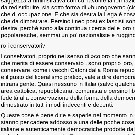
saggezza amministrativa con cui favorire la formaz
da redistribuire, sia sotto forma di »buongoverno (ci
che di occupazione. E che sia destra la Lega è cosa t
che da dimostrare. Persino i neo post ex fascisti s
destra, perché sono alla continua ricerca delle loro r
popolaresche, semmai un po' nazionaliste e ruggi
ro i conservatori?
I conselvatori, proprio nel senso di »coloro che san
che merita di essere conservato , sono proprio loro, 
conservare, come i vecchi Catoni dalla Roma repubbl
e il gusto del liberalismo pratico, vale a dire democr
intransigente. Quasi nessuno in Italia (salvo qualche
area cattolica, repubblicana, comunista e persino li
fedeltà alla conservazione della forma della democr
dimostrato in tutti i modi indecenti e decenti.
Queste cose è bene dirle e saperle nel momento in cu
stanno per cadere addosso a una delle poche cose
italiane e autenticamente democratiche prodotte dalla 