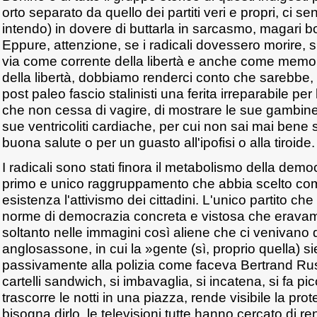
orto separato da quello dei partiti veri e propri, ci se
intendo) in dovere di buttarla in sarcasmo, magari 
Eppure, attenzione, se i radicali dovessero morire, 
via come corrente della libertà e anche come memori
della libertà, dobbiamo renderci conto che sarebbe, 
post paleo fascio stalinisti una ferita irreparabile pe
che non cessa di vagire, di mostrare le sue gambine
sue ventricoliti cardiache, per cui non sai mai bene
buona salute o per un guasto all'ipofisi o alla tiroide.
I radicali sono stati finora il metabolismo della demo
primo e unico raggruppamento che abbia scelto com
esistenza l'attivismo dei cittadini. L'unico partito ch
norme di democrazia concreta e vistosa che eravam
soltanto nelle immagini così aliene che ci venivano
anglosassone, in cui la »gente (sì, proprio quella) s
passivamente alla polizia come faceva Bertrand Rus
cartelli sandwich, si imbavaglia, si incatena, si fa pi
trascorre le notti in una piazza, rende visibile la pro
bisogna dirlo, le televisioni tutte hanno cercato di render