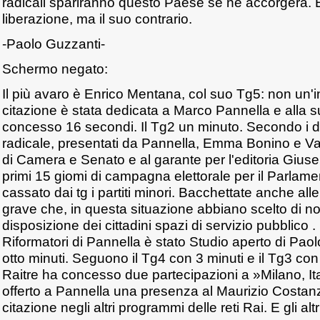
radicali spariranno questo Paese se ne accorgerà.
liberazione, ma il suo contrario.
-Paolo Guzzanti-
Schermo negato:
Il più avaro è Enrico Mentana, col suo Tg5: non un'i
citazione è stata dedicata a Marco Pannella e alla su
concesso 16 secondi. Il Tg2 un minuto. Secondo i da
radicale, presentati da Pannella, Emma Bonino e Val
di Camera e Senato e al garante per l'editoria Giuse
primi 15 giomi di campagna elettorale per il Parlame
cassato dai tg i partiti minori. Bacchettate anche all
grave che, in questa situazione abbiano scelto di n
disposizione dei cittadini spazi di servizio pubblico .
Riformatori di Pannella è stato Studio aperto di Paolo 
otto minuti. Seguono il Tg4 con 3 minuti e il Tg3 co
Raitre ha concesso due partecipazioni a »Milano, It
offerto a Pannella una presenza al Maurizio Cost
citazione negli altri programmi delle reti Rai. E gli alt