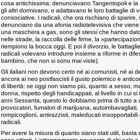
cosa antichissima: denunciavano Tangentopoli e la 
gli altri dormivano, o adattavano le loro battaglie di 
consociative. I radicali, che ora rischiano di sparire
denunciano da una afonia radiotelevisiva che viene
una maschera a gas, sono gli stessi che hanno dato agl
nelle strade, la raccolla delle firme, la »partecipazione
riempiono la bocca oggi. E poi il divorzio, le battaglie
radicali volevano introdurre insieme a riforme in dif
bambino, che non si sono mai viste).
Gli ilaliani non devono certo né ai comunisti, né ai 
ancora ai neo postfascisti il gusto polemico e antico
di libertà: se oggi non siamo più, quanto a sesso, mat
donna, rispetto degli handicappati, al livello in cui si t
anni Sessanta, questo lo dobbiamo prima di tutto a 
provocatori, fumalori di marijuana, autoimbavagliati, e
rompicoglioni, antirazzisti, maleducati insopportabil
radicali.
Per avere la misura di quanto siano stati utili, basta 