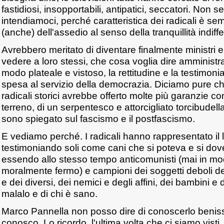
fastidiosi, insopportabili, antipatici, seccatori. Non
intendiamoci, perché caratteristica dei radicali è se
(anche) dell'assedio al senso della tranquillità indiff
Avrebbero meritato di diventare finalmente ministri e 
vedere a loro stessi, che cosa voglia dire amministr
modo plateale e vistoso, la rettitudine e la testimonia
spesa al servizio della democrazia. Diciamo pure c
radicali storici avrebbe offerto molte più garanzie c
terreno, di un serpentesco e attorcigliato torcibudell
sono spiegato sul fascismo e il postfascismo.
E vediamo perché. I radicali hanno rappresentato il li
testimoniando soli come cani che si poteva e si dove
essendo allo stesso tempo anticomunisti (mai in mo
moralmente fermo) e campioni dei soggetti deboli del
e dei diversi, dei nemici e degli affini, dei bambini e 
malalo e di chi è sano.
Marco Pannella non posso dire di conoscerlo beniss
conosco. Lo ricordo, l'ultima volta che ci siamo vist