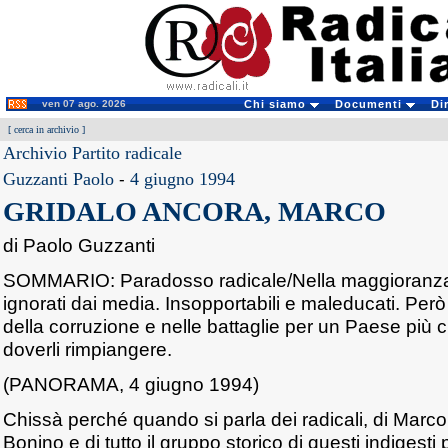
ven 07 ago. 2026
Chi siamo
Documenti
Di
[
cerca in archivio
]
Archivio Partito radicale
Guzzanti Paolo
-
4 giugno 1994
GRIDALO ANCORA, MARCO
di Paolo Guzzanti
SOMMARIO: Paradosso radicale/Nella maggioranza 
ignorati dai media. Insopportabili e maleducati. Però
della corruzione e nelle battaglie per un Paese più ci
doverli rimpiangere.
(PANORAMA, 4 giugno 1994)
Chissà perché quando si parla dei radicali, di Mar
Bonino e di tutto il gruppo storico di questi indigesti p