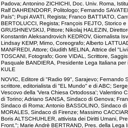
Padova; Antonino ZICHICHI, Doc. Univ. Roma, Istitu
Ralf DAHRENDORF, Politologo; Fernando SAVATER, E
País"; Pupi AVATI, Regista; Franco BATTIATO, Can
BERTOLUCCI, Regista; François FEJTO, Storico e Po
GRUSHNEVSKIJ, Pittore; Nikolaj HALEZIN, Direttor
Konstantin Aleksandrovich KEDROV, Giornalista Is
Lindsay KEMP, Mimo, Coreografo; Alberto LATTUAD
MANFREDI, Attore; Giudith MELINA, Attrice del "Livi
TOSCANI, Fotografo; Gore VIDAL, Scrittore, Saggis
Pasquale BANDIERA, Presidente Lega Italiana per i D
KULE
NOVIC, Editore di "Radio 99", Sarajevo; Fernan
scrittore, editorialista di "EL Mundo" e di ABC; Se
Vescovo della 'Vera Chiesa Ortodossa'; Valentino
di Torino; Adriano SANSA, Sindaco di Genova; Fr
Sindaco di Roma; Antonio BASSOLINO, Sindaco di N
MORALES, Sindaco di Firenze; Massimo CACCIARI,
Boris ALTSCHUHLER, attivista dei Diritti Umani, Pre
Front."; Marie Andrè BERTRAND, Pres. della Lega I