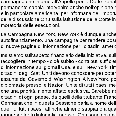
campagna che intorno all'Appello per la Corte Penal
permanente sappia intervenire anche nell'opinione 
e in particolare americana, per informarla dell'impo
della discussione Onu sulla istituzione della Corte i
moratoria delle esecuzioni.
La Campagna New York, New York è dunque anche
autofinanziamento, una campagna per rendere possi
di nuove pagine di informazione per i cittadini ameri
Insistiamo sull'aspetto finanziario della iniziativa, su
raccogliere in tempo - cioè subito - contributi suffici
di informazione sui giornali Usa, e sul "New York Time
cittadini degli Stati Uniti devono conoscere per poter
assunte dal Governo di Washington. A New York, poi
diplomazie presso le Nazioni Unite di tutti i paesi 
che una priorità, niente affatto esclusiva. Sarebbe n
cittadini di ogni paese, da quelli della titubante Franc
Germania che in questa Sessione parla a nome del
quelli di tutti i paesi, affinché almeno sappiano a qual
rappresentanti diplomatici presso l'Onu sono chiam