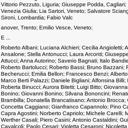
Vittorio Pezzuto, Liguria; Giuseppe Podda, Cagliari; M
Venezia Giulia; Lia Sartori, Veneto; Salvatore Sciangu
Sironi, Lombardia; Fabio Valc
anover, Trento; Emilio Vesce, Veneto;
E ...
Roberto Albani; Luciana Alchieri; Cecilia Angioletti;
Ansalone; Stella Antonucci; Laura Arconti; Giusepp
Attucci; Anna Autorino; Saverio Bagnati; Italo Bandi
Roberto Bartolucci; Roberto Bassi; Bruno Bazzani; 
Becherucci; Emilia Bellon; Francesco Benzi; Alberto
Marco Berti Palazzi; Daniele Bigliani; Alfonsina Billi; 
Roberta Binucci; Aurora Bitetti; Luigi Bitto; Giovann
Bonino; Giovanni Bonino; Silvana Bononcini; Renato
Brambilla; Donatella Brancatisano; Antonio Brocca; 
Concetta Caggiano; Gianfranco Capannolo; Pino Cap
Capra Agostini; Norberto Capriolo; Michele Carelli; 
Werther Casali; Piero Casini; Antonio Castaldini; G
Cavalcoli; Paolo Cesari; Violetta Cesaroni; Nicoletta