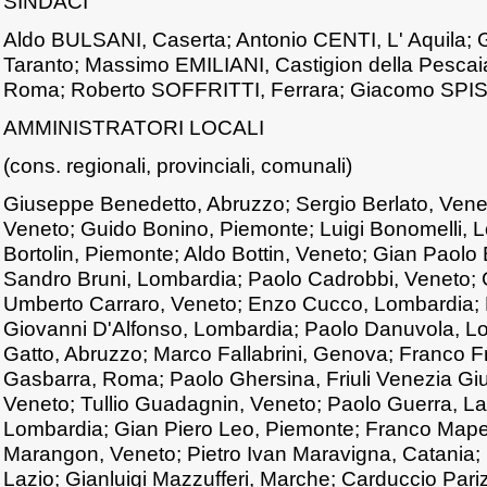
SINDACI
Aldo BULSANI, Caserta; Antonio CENTI, L' Aquila; 
Taranto; Massimo EMILIANI, Castigion della Pesca
Roma; Roberto SOFFRITTI, Ferrara; Giacomo SPIS
AMMINISTRATORI LOCALI
(cons. regionali, provinciali, comunali)
Giuseppe Benedetto, Abruzzo; Sergio Berlato, Vene
Veneto; Guido Bonino, Piemonte; Luigi Bonomelli, 
Bortolin, Piemonte; Aldo Bottin, Veneto; Gian Paolo 
Sandro Bruni, Lombardia; Paolo Cadrobbi, Veneto; G
Umberto Carraro, Veneto; Enzo Cucco, Lombardia; L
Giovanni D'Alfonso, Lombardia; Paolo Danuvola, L
Gatto, Abruzzo; Marco Fallabrini, Genova; Franco Fr
Gasbarra, Roma; Paolo Ghersina, Friuli Venezia Gi
Veneto; Tullio Guadagnin, Veneto; Paolo Guerra, Laz
Lombardia; Gian Piero Leo, Piemonte; Franco Mape
Marangon, Veneto; Pietro Ivan Maravigna, Catania; 
Lazio; Gianluigi Mazzufferi, Marche; Carduccio Pari