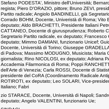
Stefano PODESTA', Ministro dell'Università; Ber
regista; Piero D'ORAZIO, pittore; Bruno ZEVI, presi
Partito radicale; Angiolo BANDINELLI, già Segretario
Corrado BOHM, Docente, Univeristà di Roma; Vit
deputato; Aldo BRACHETTI, Presidente Italiani Petro
CATTANEO, Docente di giurusprudenza; Roberto
Segretario Partito radicale, ex deputato; Francesc
deputato; Mimmo DAMIANI, funzionario Unicef; G
Docente, Università di Torino; Giuseppe GRADELLA
di Padova; Massimo MODUGNO, Musicista; Maria
giornalista; Rino NICOLOSI, ex deputato; Adriana 
Accademia Filarmonica di Roma; Poppi RANCHETT
dell'Arte di Venezia; Carla ROSSI, Docente di Statis
presidente del CoRA (Coordinamento Radicale Antipr
ROTIROTI, ex deputato; Leo SOLARI, Vice-presiden
Italiano; Fabri
zio STARACE, Docente, Università di Napoli; Sand
deputato; Angelo VALENTINI, funzionario Ue;