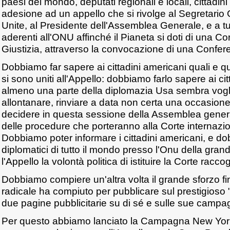
paesi del mondo, deputati regionali e locali, cittadin
adesione ad un appello che si rivolge al Segretario
Unite, al Presidente dell'Assemblea Generale, e a tut
aderenti all'ONU affinché il Pianeta si doti di una C
Giustizia, attraverso la convocazione di una Confer
Dobbiamo far sapere ai cittadini americani quali e q
si sono uniti all'Appello: dobbiamo farlo sapere ai ci
almeno una parte della diplomazia Usa sembra vogl
allontanare, rinviare a data non certa una occasione 
decidere in questa sessione della Assemblea genera
delle procedure che porteranno alla Corte internaz
Dobbiamo poter informare i cittadini americani, e do
diplomatici di tutto il mondo presso l'Onu della gra
l'Appello la volontà politica di istituire la Corte racco
Dobbiamo compiere un'altra volta il grande sforzo fin
radicale ha compiuto per pubblicare sul prestigioso
due pagine pubblicitarie su di sé e sulle sue campag
Per questo abbiamo lanciato la Campagna New Yor