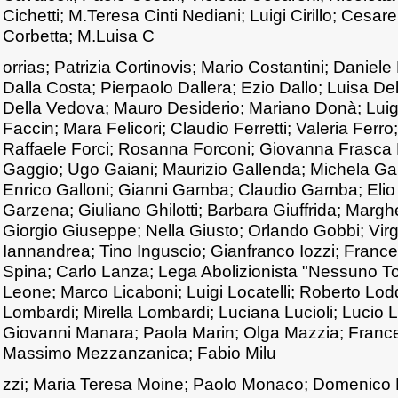
Cichetti; M.Teresa Cinti Nediani; Luigi Cirillo; Cesa
Corbetta; M.Luisa C
orrias; Patrizia Cortinovis; Mario Costantini; Daniele
Dalla Costa; Pierpaolo Dallera; Ezio Dallo; Luisa D
Della Vedova; Mauro Desiderio; Mariano Donà; Luigi
Faccin; Mara Felicori; Claudio Ferretti; Valeria Ferro
Raffaele Forci; Rosanna Forconi; Giovanna Frasca 
Gaggio; Ugo Gaiani; Maurizio Gallenda; Michela Gal
Enrico Galloni; Gianni Gamba; Claudio Gamba; Elio
Garzena; Giuliano Ghilotti; Barbara Giuffrida; Margher
Giorgio Giuseppe; Nella Giusto; Orlando Gobbi; Vir
Iannandrea; Tino Inguscio; Gianfranco Iozzi; France
Spina; Carlo Lanza; Lega Abolizionista "Nessuno To
Leone; Marco Licaboni; Luigi Locatelli; Roberto Lo
Lombardi; Mirella Lombardi; Luciana Lucioli; Lucio L
Giovanni Manara; Paola Marin; Olga Mazzia; Franc
Massimo Mezzanzanica; Fabio Milu
zzi; Maria Teresa Moine; Paolo Monaco; Domenico M