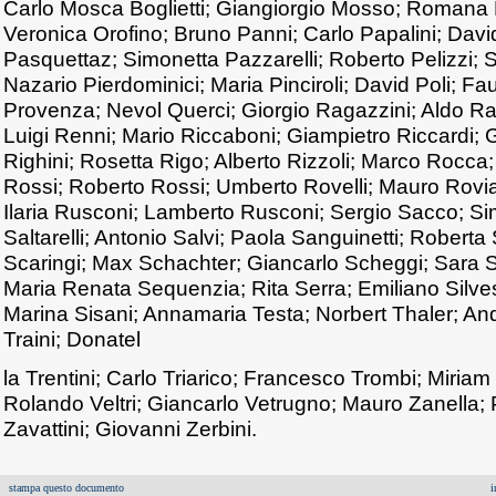
Carlo Mosca Boglietti; Giangiorgio Mosso; Romana
Veronica Orofino; Bruno Panni; Carlo Papalini; Davi
Pasquettaz; Simonetta Pazzarelli; Roberto Pelizzi; S
Nazario Pierdominici; Maria Pinciroli; David Poli; Fa
Provenza; Nevol Querci; Giorgio Ragazzini; Aldo Rav
Luigi Renni; Mario Riccaboni; Giampietro Riccardi; G
Righini; Rosetta Rigo; Alberto Rizzoli; Marco Rocc
Rossi; Roberto Rossi; Umberto Rovelli; Mauro Rovi
Ilaria Rusconi; Lamberto Rusconi; Sergio Sacco; S
Saltarelli; Antonio Salvi; Paola Sanguinetti; Roberta 
Scaringi; Max Schachter; Giancarlo Scheggi; Sara Sc
Maria Renata Sequenzia; Rita Serra; Emiliano Silvest
Marina Sisani; Annamaria Testa; Norbert Thaler; And
Traini; Donatel
la Trentini; Carlo Triarico; Francesco Trombi; Miriam 
Rolando Veltri; Giancarlo Vetrugno; Mauro Zanella; 
Zavattini; Giovanni Zerbini.
stampa questo documento
i