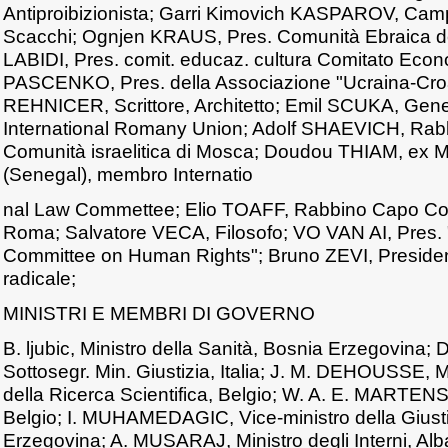
Antiproibizionista; Garri Kimovich KASPAROV, Cam
Scacchi; Ognjen KRAUS, Pres. Comunità Ebraica de
LABIDI, Pres. comit. educaz. cultura Comitato Econ
PASCENKO, Pres. della Associazione "Ucraina-Cro
REHNICER, Scrittore, Architetto; Emil SCUKA, Gene
International Romany Union; Adolf SHAEVICH, Rabb
Comunità israelitica di Mosca; Doudou THIAM, ex Min
(Senegal), membro Internatio
nal Law Commettee; Elio TOAFF, Rabbino Capo Comu
Roma; Salvatore VECA, Filosofo; VO VAN AI, Pres
Committee on Human Rights"; Bruno ZEVI, President
radicale;
MINISTRI E MEMBRI DI GOVERNO
B. ljubic, Ministro della Sanità, Bosnia Erzegovin
Sottosegr. Min. Giustizia, Italia; J. M. DEHOUSSE, Mi
della Ricerca Scientifica, Belgio; W. A. E. MARTENS
Belgio; I. MUHAMEDAGIC, Vice-ministro della Giusti
Erzegovina; A. MUSARAJ, Ministro degli Interni, Al