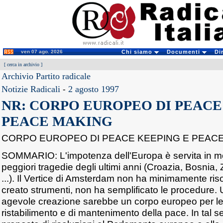
ven 07 ago. 2026
Chi siamo
Documenti
Di
[
cerca in archivio
]
Archivio Partito radicale
Notizie Radicali
-
2 agosto 1997
NR: CORPO EUROPEO DI PEACE
PEACE MAKING
CORPO EUROPEO DI PEACE KEEPING E PEAC
SOMMARIO: L'impotenza dell'Europa è servita in molt
peggiori tragedie degli ultimi anni (Croazia, Bosnia
...). Il Vertice di Amsterdam non ha minimamente riso
creato strumenti, non ha semplificato le procedure.
agevole creazione sarebbe un corpo europeo per le 
ristabilimento e di mantenimento della pace. In tal 