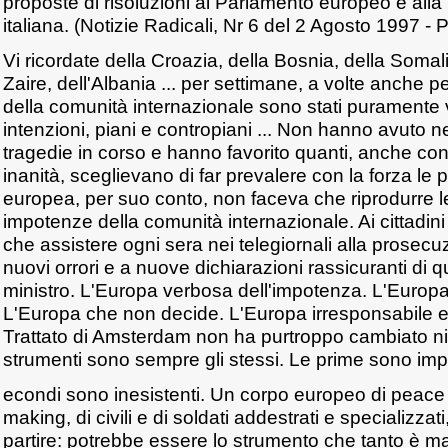
proposte di risoluzioni al Parlamento europeo e all
italiana. (Notizie Radicali, Nr 6 del 2 Agosto 1997 - 
Vi ricordate della Croazia, della Bosnia, della Somal
Zaire, dell'Albania ... per settimane, a volte anche per 
della comunità internazionale sono stati puramente vi
intenzioni, piani e contropiani ... Non hanno avuto 
tragedie in corso e hanno favorito quanti, anche c
inanità, sceglievano di far prevalere con la forza le 
europea, per suo conto, non faceva che riprodurre le
impotenze della comunità internazionale. Ai cittadi
che assistere ogni sera nei telegiornali alla prosecu
nuovi orrori e a nuove dichiarazioni rassicuranti di q
ministro. L'Europa verbosa dell'impotenza. L'Europa
L'Europa che non decide. L'Europa irresponsabile e 
Trattato di Amsterdam non ha purtroppo cambiato nie
strumenti sono sempre gli stessi. Le prime sono impos
econdi sono inesistenti. Un corpo europeo di peace
making, di civili e di soldati addestrati e specializzat
partire: potrebbe essere lo strumento che tanto è m