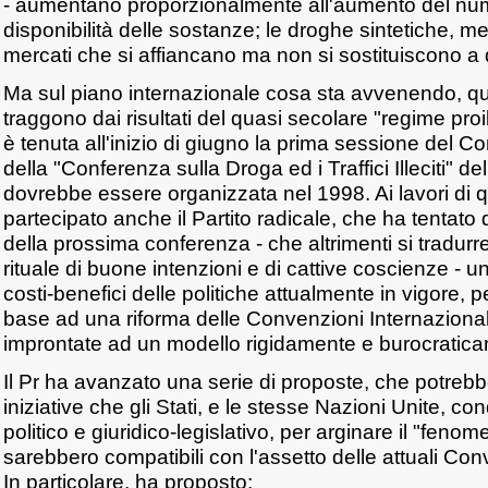
- aumentano proporzionalmente all'aumento del num
disponibilità delle sostanze; le droghe sintetiche, 
mercati che si affiancano ma non si sostituiscono a qu
Ma sul piano internazionale cosa sta avvenendo, q
traggono dai risultati del quasi secolare "regime pro
è tenuta all'inizio di giugno la prima sessione del C
della "Conferenza sulla Droga ed i Traffici Illeciti" d
dovrebbe essere organizzata nel 1998. Ai lavori di 
partecipato anche il Partito radicale, che ha tentato di 
della prossima conferenza - che altrimenti si tradur
rituale di buone intenzioni e di cattive coscienze - un
costi-benefici delle politiche attualmente in vigore,
base ad una riforma delle Convenzioni Internazional
improntate ad un modello rigidamente e burocraticam
Il Pr ha avanzato una serie di proposte, che potrebb
iniziative che gli Stati, e le stesse Nazioni Unite, c
politico e giuridico-legislativo, per arginare il "fen
sarebbero compatibili con l'assetto delle attuali Con
In particolare, ha proposto: