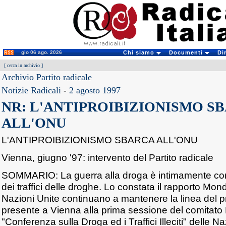
gio 06 ago. 2026
Chi siamo
Documenti
Di
[
cerca in archivio
]
Archivio Partito radicale
Notizie Radicali
-
2 agosto 1997
NR: L'ANTIPROIBIZIONISMO S
ALL'ONU
L'ANTIPROIBIZIONISMO SBARCA ALL'ONU
Vienna, giugno '97: intervento del Partito radicale
SOMMARIO: La guerra alla droga è intimamente co
dei traffici delle droghe. Lo constata il rapporto Mon
Nazioni Unite continuano a mantenere la linea del pr
presente a Vienna alla prima sessione del comitato 
"Conferenza sulla Droga ed i Traffici Illeciti" delle 