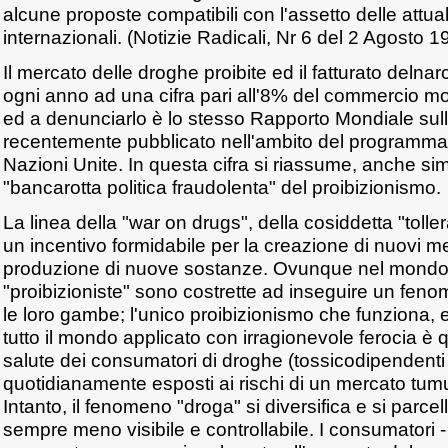
alcune proposte compatibili con l'assetto delle attua
internazionali. (Notizie Radicali, Nr 6 del 2 Agosto 
Il mercato delle droghe proibite ed il fatturato deln
ogni anno ad una cifra pari all'8% del commercio mo
ed a denunciarlo è lo stesso Rapporto Mondiale sul
recentemente pubblicato nell'ambito del programm
Nazioni Unite. In questa cifra si riassume, anche si
"bancarotta politica fraudolenta" del proibizionismo.
La linea della "war on drugs", della cosiddetta "toll
un incentivo formidabile per la creazione di nuovi me
produzione di nuove sostanze. Ovunque nel mondo, 
"proibizioniste" sono costrette ad inseguire un fen
le loro gambe; l'unico proibizionismo che funziona, 
tutto il mondo applicato con irragionevole ferocia è q
salute dei consumatori di droghe (tossicodipendent
quotidianamente esposti ai rischi di un mercato tumu
Intanto, il fenomeno "droga" si diversifica e si parce
sempre meno visibile e controllabile. I consumatori -