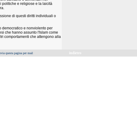
politiche e religiose e la laicità
ra.
sione di questi diritti individuali o
zo democratico e nonviolento per
paesi che hanno assunto l'Islam come
altri comportamenti che attengono alla
indietro
nvia questa pagina per mail