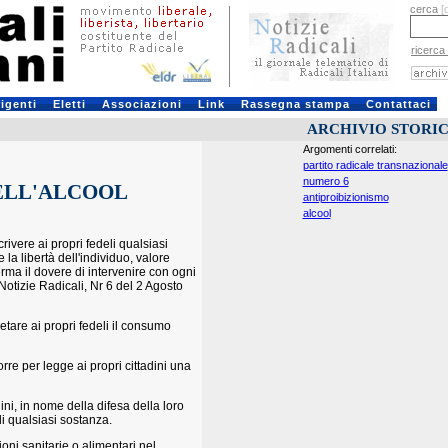
cerca
[
ricerca
rigenti
Eletti
Associazioni
Link
Rassegna stampa
Contattaci
ARCHIVIO STORI
Argomenti correlati:
partito radicale transnazionale
numero 6
DELL'ALCOOL
antiproibizionismo
alcool
ivere ai propri fedeli qualsiasi
a libertà dell'individuo, valore
ferma il dovere di intervenire con ogni
Notizie Radicali, Nr 6 del 2 Agosto
ietare ai propri fedeli il consumo
rre per legge ai propri cittadini una
ini, in nome della difesa della loro
di qualsiasi sostanza.
ioni sanitarie o alimentari nel