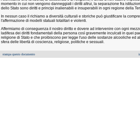
momento in cui non vengono danneggiati i diritti altrui, la separazione fra istituzioni 
dello Stato sono diritti e principi inalienabili e insuperabili in ogni regione della Ter
In nessun caso il richiamo a diversità culturali e storiche può giustificare la compres
l'affermazione di modelli statuali totalitari e violenti.
Affermiamo di conseguenza il nostro diritto e dovere ad intervenire con ogni mez
ladifesa dei diritti fondamentali della persona così gravemente inculcati in quei 
religione di Stato e che proibiscono per legge l'uso delle sostanze alcooliche ed 
sfera delle libertà di coscienza, religiose, politiche e sessuali.
stampa questo documento
i