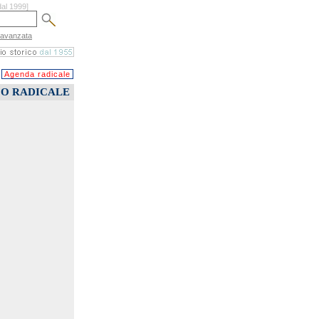
dal 1999]
 avanzata
Agenda radicale
CO RADICALE