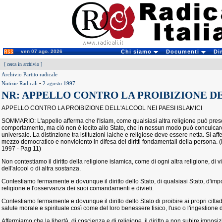
ven 07 ago. 2026
Chi siamo
Documenti
Di
[
cerca in archivio
]
Archivio Partito radicale
Notizie Radicali
-
2 agosto 1997
NR: APPELLO CONTRO LA PROIBIZIONE 
APPELLO CONTRO LA PROIBIZIONE DELL'ALCOOL NEI PAESI ISLAMICI
SOMMARIO: L'appello afferma che l'Islam, come qualsiasi altra religione può prescr
comportamento, ma ciò non è lecito allo Stato, che in nessun modo può conculcare l
universale. La distinzione tra istituzioni laiche e religiose deve essere netta. Si af
mezzo democratico e nonviolento in difesa dei diritti fondamentali della persona. (
1997 - Pag 11)
Non contestiamo il diritto della religione islamica, come di ogni altra religione, di v
dell'alcool o di altra sostanza.
Contestiamo fermamente e dovunque il diritto dello Stato, di qualsiasi Stato, d'impo
religione e l'osservanza dei suoi comandamenti e divieti.
Contestiamo fermamente e dovunque il diritto dello Stato di proibire ai propri cittad
salute morale e spirituale così come del loro benessere fisico, l'uso o l'ingestione 
Affermiamo che la libertà, di coscienza e di religione, il diritto a non subire imposiz