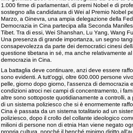
1.000 firme di parlamentari, di premi Nobel e di profes
sostegno alla candidatura di Wei al Premio Nobel per
Marzo, a Ginevra, una ampia delegazione della Fed
Democrazia in Cina partecipa alla Seconda Manifest
Tibet. Tra di essi, Wei Shanshan, Lu Yang, Wang 
Una presenza di grande importanza, un segno tangib
consapevolezza da parte dei democratici cinesi dell
questione tibetana in sé, ma anche relativamente al
democrazia in Cina.
La battaglia deve continuare, anzi deve essere raffo
sono evidenti. A tutt'oggi, oltre 600.000 persone viv
pelle, giorno dopo giorno, l'assenza di democrazia e d
condizioni atroci nei campi di concentramento, i famig
altre sono sottoposte quotidianamente a controlli, a
di un sistema poliziesco che si è enormemente raff
Cina è passata da un sistema totalitario ad un sistem
poliziesco, dopo il crollo del collante ideologico com
milioni di persone non di etnia Han viene negato ogni 
propria cultura, nonché il benché minimo diritto all'a