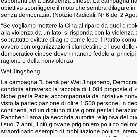
esponenti della dissidenza cinese. La campagna ha
obiettivo sconfiggere il moto che sembra dilagare in
senza democrazia. (Notizie Radicali, Nr 6 del 2 Ago
"Se vogliamo mettere la Cina al riparo da quel circol
alla violenza da un lato, si risponda con la violenza d
soprattutto evitare di agire come fece il Partito com
ovvero con organizzazioni clandestine e l'uso delle 
democratico cinese deve rimanere fedele ai principi d
ragione e della nonviolenza"
Wei Jingsheng
La campagna "Libertà per Wei Jingsheng, Democrazi
condotta attraverso la raccolta di 1.084 proposte di
Nobel per la Pace; accompagnata da iniziative non
visto la partecipazione di oltre 1.500 persone, in dec
continenti, ad un digiuno di tre giorni per la liberaz
Panchen Lama (la seconda autorità religiosa del bu
i suoi 7 anni, il più giovane prigioniero politico del 
straordinario esempio di mobilitazione politica inter