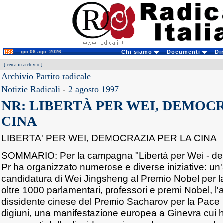
gio 06 ago. 2026
Chi siamo
Documenti
Di
[
cerca in archivio
]
Archivio Partito radicale
Notizie Radicali
-
2 agosto 1997
NR: LIBERTÀ PER WEI, DEMOCR
CINA
LIBERTA' PER WEI, DEMOCRAZIA PER LA CINA
SOMMARIO: Per la campagna "Libertà per Wei - demo
Pr ha organizzato numerose e diverse iniziative: un'
candidatura di Wei Jingsheng al Premio Nobel per l
oltre 1000 parlamentari, professori e premi Nobel, l'a
dissidente cinese del Premio Sacharov per la Pace
digiuni, una manifestazione europea a Ginevra cui 