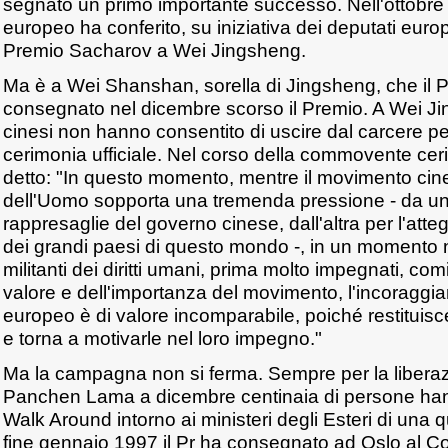
segnato un primo importante successo. Nell'ottobre
europeo ha conferito, su iniziativa dei deputati europei 
Premio Sacharov a Wei Jingsheng.
Ma è a Wei Shanshan, sorella di Jingsheng, che il 
consegnato nel dicembre scorso il Premio. A Wei Jin
cinesi non hanno consentito di uscire dal carcere pe
cerimonia ufficiale. Nel corso della commovente c
detto: "In questo momento, mentre il movimento cinese
dell'Uomo sopporta una tremenda pressione - da un
rappresaglie del governo cinese, dall'altra per l'atte
dei grandi paesi di questo mondo -, in un momento 
militanti dei diritti umani, prima molto impegnati, co
valore e dell'importanza del movimento, l'incoragg
europeo è di valore incomparabile, poiché restituisce
e torna a motivarle nel loro impegno."
Ma la campagna non si ferma. Sempre per la liberaz
Panchen Lama a dicembre centinaia di persone han
Walk Around intorno ai ministeri degli Esteri di una q
fine gennaio 1997 il Pr ha consegnato ad Oslo al Co