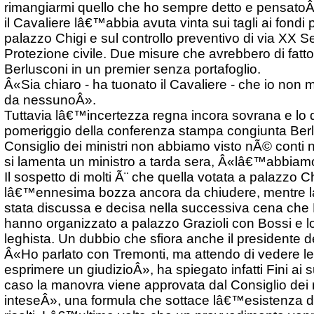
rimangiarmi quello che ho sempre detto e pensato
il Cavaliere lâ€™abbia avuta vinta sui tagli ai fondi 
palazzo Chigi e sul controllo preventivo di via XX S
Protezione civile. Due misure che avrebbero di fatto
Berlusconi in un premier senza portafoglio.
Â«Sia chiaro - ha tuonato il Cavaliere - che io non 
da nessunoÂ».
Tuttavia lâ€™incertezza regna incora sovrana e lo di
pomeriggio della conferenza stampa congiunta Berl
Consiglio dei ministri non abbiamo visto nÃ© conti
si lamenta un ministro a tarda sera, Â«lâ€™abbiam
Il sospetto di molti Ã¨ che quella votata a palazzo C
lâ€™ennesima bozza ancora da chiudere, mentre 
stata discussa e decisa nella successiva cena che 
hanno organizzato a palazzo Grazioli con Bossi e l
leghista. Un dubbio che sfiora anche il presidente 
Â«Ho parlato con Tremonti, ma attendo di vedere le 
esprimere un giudizioÂ», ha spiegato infatti Fini ai s
caso la manovra viene approvata dal Consiglio dei 
inteseÂ», una formula che sottace lâ€™esistenza di