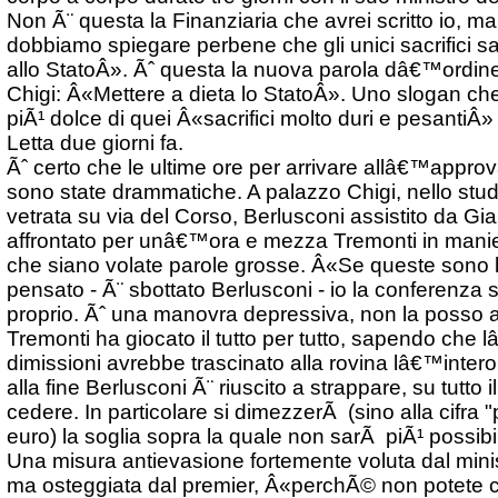
Non Ã¨ questa la Finanziaria che avrei scritto io, ma
dobbiamo spiegare perbene che gli unici sacrifici sa
allo StatoÂ». Ãˆ questa la nuova parola dâ€™ordin
Chigi: Â«Mettere a dieta lo StatoÂ». Uno slogan c
piÃ¹ dolce di quei Â«sacrifici molto duri e pesantiÂ»
Letta due giorni fa.
Ãˆ certo che le ultime ore per arrivare allâ€™appr
sono state drammatiche. A palazzo Chigi, nello stud
vetrata su via del Corso, Berlusconi assistito da Gia
affrontato per unâ€™ora e mezza Tremonti in mani
che siano volate parole grosse. Â«Se queste sono 
pensato - Ã¨ sbottato Berlusconi - io la conferenza 
proprio. Ãˆ una manovra depressiva, non la posso 
Tremonti ha giocato il tutto per tutto, sapendo che 
dimissioni avrebbe trascinato alla rovina lâ€™inte
alla fine Berlusconi Ã¨ riuscito a strappare, su tutto 
cedere. In particolare si dimezzerÃ (sino alla cifra 
euro) la soglia sopra la quale non sarÃ piÃ¹ possibi
Una misura antievasione fortemente voluta dal mi
ma osteggiata dal premier, Â«perchÃ© non potete c