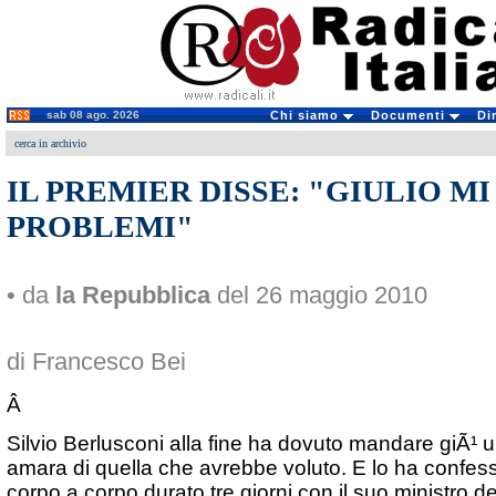
sab 08 ago. 2026
Chi siamo
Documenti
Di
cerca in archivio
IL PREMIER DISSE: "GIULIO MI
PROBLEMI"
• da
la Repubblica
del 26 maggio 2010
di Francesco Bei
Â
Silvio Berlusconi alla fine ha dovuto mandare giÃ¹ 
amara di quella che avrebbe voluto. E lo ha confessa
corpo a corpo durato tre giorni con il suo ministro