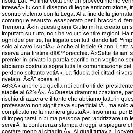
risolti. Lâ€™ultima volta che un provvedimento ve
inteseÂ» fu con il disegno di legge anticorruzione, 
scontro violento con la Lega. Alla fine della giornata
comunque esausto, esasperato per il braccio di fer
Tremonti. Â«In questi giorni Giulio mi ha creato un s
imputato su tutto, non ha voluto sentire ragioni. Ha 
ogni due per tre, ha litigato con tutti dando lâ€™im
solo ai cavoli suoiÂ». Anche al fedele Gianni Letta 
riserva una tiratina dâ€™orecchie. Â«Sette italiani su
premier in privato la parola sacrifici non vogliono sen
abbiamo costruito sopra tutta la comunicazione del
perdono soltanto votiÂ». La fiducia dei cittadini ve
rivelato, Â«Ã¨ scesa al
46%Â» anche se quella nei confronti del presidente
stabile al 62%Â». Â«Questa drammatizzazione, parla
rischia di azzerare il tanto che abbiamo fatto in qu
professavo non significava superficialitÃ , ma solo
complicato nella maniera giustaÂ». Insomma, per Ber
di impegnarsi in prima persona per raddrizzare un l
servirÃ la conferenza stampa di oggi, a spiegare c
costare meno ai cittadiniÂ». Ai quali tuttavia il g