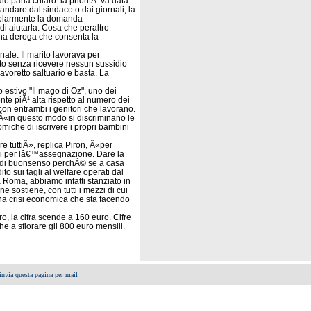
e parla chiaro: la prioritÃ va data
ndare dal sindaco o dai giornali, la
golarmente la domanda
di aiutarla. Cosa che peraltro
i una deroga che consenta la
nale. Il marito lavorava per
to senza ricevere nessun sussidio
voretto saltuario e basta. La
o estivo "Il mago di Oz", uno dei
nte piÃ¹ alta rispetto al numero dei
 con entrambi i genitori che lavorano.
 Â«in questo modo si discriminano le
omiche di iscrivere i propri bambini
 tuttiÂ», replica Piron, Â«per
isi per lâ€™assegnazione. Dare la
a di buonsenso perchÃ© se a casa
 sui tagli al welfare operati dal
a Roma, abbiamo infatti stanziato in
e sostiene, con tutti i mezzi di cui
 una crisi economica che sta facendo
o, la cifra scende a 160 euro. Cifre
he a sfiorare gli 800 euro mensili.
invia questa pagina per mail