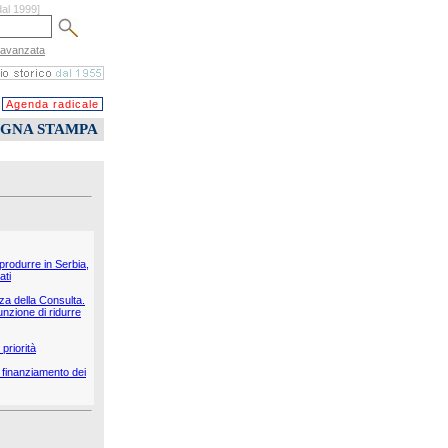
dal 1999]
 avanzata
Agenda radicale
EGNA STAMPA
 produrre in Serbia,
ati
nza della Consulta.
unzione di ridurre
priorità
il finanziamento dei