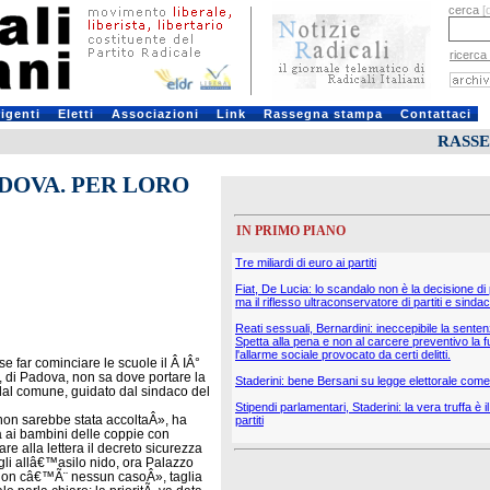
cerca
[
ricerca
rigenti
Eletti
Associazioni
Link
Rassegna stampa
Contattaci
RASS
ADOVA. PER LORO
IN PRIMO PIANO
Tre miliardi di euro ai partiti
Fiat, De Lucia: lo scandalo non è la decisione di
ma il riflesso ultraconservatore di partiti e sindac
Reati sessuali, Bernardini: ineccepibile la sente
Spetta alla pena e non al carcere preventivo la f
l'allarme sociale provocato da certi delitti.
e far cominciare le scuole il Â IÂ°
, di Padova, non sa dove portare la
Staderini: bene Bersani su legge elettorale come 
 dal comune, guidato dal sindaco del
Stipendi parlamentari, Staderini: la vera truffa è 
a non sarebbe stata accoltaÂ», ha
partiti
a ai bambini delle coppie con
re alla lettera il decreto sicurezza
igli allâ€™asilo nido, ora Palazzo
Â«Non câ€™Ã¨ nessun casoÂ», taglia