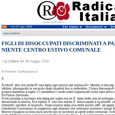
ven 07 ago. 2026
Chi siamo
Documenti
Di
cerca in archivio
FIGLI DI DISOCCUPATI DISCRIMINATI A P
NIENTE CENTRO ESTIVO COMUNALE
• da
Libero
del 28 maggio 2010
di Antonio Sanfrancesco
Â
Â«VorrÃ dire che porterÃ² mia figlia ogni giorno dal sindacoÂ». Mentre si discute s
ottobre, allungando le vacanze degli studenti fino a settembre, Chiara BenvegnÃ¹
propria bambina a luglio. Ci sarebbero i centri estivi organizzati come ogni anno
Pd Flavio Zanonato.
Â«Ho provato a iscrivere mia figlia per luglio ma mi Ã¨ stato detto che la richiest
denunciato la donna, Â«il motivo Ã¨ che mio marito Ã¨ disoccupato e la prioritÃ v
entrambi i genitori al lavoroÂ». Dopo essere stata una delle poche cittÃ ad applica
chiedendo il permesso di soggiorno agli stranieri che volevano iscrivere i propri f
Moroni inaugura la linea dura anche per le iscrizioni ai centri estivi comunali. 