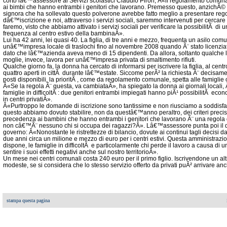
corto lâ€™assessore ai Servizi scolastici Claudio Piron, Â«il regolamento comunal
ai bimbi che hanno entrambi i genitori che lavorano. Premesso questo, anzichÃ© a
signora che ha sollevato questo polverone avrebbe fatto meglio a presentare re
dâ€™iscrizione e noi, attraverso i servizi sociali, saremmo intervenuti per cercare 
faremo, visto che abbiamo attivato i servizi sociali per verificare la possibilitÃ d
frequenza al centro estivo della bambinaÂ».
Lui ha 42 anni, lei quasi 40. La figlia, di tre anni e mezzo, frequenta un asilo comu
unâ€™impresa locale di traslochi fino al novembre 2008 quando Ã¨ stato licenzia
dato che lâ€™azienda aveva meno di 15 dipendenti. Da allora, soltanto qualche la
moglie, invece, lavora per unâ€™impresa privata di smaltimento rifiuti.
Qualche giorno fa, la donna ha cercato di informarsi per iscrivere la figlia, al centr
quattro aperti in cittÃ durante lâ€™estate. Siccome perÃ² la richiesta Ã¨ decisame
posti disponibili, la prioritÃ , come da regolamento comunale, spetta alle famiglie
Â«Se la regola Ã¨ questa, va cambiataÂ», ha spiegato la donna ai giornali locali,
famiglie in difficoltÃ : due genitori entrambi impiegati hanno piÃ¹ possibilitÃ econ
in centri privatiÂ».
Â«Purtroppo le domande di iscrizione sono tantissime e non riusciamo a soddisfare
questo abbiamo dovuto stabilire, non da questâ€™anno peraltro, dei criteri prec
precedenza ai bambini che hanno entrambi i genitori che lavorano Ã¨ una regol
non câ€™Ã¨ nessuno chi si occupa dei ragazzi?Â». Lâ€™assessore punta poi il dito
governo: Â«Nonostante le ristrettezze di bilancio, dovute ai continui tagli decisi d
due anni circa un milione e mezzo di euro per i centri estivi. Questa amministrazion
dispone, le famiglie in difficoltÃ e particolarmente chi perde il lavoro a causa di
sentire i suoi effetti negativi anche sul nostro territorioÂ».
Un mese nei centri comunali costa 240 euro per il primo figlio. Iscrivendone un altr
modeste, se si considera che lo stesso servizio offerto da privati puÃ² arrivare anc
stampa questa pagina