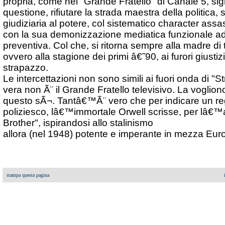
propria, come nel "Grande Fratello" di Canale 5, signi
questione, rifiutare la strada maestra della politica,
giudiziaria al potere, col sistematico character assa
con la sua demonizzazione mediatica funzionale 
preventiva. Col che, si ritorna sempre alla madre di tu
ovvero alla stagione dei primi â€˜90, ai furori giustizi
strapazzo.
Le intercettazioni non sono simili ai fuori onda di "S
vera non Ã¨ il Grande Fratello televisivo. La voglion
questo sÃ¬. Tantâ€™Ã¨ vero che per indicare un regi
poliziesco, lâ€™immortale Orwell scrisse, per lâ€
Brother", ispirandosi allo stalinismo
allora (nel 1948) potente e imperante in mezza Eur
stampa questa pagina