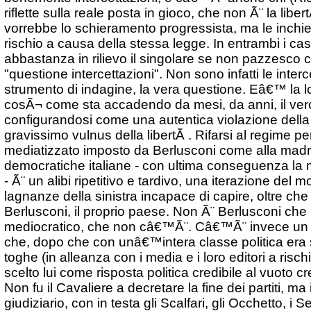
riflette sulla reale posta in gioco, che non Ã¨ la li
vorrebbe lo schieramento progressista, ma le inchiest
rischio a causa della stessa legge. In entrambi i casi
abbastanza in rilievo il singolare se non pazzesco 
"questione intercettazioni". Non sono infatti le inter
strumento di indagine, la vera questione. Eâ€™ la l
cosÃ¬ come sta accadendo da mesi, da anni, il ver
configurandosi come una autentica violazione della
gravissimo vulnus della libertÃ . Rifarsi al regime p
mediatizzato imposto da Berlusconi come alla madre d
democratiche italiane - con ultima conseguenza la m
- Ã¨ un alibi ripetitivo e tardivo, una iterazione del 
lagnanze della sinistra incapace di capire, oltre ch
Berlusconi, il proprio paese. Non Ã¨ Berlusconi ch
mediocratico, che non câ€™Ã¨. Câ€™Ã¨ invece un
che, dopo che con unâ€™intera classe politica era s
toghe (in alleanza con i media e i loro editori a risch
scelto lui come risposta politica credibile al vuoto cr
Non fu il Cavaliere a decretare la fine dei partiti, ma 
giudiziario, con in testa gli Scalfari, gli Occhetto, i Se