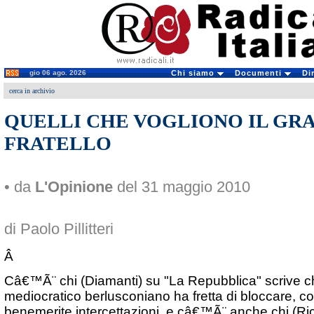
gio 06 ago. 2026
Chi siamo
Documenti
Di
cerca in archivio
QUELLI CHE VOGLIONO IL GR
FRATELLO
• da
L'Opinione
del 31 maggio 2010
di Paolo Pillitteri
Â
Câ€™Ã¨ chi (Diamanti) su "La Repubblica" scrive ch
mediocratico berlusconiano ha fretta di bloccare, co
benemerite intercettazioni, e câ€™Ã¨ anche chi (Ric