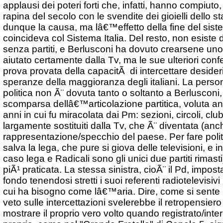
applausi dei poteri forti che, infatti, hanno compiuto,
rapina del secolo con le svendite dei gioielli dello s
dunque la causa, ma lâ€™effetto della fine del siste
coincideva col Sistema Italia. Del resto, non esist
senza partiti, e Berlusconi ha dovuto crearsene uno 
aiutato certamente dalla Tv, ma le sue ulteriori conf
prova provata della capacitÃ di intercettare desideri,
speranze della maggioranza degli italiani. La perso
politica non Ã¨ dovuta tanto o soltanto a Berlusconi,
scomparsa dellâ€™articolazione partitica, voluta anc
anni in cui fu miracolata dai Pm: sezioni, circoli, clu
largamente sostituiti dalla Tv, che Ã¨ diventata (anc
rappresentazione/specchio del paese. Per fare politic
salva la lega, che pure si giova delle televisioni, e in
caso lega e Radicali sono gli unici due partiti rimasti
piÃ¹ praticata. La stessa sinistra, cioÃ¨ il Pd, impost
fondo tenendosi stretti i suoi referenti radiotelevisiv
cui ha bisogno come lâ€™aria. Dire, come si sente in 
veto sulle intercettazioni svelerebbe il retropensier
mostrare il proprio vero volto quando registrato/inte