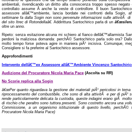
ambientali, rivendicando un diritto alla conoscenza troppo spesso negato e
controllato assume Â anche la veste di controllore. Il buon Santochiric
assessore allâ€™ambiente, lancia bordate nei confronti della Sogin, 
settimane fa dalla Sogin non sono pervenute informazioni sulle attivitÃ di
del sito Itrec di Rotondellaâ€.
Addirittura Santochirico parla di un
â€œsilenz
oltre un anno.
Ripeto: senza esitazione alcuna mi schiero al fianco dellâ€™allarmista San
perdoni la maliziosa domanda: perchÃ© Santochirico parla solo ora? Dalla
molto tempo forse poteva agire in maniera piÃ¹ incisiva. Comunque, megli
Consigliere si fa preferire al Santochirico assessore.
Approfondimenti
Intervento dellâ€™ex Assessore allâ€™Ambiente Vincenzo Santochiric
Audizione del Procuratore Nicola Maria Pace
(Ascolta su RR)
No Scorie replica alla Sogin
â€œPer quanto riguardava la gestione dei materiali piÃ¹ pericolosi in tema n
riprocessamento del combustibile, che sono di alta attivitÃ e per di piÃ¹ 
rende particolarmente delicata la custodia, queste indagini erano giÃ molto
di rischio che peraltro sono tuttora presenti. Sono costretto ancora una volt
Commissione, a un organismo istituzionale di questo livello, perchÃ© si
Procuratore Nicola Maria Pace)