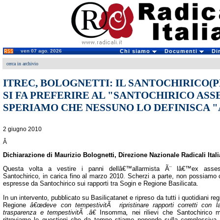
ven 07 ago. 2026
Chi siamo
Documenti
Di
cerca in archivio
ITREC, BOLOGNETTI: IL SANTOCHIRICO(
SI FA PREFERIRE AL "SANTOCHIRICO ASS
SPERIAMO CHE NESSUNO LO DEFINISCA 
2 giugno 2010
Â
Dichiarazione di Maurizio Bolognetti, Direzione Nazionale Radicali Itali
Questa volta a vestire i panni dellâ€™allarmista Ã¨ lâ€™ex asse
Santochirico, in carica fino al marzo 2010. Scherzi a parte, non possiamo 
espresse da Santochirico sui rapporti tra Sogin e Regione Basilicata.
In un intervento, pubblicato su Basilicatanet e ripreso da tutti i quotidiani re
Regione
â€œdeve con tempestivitÃ ripristinare rapporti corretti con l
trasparenza e tempestivitÃ .â€
Insomma
,
nei rilievi che Santochirico
ritroviamo le questioni che da tempo stiamo ponendo sulla complessiva g