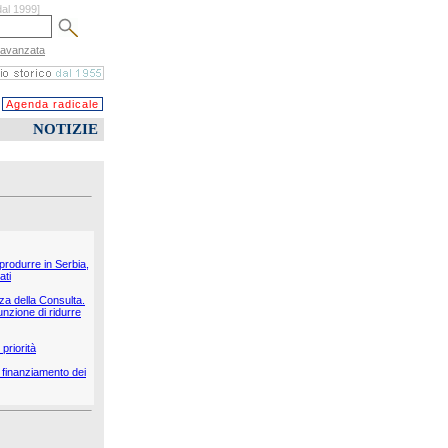
dal 1999]
 avanzata
Agenda radicale
NOTIZIE
 produrre in Serbia,
ati
nza della Consulta.
unzione di ridurre
priorità
il finanziamento dei