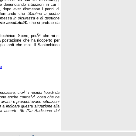
 denunciando situazioni in cui il
o, dopo aver dismesso i panni di
affermando che
â€œfino a poche
 messa in sicurezza e di gestione
io assolutoâ€,
che si protrae da
tochirico. Spero, perÃ², che mi si
 postazione che ha ricoperto per
o tardi che mai. Il Santochirico
o
ucleare, cioÃ¨ i residui liquidi da
sono anche corrosivi, cosa che ne
 avanti e prospettavano situazioni
a a indicare questa situazione alla
 accerti...â€ (Da Audizione del