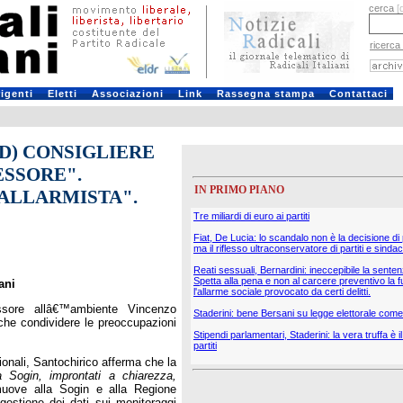
cerca
[
ricerca
rigenti
Eletti
Associazioni
Link
Rassegna stampa
Contattaci
PD) CONSIGLIERE
ESSORE".
IN PRIMO PIANO
"ALLARMISTA".
Tre miliardi di euro ai partiti
Fiat, De Lucia: lo scandalo non è la decisione di
ma il riflesso ultraconservatore di partiti e sindac
Reati sessuali, Bernardini: ineccepibile la sente
Spetta alla pena e non al carcere preventivo la f
ani
l'allarme sociale provocato da certi delitti.
ssore allâ€™ambiente Vincenzo
Staderini: bene Bersani su legge elettorale come 
che condividere le preoccupazioni
Stipendi parlamentari, Staderini: la vera truffa è 
partiti
gionali, Santochirico afferma che la
a Sogin, improntati a chiarezza,
 muove alla Sogin e alla Regione
estione dei dati sui monitoraggi