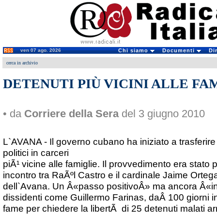
ven 07 ago. 2026
Chi siamo
Documenti
Di
cerca in archivio
DETENUTI PIÙ VICINI ALLE FA
• da
Corriere della Sera
del 3 giugno 2010
L`AVANA - Il governo cubano ha iniziato a trasferire
politici in carceri
piÃ¹ vicine alle famiglie. Il provvedimento era stat
incontro tra RaÃºl Castro e il cardinale Jaime Orteg
dell`Avana. Un Â«passo positivoÂ» ma ancora Â«ins
dissidenti come Guillermo Farinas, daÂ 100 giorni i
fame per chiedere la libertÃ di 25 detenuti malati ar