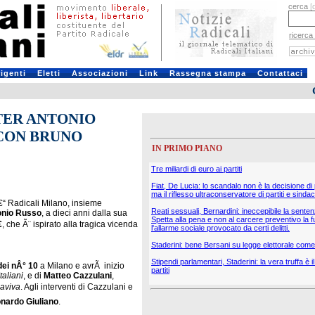
cerca
[
ricerca
rigenti
Eletti
Associazioni
Link
Rassegna stampa
Contattaci
RTER ANTONIO
 CON BRUNO
IN PRIMO PIANO
Tre miliardi di euro ai partiti
Fiat, De Lucia: lo scandalo non è la decisione di
ma il riflesso ultraconservatore di partiti e sindac
€“ Radicali Milano, insieme
Reati sessuali, Bernardini: ineccepibile la sente
tonio Russo
, a dieci anni dalla sua
Spetta alla pena e non al carcere preventivo la f

, che Ã¨ ispirato alla tragica vicenda
l'allarme sociale provocato da certi delitti.
Staderini: bene Bersani su legge elettorale come 
Stipendi parlamentari, Staderini: la vera truffa è 
dei nÂ° 10
a Milano e avrÃ inizio
partiti
taliani
, e di
Matteo Cazzulani
,
aviva
. Agli interventi di Cazzulani e
onardo Giuliano
.