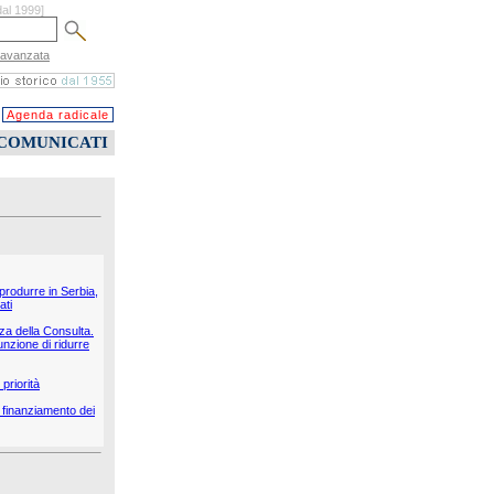
dal 1999]
 avanzata
Agenda radicale
COMUNICATI
 produrre in Serbia,
ati
nza della Consulta.
unzione di ridurre
priorità
il finanziamento dei