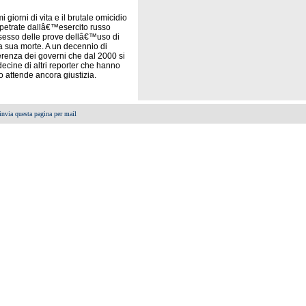
giorni di vita e il brutale omicidio
erpetrate dallâ€™esercito russo
sesso delle prove dellâ€™uso di
a sua morte. A un decennio di
ferenza dei governi che dal 2000 si
cine di altri reporter che hanno
 attende ancora giustizia.
invia questa pagina per mail