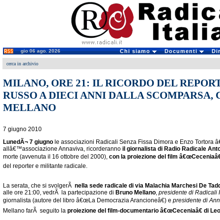
gio 06 ago. 2026
Chi siamo
Documenti
Di
cerca in archivio
MILANO, ORE 21: IL RICORDO DEL REPO
RUSSO A DIECI ANNI DALLA SCOMPARSA,
MELLANO
7 giugno 2010
LunedÃ¬ 7 giugno
le associazioni Radicali Senza Fissa Dimora e Enzo Tortora â
allâ€™associazione Annaviva, ricorderanno
il giornalista di Radio Radicale An
morte (avvenuta il 16 ottobre del 2000),
con la proiezione del film â€œCeceniaâ€
del reporter e militante radicale.
La serata, che si svolgerÃ
nella sede radicale di via Malachia Marchesi De Tad
alle ore 21:00, vedrÃ la partecipazione di
Bruno Mellano
,
presidente di Radicali I
giornalista (autore del libro â€œLa Democrazia Arancioneâ€) e
presidente di Ann
Mellano farÃ seguito la
proiezione del film-documentario â€œCeceniaâ€ di Le