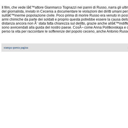
Il film, che vede lâ€™attore Gianmarco Tognazzi nei panni di Russo, narra gli ultimi 
del giornalista, inviato in Cecenia a documentare le violazioni dei diritti umani p
sullâ€™inerme popolazione civile. Poco prima di morire Russo era venuto in pos
armi chimiche da parte dei soldati e proprio questa potrebbe essere la causa dell
distanza ancora non Ã¨ stata fatta chiarezza sul delitto, grazie anche allâ€™indif
sono avvicendati alla guida del nostro paese. CosÃ¬ come Anna Politkovskaja e de
perso la vita per raccontare le sofferenze del popolo ceceno, anche Antonio Russo
stampa questa pagina