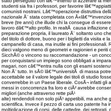
stato perseguito con lâ€™intento di azzerare la merit
studenti sia fra i professori, per favorire lâ€™appiat
comunisti nostrani. Lâ€™operazione distruttiva del
nazionale Ã¨ stata completata con Â«lâ€™invenzio
breve (tre anni) che illude chi la consegue di esser
lavoro dâ€™alto profilo. In realtÃ causa inflazione 
preparazione propria, il laureato Ã¨ soltanto uno che ha
del titolo di dottore, buono per i biglietti da visita e 
campanello di casa, ma inutile ai fini professionali. R
dieci valgono meno di geometri e ragionieri e periti
SicchÃ© o vincono su raccomandazione - un conco
per conquistarsi un impiego sono obbligati a impar
magari, non câ€™entra nulla con gli esami sostenut
Non Ã¨ tutto. In sÃ© lâ€™universitÃ di massa potr
accettabile se il valore legale dei titoli di studio fos
converrebbe in un Paese liberale. CosÃ¬ infatti gli 
messi in concorrenza fra loro e ciÃ² avrebbe consent
migliori (anche attraverso rette piÃ¹
alte) rendendoli non solo piÃ¹ appetibili, ma anche 
scientifica. Invece il pezzo di carta uso patente ha i
moltiplicazione di corsi, delle cattedre, dei rettorati,