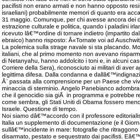
pacifisti non erano armati e non hanno opposto resis
israeliani) probabilmente memori di quanto era accadu
31 maggio. Comunque, per chi avesse ancora dei du
estrazione culturale e politica, quando i paladini ir
ricevuto lâ€™ordine di tornare indietro (impartito da
ebraico) hanno risposto: Â«Tornate voi ad Auschwit
La polemica sulla strage navale si sta placando. Mol
italiani, che al primo momento non avevano risparmi
di Netanyahu, hanno addolcito i toni e, in alcuni cas
Corriere della Sera), riconosciuto ai militari di aver 
legittima difesa. Dalla condanna e dallâ€™indignazio
Ã¨ passata alla comprensione per un Paese che vive
minaccia di sterminio. Angelo Panebianco adombra 
che il genocidio sia giÃ in programma e potrebbe re
come sembra, gli Stati Uniti di Obama fossero meno 
Israele. Questione di tempo.
Noi siamo dâ€™accordo con il professore editorialist
Italia un supplemento di documentazione (e il Giorn
sullâ€™incidente in mare: fotografie che ritraggono 
disarmato, pestato e sequestrato dai pacifisti. Eâ€