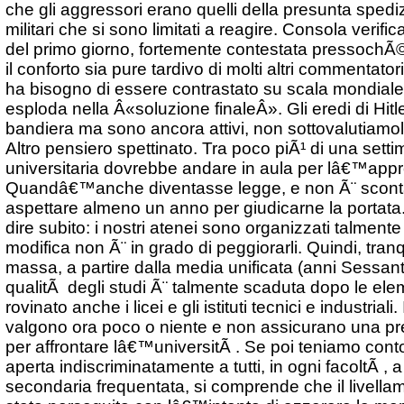
che gli aggressori erano quelli della presunta spedi
militari che si sono limitati a reagire. Consola verific
del primo giorno, fortemente contestata pressochÃ©
il conforto sia pure tardivo di molti altri commentat
ha bisogno di essere contrastato su scala mondiale
esploda nella Â«soluzione finaleÂ». Gli eredi di Hi
bandiera ma sono ancora attivi, non sottovalutiamol
Altro pensiero spettinato. Tra poco piÃ¹ di una setti
universitaria dovrebbe andare in aula per lâ€™app
Quandâ€™anche diventasse legge, e non Ã¨ scont
aspettare almeno un anno per giudicarne la portata
dire subito: i nostri atenei sono organizzati talment
modifica non Ã¨ in grado di peggiorarli. Quindi, tranq
massa, a partire dalla media unificata (anni Sessanta
qualitÃ degli studi Ã¨ talmente scaduta dopo le el
rovinato anche i licei e gli istituti tecnici e industriali
valgono ora poco o niente e non assicurano una pre
per affrontare lâ€™universitÃ . Se poi teniamo cont
aperta indiscriminatamente a tutti, in ogni facoltÃ , a
secondaria frequentata, si comprende che il livella