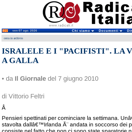
ven 07 ago. 2026
Chi siamo
Documenti
Di
cerca in archivio
ISRALELE E I "PACIFISTI". LA
A GALLA
• da
Il Giornale
del 7 giugno 2010
di Vittorio Feltri
Â
Pensieri spettinati per cominciare la settimana. Unâ
stavolta dallâ€™Irlanda Ã¨ andata in soccorso dei p
consiste nel fatto che non ci sono state sparatorie n