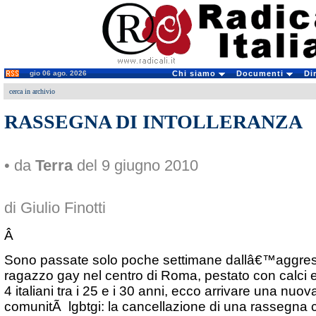
gio 06 ago. 2026
Chi siamo
Documenti
Di
cerca in archivio
RASSEGNA DI INTOLLERANZA
• da
Terra
del 9 giugno 2010
di Giulio Finotti
Â
Sono passate solo poche settimane dallâ€™aggres
ragazzo gay nel centro di Roma, pestato con calci 
4 italiani tra i 25 e i 30 anni, ecco arrivare una nuo
comunitÃ lgbtgi: la cancellazione di una rassegna 