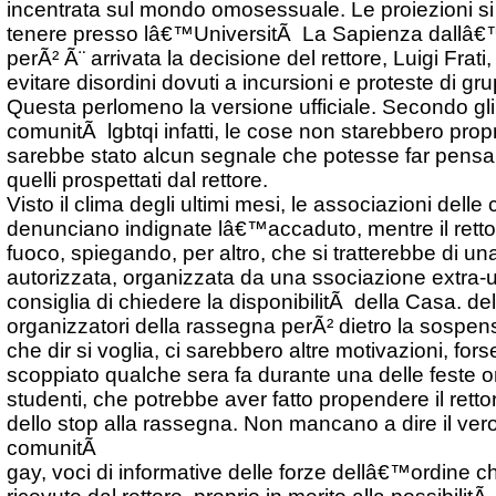
incentrata sul mondo omosessuale. Le proiezioni s
tenere presso lâ€™UniversitÃ La Sapienza dallâ€™
perÃ² Ã¨ arrivata la decisione del rettore, Luigi Frati,
evitare disordini dovuti a incursioni e proteste di gr
Questa perlomeno la versione ufficiale. Secondo gli
comunitÃ lgbtqi infatti, le cose non starebbero prop
sarebbe stato alcun segnale che potesse far pensa
quelli prospettati dal rettore.
Visto il clima degli ultimi mesi, le associazioni del
denunciano indignate lâ€™accaduto, mentre il retto
fuoco, spiegando, per altro, che si tratterebbe di u
autorizzata, organizzata da una ssociazione extra-un
consiglia di chiedere la disponibilitÃ della Casa. d
organizzatori della rassegna perÃ² dietro la sospe
che dir si voglia, ci sarebbero altre motivazioni, forse 
scoppiato qualche sera fa durante una delle feste o
studenti, che potrebbe aver fatto propendere il retto
dello stop alla rassegna. Non mancano a dire il ver
comunitÃ
gay, voci di informative delle forze dellâ€™ordine 
ricevute dal rettore, proprio in merito alla possibilitÃ