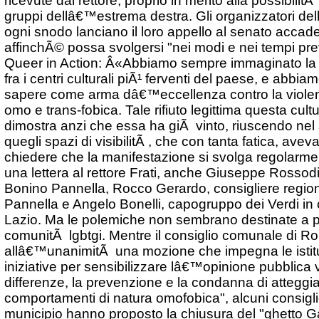
gruppi dellâ€™estrema destra. Gli organizzatori de
ogni snodo lanciano il loro appello al senato accadem
affinchÃ© possa svolgersi "nei modi e nei tempi pre
Queer in Action: Â«Abbiamo sempre immaginato l
fra i centri culturali piÃ¹ ferventi del paese, e abbia
sapere come arma dâ€™eccellenza contro la violen
omo e trans-fobica. Tale rifiuto legittima questa cult
dimostra anzi che essa ha giÃ vinto, riuscendo nel s
quegli spazi di visibilitÃ , che con tanta fatica, av
chiedere che la manifestazione si svolga regolarmen
una lettera al rettore Frati, anche Giuseppe Rossod
Bonino Pannella, Rocco Gerardo, consigliere regio
Pannella e Angelo Bonelli, capogruppo dei Verdi in 
Lazio. Ma le polemiche non sembrano destinate a pl
comunitÃ lgbtgi. Mentre il consiglio comunale di Rom
allâ€™unanimitÃ una mozione che impegna le istitu
iniziative per sensibilizzare lâ€™opinione pubblica v
differenze, la prevenzione e la condanna di atteggi
comportamenti di natura omofobica", alcuni consiglier
municipio hanno proposto la chiusura del "ghetto Ga