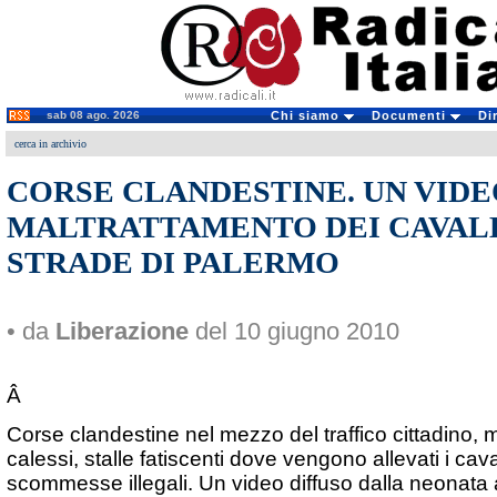
sab 08 ago. 2026
Chi siamo
Documenti
Di
cerca in archivio
CORSE CLANDESTINE. UN VIDE
MALTRATTAMENTO DEI CAVAL
STRADE DI PALERMO
• da
Liberazione
del 10 giugno 2010
Â
Corse clandestine nel mezzo del traffico cittadino,
calessi, stalle fatiscenti dove vengono allevati i caval
scommesse illegali. Un video diffuso dalla neonata