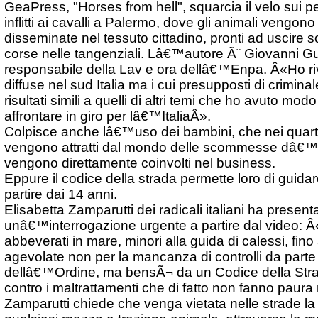
GeaPress, "Horses from hell", squarcia il velo sui p
inflitti ai cavalli a Palermo, dove gli animali vengon
disseminate nel tessuto cittadino, pronti ad uscire s
corse nelle tangenziali. Lâ€™autore Ã¨ Giovanni G
responsabile della Lav e ora dellâ€™Enpa. Â«Ho riv
diffuse nel sud Italia ma i cui presupposti di crimin
risultati simili a quelli di altri temi che ho avuto modo
affrontare in giro per lâ€™ItaliaÂ».
Colpisce anche lâ€™uso dei bambini, che nei quarti
vengono attratti dal mondo delle scommesse dâ€™az
vengono direttamente coinvolti nel business.
Eppure il codice della strada permette loro di guidar
partire dai 14 anni.
Elisabetta Zamparutti dei radicali italiani ha present
unâ€™interrogazione urgente a partire dal video: Â«
abbeverati in mare, minori alla guida di calessi, fino 
agevolate non per la mancanza di controlli da parte
dellâ€™Ordine, ma bensÃ¬ da un Codice della Stra
contro i maltrattamenti che di fatto non fanno paur
Zamparutti chiede che venga vietata nelle strade la 