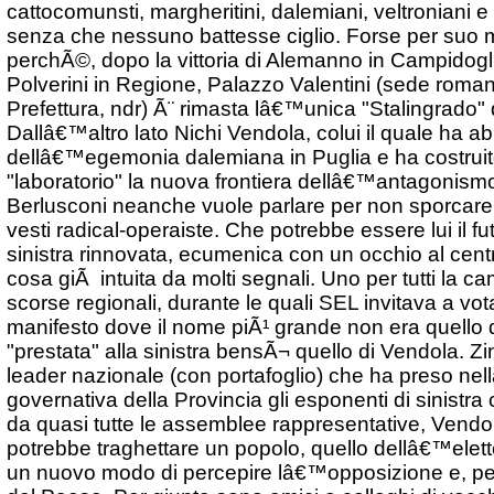
cattocomunsti, margheritini, dalemiani, veltroniani e
senza che nessuno battesse ciglio. Forse per suo m
perchÃ©, dopo la vittoria di Alemanno in Campidogl
Polverini in Regione, Palazzo Valentini (sede roman
Prefettura, ndr) Ã¨ rimasta lâ€™unica "Stalingrado" 
Dallâ€™altro lato Nichi Vendola, colui il quale ha abb
dellâ€™egemonia dalemiana in Puglia e ha costruito
"laboratorio" la nuova frontiera dellâ€™antagonismo
Berlusconi neanche vuole parlare per non sporcare
vesti radical-operaiste. Che potrebbe essere lui il fu
sinistra rinnovata, ecumenica con un occhio al cent
cosa giÃ intuita da molti segnali. Uno per tutti la c
scorse regionali, durante le quali SEL invitava a vo
manifesto dove il nome piÃ¹ grande non era quello d
"prestata" alla sinistra bensÃ¬ quello di Vendola. Z
leader nazionale (con portafoglio) che ha preso ne
governativa della Provincia gli esponenti di sinistra 
da quasi tutte le assemblee rappresentative, Vend
potrebbe traghettare un popolo, quello dellâ€™eletto
un nuovo modo di percepire lâ€™opposizione e, pe