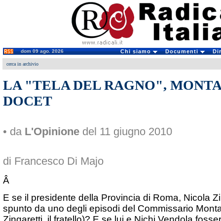
dom 09 ago. 2026
Chi siamo
Documenti
Di
cerca in archivio
LA "TELA DEL RAGNO", MONT
DOCET
• da
L'Opinione
del 11 giugno 2010
di Francesco Di Majo
Â
E se il presidente della Provincia di Roma, Nicola Z
spunto da uno degli episodi del Commissario Monta
Zingaretti, il fratello)? E se lui e Nichi Vendola fosse