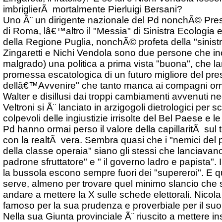
imbriglierÃ mortalmente Pierluigi Bersani?
Uno Ã¨ un dirigente nazionale del Pd nonchÃ© Pres
di Roma, lâ€™altro il "Messia" di Sinistra Ecologia 
della Regione Puglia, nonchÃ© profeta della "sinistr
Zingaretti e Nichi Vendola sono due persone che in
malgrado) una politica a prima vista "buona", che la
promessa escatologica di un futuro migliore del pre
dellâ€™Avvenire" che tanto manca ai compagni orma
Walter e disillusi dai troppi cambiamenti avvenuti negl
Veltroni si Ã¨ lanciato in arzigogoli dietrologici per sco
colpevoli delle ingiustizie irrisolte del Bel Paese e 
Pd hanno ormai perso il valore della capillaritÃ sul t
con la realtÃ vera. Sembra quasi che i "nemici del p
della classe operaia" siano gli stessi che lanciavano
padrone sfruttatore" e " il governo ladro e papista". 
la bussola escono sempre fuori dei "supereroi". E qu
serve, almeno per trovare quel minimo slancio che 
andare a mettere la X sulle schede elettorali. Nicol
famoso per la sua prudenza e proverbiale per il su
Nella sua Giunta provinciale Ã¨ riuscito a mettere ins