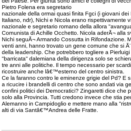
del Paese. Per giunta sono amici e colleghi di vecch
Pietro Folena era segretario
nazionale della ormai quasi finita Fgci (i giovani de
Italiano, ndr), Nichi e Nicola erano rispettivamente v
nazionale e segretario romano della allora "avanguar
Comunista di Achille Occhetto. Nicola aderÃ¬ alla s
Nichi seguÃ¬ Armando Cossutta in Rifondazione. Ma
venti anni, hanno trovato un gene comune che si Ã¨ 
della leadership. Che potrebbero togliere a Pierluigi
"barricata" dalemiana della dirigenza solo se schie
tre anni alle politiche. Il tempo necessario per scar
ricostruire anche lâ€™esterno del centro sinistra.
Ce la faranno contro le eminenze grigie del Pd? E so
a ricucire i brandelli di centro che sono andati via 
confini politici dei Democratici? Zingaretti dice che 
solo alla Provincia. Tutti credono invece che stia p
Alemanno in Campidoglio e mettere mano alla "ristru
alti di via Santâ€™Andrea delle Fratte.