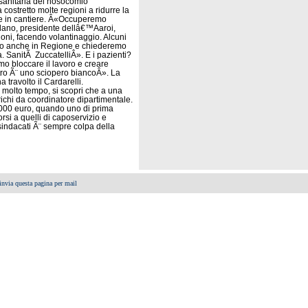
 sanitaria del nosocomio
ostretto molte regioni a ridurre la
sse in cantiere. Â«Occuperemo
lano, presidente dellâ€™Aaroi,
ioni, facendo volantinaggio. Alcuni
emo anche in Regione e chiederemo
. SanitÃ ZuccatelliÂ». E i pazienti?
 bloccare il lavoro e creare
stro Ã¨ uno sciopero biancoÂ». La
travolto il Cardarelli.
 molto tempo, si scopri che a una
richi da coordinatore dipartimentale.
4.000 euro, quando uno di prima
si a quelli di caposervizio e
 sindacati Ã¨ sempre colpa della
invia questa pagina per mail