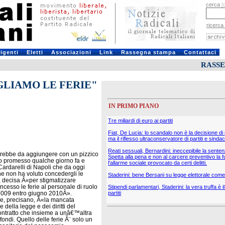
cerca
[
ricerca
rigenti
Eletti
Associazioni
Link
Rassegna stampa
Contattaci
RASS
GLIAMO LE FERIE"
IN PRIMO PIANO
Tre miliardi di euro ai partiti
Fiat, De Lucia: lo scandalo non è la decisione di
ma il riflesso ultraconservatore di partiti e sindac
Reati sessuali, Bernardini: ineccepibile la sente
verrebbe da aggiungere con un pizzico
Spetta alla pena e non al carcere preventivo la f
no promesso qualche giorno fa e
l'allarme sociale provocato da certi delitti.
Cardarelli di Napoli che da oggi
he non ha voluto concedergli le
Staderini: bene Bersani su legge elettorale come 
 decisa Â«per stigmatizzare
cesso le ferie al personale di ruolo
Stipendi parlamentari, Staderini: la vera truffa è 
o 2009 entro giugno 2010Â».
partiti
 che, precisano, Â«la mancata
della legge e dei diritti del
contratto che insieme a unâ€™altra
fondi. Quello delle ferie Ã¨ solo un