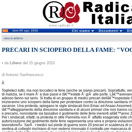
dom 09 ago. 2026
Chi siamo
Documenti
Di
cerca in archivio
PRECARI IN SCIOPERO DELLA FAME: "VO
• da
Libero
del 15 giugno 2010
di Antonio Sanfrancesco
Â
Toglieteci tutto, ma non toccateci le ferie (anche se siamo precari). Soprattutto, 
di malizia, se il mare Ã¨ a due passi e lâ€™estate Ã¨ giÃ alle porte. Lâ€™aveva
adesso fanno sul serio. Si tratta di un gruppo di medici precari dellâ€™ospedale 
inizieranno uno sciopero della fame per protestare contro la direzione sanitaria c
vacanze. Una protesta, spiegano le sigle sindacali Aroi-Emac ed Anaao Assomed,
lâ€™atteggiamento della direzione sanitaria e di alcuni primari che non hanno con
e precario, nonostante sia tassativo il godimento delle ferie inerenti allâ€™ann
Per i sindacati, infatti, la protesta in stile Pannella non Ã¨ affatto esagerata visto
autorizzazione del godimento delle ferie rappresenta una vera e propria violazione 
lavoratoreÂ». SarÃ . I medici sul piede di guerra sono 20 precari in scadenza di 
ventina di colleghi rischiano di non vedersi rinnovato il contratto per mancanza di 