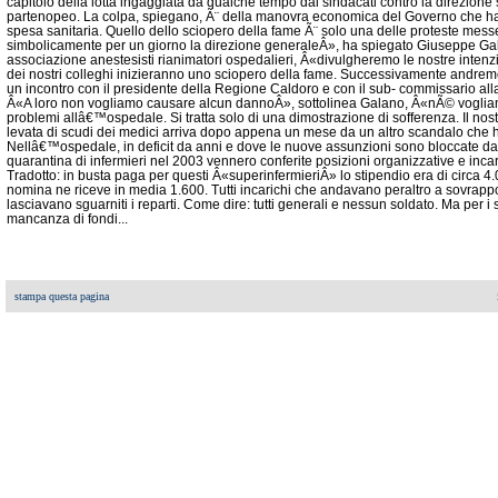
capitolo della lotta ingaggiata da qualche tempo dai sindacati contro la direzione
partenopeo. La colpa, spiegano, Ã¨ della manovra economica del Governo che ha c
spesa sanitaria. Quello dello sciopero della fame Ã¨ solo una delle proteste me
simbolicamente per un giorno la direzione generaleÂ», ha spiegato Giuseppe Ga
associazione anestesisti rianimatori ospedalieri, Â«divulgheremo le nostre intenz
dei nostri colleghi inizieranno uno sciopero della fame. Successivamente andr
un incontro con il presidente della Regione Caldoro e con il sub- commissario alla
Â«A loro non vogliamo causare alcun dannoÂ», sottolinea Galano, Â«nÃ© vogliamo
problemi allâ€™ospedale. Si tratta solo di una dimostrazione di sofferenza. Il no
levata di scudi dei medici arriva dopo appena un mese da un altro scandalo che ha 
Nellâ€™ospedale, in deficit da anni e dove le nuove assunzioni sono bloccate da
quarantina di infermieri nel 2003 vennero conferite posizioni organizzative e inca
Tradotto: in busta paga per questi Â«superinfermieriÂ» lo stipendio era di circa 
nomina ne riceve in media 1.600. Tutti incarichi che andavano peraltro a sovrappor
lasciavano sguarniti i reparti. Come dire: tutti generali e nessun soldato. Ma per i
mancanza di fondi...
stampa questa pagina