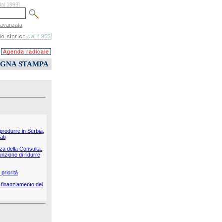
dal 1999]
 avanzata
Agenda radicale
EGNA STAMPA
 produrre in Serbia,
ati
nza della Consulta.
unzione di ridurre
priorità
il finanziamento dei