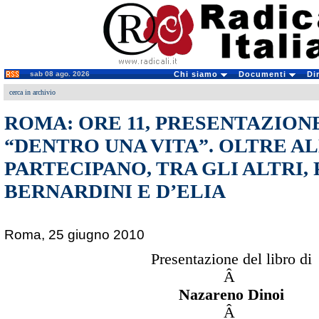
sab 08 ago. 2026
Chi siamo
Documenti
Di
cerca in archivio
ROMA: ORE 11, PRESENTAZION
“DENTRO UNA VITA”. OLTRE A
PARTECIPANO, TRA GLI ALTRI,
BERNARDINI E D’ELIA
Roma, 25 giugno 2010
Presentazione del libro di
Â
Nazareno Dinoi
Â