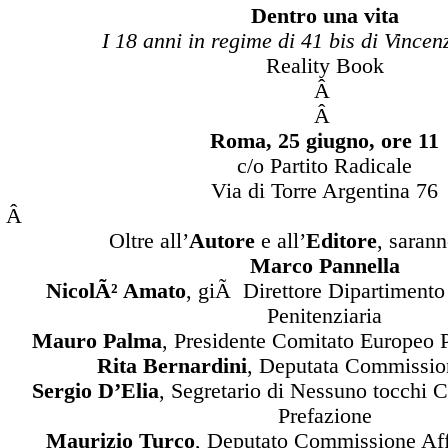
Dentro una vita
I 18 anni in regime di 41 bis di Vincen
Reality Book
Â
Â
Roma, 25 giugno, ore 11
c/o Partito Radicale
Via di Torre Argentina 76
Â
Oltre all’
Autore
e all’
Editore
, sarann
Marco Pannella
NicolÃ² Amato
, giÃ Direttore Dipartiment
Penitenziaria
Mauro Palma
, Presidente Comitato Europeo 
Rita Bernardini
, Deputata Commission
Sergio D’Elia
, Segretario di Nessuno tocchi C
Prefazione
Maurizio Turco
, Deputato Commissione Affa