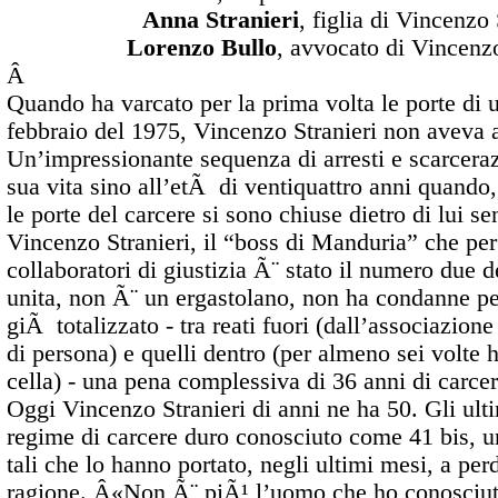
Anna Stranieri
, figlia di Vincenzo 
Lorenzo Bullo
, avvocato di Vincenzo
Â
Quando ha varcato per la prima volta le porte di u
febbraio del 1975, Vincenzo Stranieri non aveva 
Un’impressionante sequenza di arresti e scarceraz
sua vita sino all’etÃ di ventiquattro anni quando
le porte del carcere si sono chiuse dietro di lui se
Vincenzo Stranieri, il “boss di Manduria” che per
collaboratori di giustizia Ã¨ stato il numero due 
unita, non Ã¨ un ergastolano, non ha condanne pe
giÃ totalizzato - tra reati fuori (dall’associazion
di persona) e quelli dentro (per almeno sei volte h
cella) - una pena complessiva di 36 anni di carcer
Oggi Vincenzo Stranieri di anni ne ha 50. Gli ultim
regime di carcere duro conosciuto come 41 bis, 
tali che lo hanno portato, negli ultimi mesi, a per
ragione. Â«Non Ã¨ piÃ¹ l’uomo che ho conosciuto 