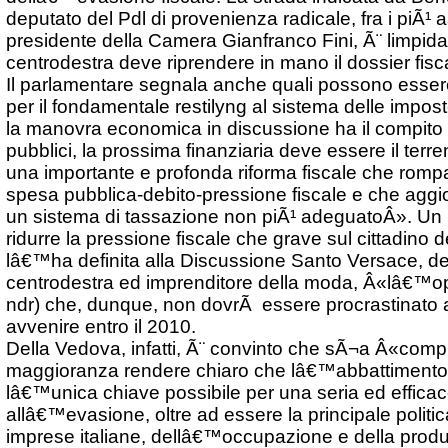
deputato del Pdl di provenienza radicale, fra i piÃ¹ as
presidente della Camera Gianfranco Fini, Ã¨ limpida
centrodestra deve riprendere in mano il dossier fisc
Il parlamentare segnala anche quali possono essere
per il fondamentale restilyng al sistema delle impos
la manovra economica in discussione ha il compito d
pubblici, la prossima finanziaria deve essere il terr
una importante e profonda riforma fiscale che rompa 
spesa pubblica-debito-pressione fiscale e che aggio
un sistema di tassazione non piÃ¹ adeguatoÂ». Un 
ridurre la pressione fiscale che grave sul cittadino 
lâ€™ha definita alla Discussione Santo Versace, de
centrodestra ed imprenditore della moda, Â«lâ€™op
ndr) che, dunque, non dovrÃ essere procrastinato
avvenire entro il 2010.
Della Vedova, infatti, Ã¨ convinto che sÃ¬a Â«compi
maggioranza rendere chiaro che lâ€™abbattimento d
lâ€™unica chiave possibile per una seria ed efficace
allâ€™evasione, oltre ad essere la principale politica
imprese italiane, dellâ€™occupazione e della produt