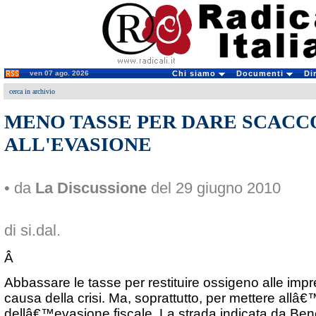
ven 07 ago. 2026
Chi siamo
Documenti
Di
cerca in archivio
MENO TASSE PER DARE SCACC
ALL'EVASIONE
• da
La Discussione
del 29 giugno 2010
di si.dal.
Â
Abbassare le tasse per restituire ossigeno alle impre
causa della crisi. Ma, soprattutto, per mettere all
dellâ€™evasione fiscale. La strada indicata da Be