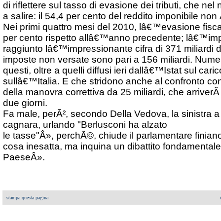
di riflettere sul tasso di evasione dei tributi, che n
a salire: il 54,4 per cento del reddito imponibile non 
Nei primi quattro mesi del 2010, lâ€™evasione fiscale
per cento rispetto allâ€™anno precedente; lâ€™im
raggiunto lâ€™impressionante cifra di 371 miliardi d
imposte non versate sono pari a 156 miliardi. Nume
questi, oltre a quelli diffusi ieri dallâ€™Istat sul car
sullâ€™Italia. E che stridono anche al confronto 
della manovra correttiva da 25 miliardi, che arriverÃ
due giorni.
Fa male, perÃ², secondo Della Vedova, la sinistra a 
cagnara, urlando "Berlusconi ha alzato
le tasse"Â», perchÃ©, chiude il parlamentare finia
cosa inesatta, ma inquina un dibattito fondamentale p
PaeseÂ».
stampa questa pagina