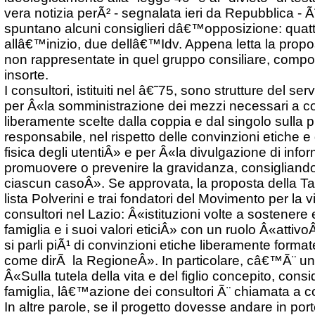
vera notizia perÃ² - segnalata ieri da Repubblica - Ã¨ 
spuntano alcuni consiglieri dâ€™opposizione: quatt
allâ€™inizio, due dellâ€™Idv. Appena letta la propo
non rappresentate in quel gruppo consiliare, comp
insorte.
I consultori, istituiti nel â€˜75, sono strutture del ser
per Â«la somministrazione dei mezzi necessari a co
liberamente scelte dalla coppia e dal singolo sulla 
responsabile, nel rispetto delle convinzioni etiche e
fisica degli utentiÂ» e per Â«la divulgazione di info
promuovere o prevenire la gravidanza, consigliando 
ciascun casoÂ». Se approvata, la proposta della Tar
lista Polverini e trai fondatori del Movimento per la vi
consultori nel Lazio: Â«istituzioni volte a sostener
famiglia e i suoi valori eticiÂ» con un ruolo Â«atti
si parli piÃ¹ di convinzioni etiche liberamente formate
come dirÃ la RegioneÂ». In particolare, câ€™Ã¨ un 
Â«Sulla tutela della vita e del figlio concepito, con
famiglia, lâ€™azione dei consultori Ã¨ chiamata a 
In altre parole, se il progetto dovesse andare in por