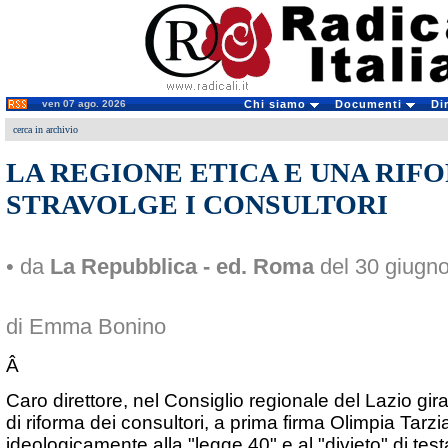
ven 07 ago. 2026
Chi siamo
Documenti
Di
cerca in archivio
LA REGIONE ETICA E UNA RIF
STRAVOLGE I CONSULTORI
• da
La Repubblica - ed. Roma
del 30 giugn
di Emma Bonino
Â
Caro direttore, nel Consiglio regionale del Lazio gi
di riforma dei consultori, a prima firma Olimpia Tarzi
ideologicamente alla "legge 40" e al "divieto" di tes