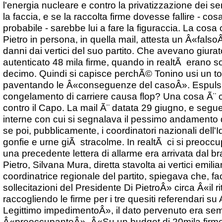
l'energia nucleare e contro la privatizzazione dei ser
la faccia, e se la raccolta firme dovesse fallire - co
probabile - sarebbe lui a fare la figuraccia. La cosa
Pietro in persona, in quella mail, attesta un Â«falso
danni dai vertici del suo partito. Che avevano giura
autenticato 48 mila firme, quando in realtÃ erano s
decimo. Quindi si capisce perchÃ© Tonino usi un t
paventando le Â«conseguenze del casoÂ». Espulsion
congelamento di carriere causa flop? Una cosa Ã¨ ce
contro il Capo. La mail Ã¨ datata 29 giugno, e segu
interne con cui si segnalava il pessimo andamento 
se poi, pubblicamente, i coordinatori nazionali dell
gonfie e urne giÃ stracolme. In realtÃ ci si preocc
una precedente lettera di allarme era arrivata dal br
Pietro, Silvana Mura, diretta stavolta ai vertici emilia
coordinatrice regionale del partito, spiegava che, f
sollecitazioni del Presidente Di PietroÂ» circa Â«il r
raccogliendo le firme per i tre quesiti referendari s
Legittimo impedimentoÂ», il dato pervenuto era se
Â«preoccupanteÂ». Â«Su un budget di 20mila firme 