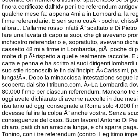
finora certificate dall'Idv per i tre referendum antigov
qualche mese fa: appena 4mila in Lombardia, la re
firme referendarie. E seri sono cosÃ¬ poche, chissÃ 
allora... L'allarme rosso infatti Ã¨ scattato e Di Pietr
fare una lavata di capo ai suoi, che gli avevano pro
inchiostro referendario e, soprattutto, avevano dich
cassetto 48 mila firme in Lombardia, giÃ poche di
molte di piÃ¹ rispetto a quelle realmente raccolte. E
carta e penna e ha scritto ai suoi dirigenti lombardi 
suo stile riconoscibile fin dall'incipit: Â«Carissimi, pat
lunga!Â». Dopo la minacciosa intestazione segue la s
scoperta dal sito Iltribuno.com. Â«La Lombardia do
80.000 firme per ciascun referendum. Mancano tre 
oggi avete dichiarato di averne raccolte in due mesi
risultano ad oggi consegnate a Roma solo 4.000 fir
dovesse fallire la colpa Ã¨ anche vostra. Senza scus
conseguenze del caso. Buon lavoro! Antonio Di Pie
chiaro, patti chiari amicizia lunga, e chi sgarra pa
Tonino, con i tre referendum (contro il legittimo imp