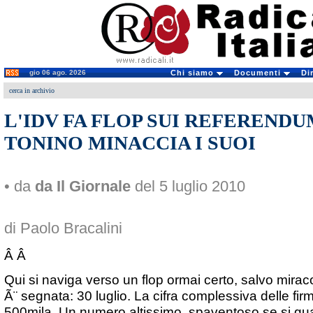
gio 06 ago. 2026
Chi siamo
Documenti
Di
cerca in archivio
L'IDV FA FLOP SUI REFERENDU
TONINO MINACCIA I SUOI
• da
da Il Giornale
del 5 luglio 2010
di Paolo Bracalini
Â Â
Qui si naviga verso un flop ormai certo, salvo mirac
Ã¨ segnata: 30 luglio. La cifra complessiva delle fir
500mila. Un numero altissimo, spaventoso se si guar