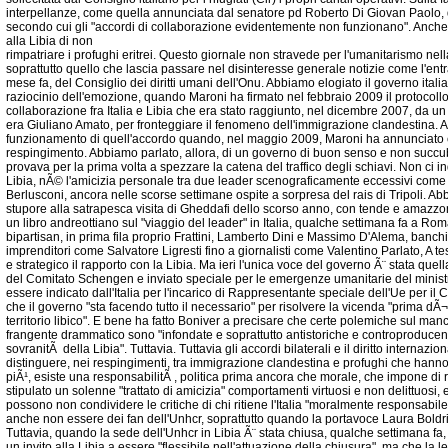
interpellanze, come quella annunciata dal senatore pd Roberto Di Giovan Paolo, 
secondo cui gli "accordi di collaborazione evidentemente non funzionano". Anche
alla Libia di non
rimpatriare i profughi eritrei. Questo giornale non stravede per l'umanitarismo nell
soprattutto quello che lascia passare nel disinteresse generale notizie come l'entra
mese fa, del Consiglio dei diritti umani dell'Onu. Abbiamo elogiato il governo itali
raziocinio dell'emozione, quando Maroni ha firmato nel febbraio 2009 il protocollo
collaborazione fra Italia e Libia che era stato raggiunto, nel dicembre 2007, da un 
era Giuliano Amato, per fronteggiare il fenomeno dell'immigrazione clandestina. 
funzionamento di quell'accordo quando, nel maggio 2009, Maroni ha annunciato co
respingimento. Abbiamo parlato, allora, di un governo di buon senso e non succub
provava per la prima volta a spezzare la catena del traffico degli schiavi. Non ci ind
Libia, nÃ© l'amicizia personale tra due leader scenograficamente eccessivi co
Berlusconi, ancora nelle scorse settimane ospite a sorpresa del rais di Tripoli. Abb
stupore alla satrapesca visita di Gheddafi dello scorso anno, con tende e amazzon
un libro andreottiano sul "viaggio del leader" in Italia, qualche settimana fa a Rom
bipartisan, in prima fila proprio Frattini, Lamberto Dini e Massimo D'Alema, ban
imprenditori come Salvatore Ligresti fino a giornalisti come Valentino Parlato, A 
e strategico il rapporto con la Libia. Ma ieri l'unica voce del governo Ã¨ stata quel
del Comitato Schengen e inviato speciale per le emergenze umanitarie del ministr
essere indicato dall'Italia per l'incarico di Rappresentante speciale dell'Ue per il
che il governo "sta facendo tutto il necessario" per risolvere la vicenda "prima dÃ¬ t
territorio libico". E bene ha fatto Boniver a precisare che certe polemiche sul manca
frangente drammatico sono "infondate e soprattutto antistoriche e controproducen
sovranitÃ della Libia". Tuttavia. Tuttavia gli accordi bilaterali e il diritto interna
distinguere, nei respingimenti, tra immigrazione clandestina e profughi che hanno n
piÃ¹, esiste una responsabilitÃ , politica prima ancora che morale, che impone di r
stipulato un solenne "trattato di amicizia" comportamenti virtuosi e non delittuosi, e i
possono non condividere le critiche di chi ritiene l'Italia "moralmente responsabile
anche non essere dei fan dell'Unhcr, soprattutto quando la portavoce Laura Boldr
Tuttavia, quando la sede dell'Unhcr in Libia Ã¨ stata chiusa, qualche settimana fa, d
un invito alla Libia a essere "flessibile nell'attuazione della chiusura", ma che la l