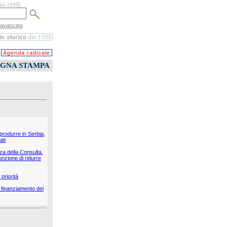
dal 1999]
 avanzata
Agenda radicale
EGNA STAMPA
 produrre in Serbia,
ati
nza della Consulta.
unzione di ridurre
priorità
il finanziamento dei