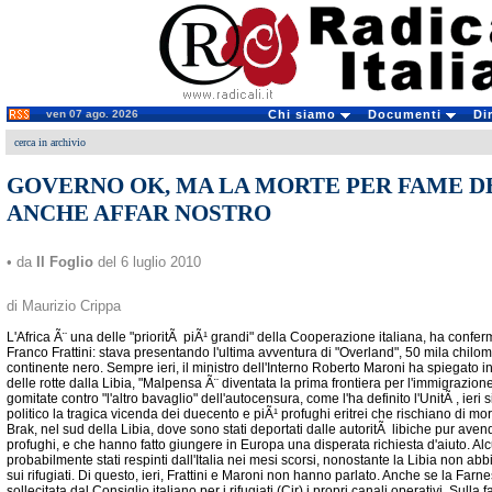
ven 07 ago. 2026
Chi siamo
Documenti
Di
cerca in archivio
GOVERNO OK, MA LA MORTE PER FAME D
ANCHE AFFAR NOSTRO
• da
Il Foglio
del 6 luglio 2010
di Maurizio Crippa
L'Africa Ã¨ una delle "prioritÃ piÃ¹ grandi" della Cooperazione italiana, ha confermat
Franco Frattini: stava presentando l'ultima avventura di "Overland", 50 mila chilometr
continente nero. Sempre ieri, il ministro dell'Interno Roberto Maroni ha spiegato
delle rotte dalla Libia, "Malpensa Ã¨ diventata la prima frontiera per l'immigrazio
gomitate contro "l'altro bavaglio" dell'autocensura, come l'ha definito l'UnitÃ , ieri
politico la tragica vicenda dei duecento e piÃ¹ profughi eritrei che rischiano di mor
Brak, nel sud della Libia, dove sono stati deportati dalle autoritÃ libiche pur avendo
profughi, e che hanno fatto giungere in Europa una disperata richiesta d'aiuto. Alc
probabilmente stati respinti dall'Italia nei mesi scorsi, nonostante la Libia non a
sui rifugiati. Di questo, ieri, Frattini e Maroni non hanno parlato. Anche se la Farne
sollecitata dal Consiglio italiano per i rifugiati (Cir) i propri canali operativi. Sull