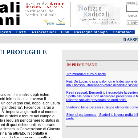
cerca
[
ricerca
rigenti
Eletti
Associazioni
Link
Rassegna stampa
Contattaci
RASS
EI PROFUGHI È
IN PRIMO PIANO
Tre miliardi di euro ai partiti
Fiat, De Lucia: lo scandalo non è la decisione di
ma il riflesso ultraconservatore di partiti e sindac
Reati sessuali, Bernardini: ineccepibile la sente
o ieri il ministro degli Esteri,
Spetta alla pena e non al carcere preventivo la f
i tele-solidali attraverso il
l'allarme sociale provocato da certi delitti.
 in un convegno che, dopo la chiusura
ne clandestina". Facendosi largo a
Staderini: bene Bersani su legge elettorale come 
 si Ã¨ imposta ai giornali e al mondo
Stipendi parlamentari, Staderini: la vera truffa è 
ire di stenti e torture nel campo di
partiti
 i requisiti per ottenere lo status di
uni di quei richiedenti asilo erano
bbia firmato la Convenzione di Ginevra
sina ha attivato, in contatto e
a faccenda fioccano ora appelli e