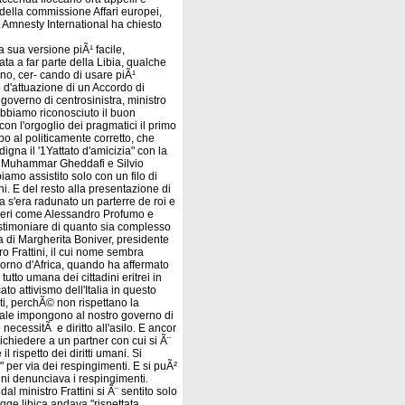
della commissione Affari europei,
 Amnesty International ha chiesto
a sua versione piÃ¹ facile,
ta a far parte della Libia, qualche
ano, cer- cando di usare piÃ¹
 d'attuazione di un Accordo di
governo di centrosinistra, ministro
Abbiamo riconosciuto il buon
n l'orgoglio dei pragmatici il primo
o al politicamente corretto, che
igna il '1Yattato d'amicizia" con la
me Muhammar Gheddafi e Silvio
iamo assistito solo con un filo di
i. E del resto alla presentazione di
a s'era radunato un parterre de roi e
chieri come Alessandro Profumo e
testimoniare di quanto sia complesso
la di Margherita Boniver, presidente
o Frattini, il cui nome sembra
 Corno d'Africa, quando ha affermato
utto umana dei cittadini eritrei in
to attivismo dell'Italia in questo
ti, perchÃ© non rispettano la
zionale impongono al nostro governo di
ecessitÃ e diritto all'asilo. E ancor
ichiedere a un partner con cui si Ã¨
l rispetto dei diritti umani. Si
" per via dei respingimenti. E si puÃ²
ini denunciava i respingimenti.
al ministro Frattini si Ã¨ sentito solo
egge libica andava "rispettata