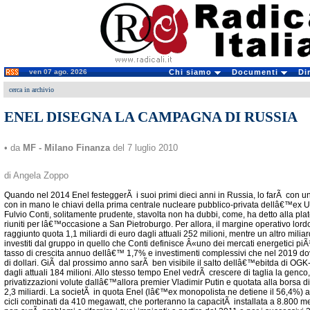
ven 07 ago. 2026
Chi siamo
Documenti
Di
cerca in archivio
ENEL DISEGNA LA CAMPAGNA DI RUSSIA
• da
MF - Milano Finanza
del 7 luglio 2010
di Angela Zoppo
Quando nel 2014 Enel festeggerÃ i suoi primi dieci anni in Russia, lo farÃ con u
con in mano le chiavi della prima centrale nucleare pubblico-privata dellâ€™ex
Fulvio Conti, solitamente prudente, stavolta non ha dubbi, come, ha detto alla platea
riuniti per lâ€™occasione a San Pietroburgo. Per allora, il margine operativo lordo
raggiunto quota 1,1 miliardi di euro dagli attuali 252 milioni, mentre un altro mili
investiti dal gruppo in quello che Conti definisce Â«uno dei mercati energetici p
tasso di crescita annuo dellâ€™ 1,7% e investimenti complessivi che nel 2019 d
di dollari. GiÃ dal prossimo anno sarÃ ben visibile il salto dellâ€™ebitda di OGK
dagli attuali 184 milioni. Allo stesso tempo Enel vedrÃ crescere di taglia la genc
privatizzazioni volute dallâ€™allora premier Vladimir Putin e quotata alla borsa 
2,3 miliardi. La societÃ in quota Enel (lâ€™ex monopolista ne detiene il 56,4%) a
cicli combinati da 410 megawatt, che porteranno la capacitÃ installata a 8.800 m