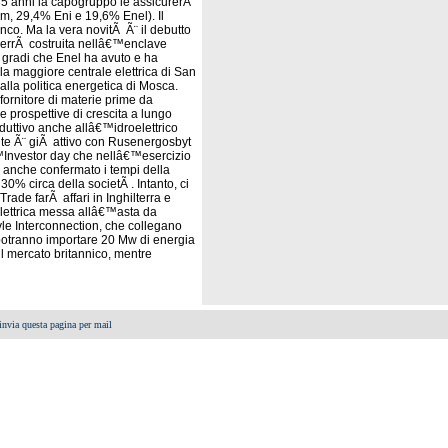
i 35 anni la capogruppo le assicurerÃ
om, 29,4% Eni e 19,6% Enel). Il
nco. Ma la vera novitÃ Ã¨ il debutto
 verrÃ costruita nellâ€™enclave
 gradi che Enel ha avuto e ha
la maggiore centrale elettrica di San
alla politica energetica di Mosca.
ornitore di materie prime da
 prospettive di crescita a lungo
duttivo anche allâ€™idroelettrico
te Ã¨ giÃ attivo con Rusenergosbyt
€™Investor day che nellâ€™esercizio
a anche confermato i tempi della
0% circa della societÃ . Intanto, ci
ade farÃ affari in Inghilterra e
Ã elettrica messa allâ€™asta da
yle Interconnection, che collegano
 potranno importare 20 Mw di energia
l mercato britannico, mentre
invia questa pagina per mail