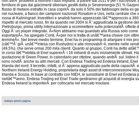
non avrÃ problemi a rifornire i suoi impianti: a partire dal 2011 e per i successiv
forniture di gas dai giacimenti siberiani gestiti dalla jv Severenergia (51 % Gazpr
flusso di metano estratto in casa coprirÃ da solo il 50% dei fabbisogni della ex ge
nel nucleare, a fianco dei campioni nazionali Rosatom e Ues, nella centrale che
russa di Kaliningrad. Investitori e analisti hanno apprezzato lâ€™approccio a 360
rispetto al mercato russo, fin da quando nel 2004 si Ã¨ aggiudicata la gestione del
Pietroburgo, prima utility internazionale a scommettere sulle potenzialitÃ offerte d
Oggi Ã¨ un player integrato. Â«Non abbiamo mai guardato alla Russia solo come f
esportareÂ», ha spiegato Conti, Â«per noi si tratta di unâ€™area chiave con ottime
termineÂ». Nel breve-medio termine, Enel ha in programma di allargare il mix pro
(câ€™Ã¨ giÃ unâ€™intesa con Rushydro) e alle rinnovabÃ¬li, mentre nelle vendi
(49,5%), che serve ormai 200 mila clienti. Quanto al gruppo, Conti ha detto allâ
in corso lâ€™ebitda di Enel supererÃ i 16 miliardi di euro inizialmente stimati. H
quotazione di Green Power, in calendario per ottobre, quando andrÃ sul. listino il 3
sono novitÃ anche su altri mercati. Con Endesa Trading ed Endesa Ireland, Enel Tr
Irlanda del nord. Il terzetto, infatti, si Ã¨ appena aggiudicato parte della capacit
Northern Ireland Energy Holding, proprietaria degli asset di interconnessione Mo
Irlanda e Scozia. In base al contratto con NIEH, le sussidiarie di Enel ed Endesa
nellâ€™anno. Endesa Trading ed Enel Trade gestiranno gli acquisti di energia su
Endesa Ireland la importerÃ per collocarla nel mercato insulare.
stampa questa pagina