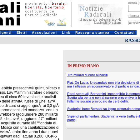
cerca
[
ricerca
rigenti
Eletti
Associazioni
Link
Rassegna stampa
Contattaci
RASS
IN PRIMO PIANO
Tre miliardi di euro ai partiti
Fiat, De Lucia: lo scandalo non è la decisione di
ma il riflesso ultraconservatore di partiti e sindac
n ebitda pressochÃ© quintuplicato e
 Urss. Lâ€™amministratore delegato
Reati sessuali, Bernardini: ineccepibile la sente
 di circa 60 investitori e analisti
Spetta alla pena e non al carcere preventivo la f
 delle attivitÃ russe di Enel avrÃ
l'allarme sociale provocato da certi delitti.
ardo di curo si aggiungerÃ ai 3,3 giÃ
Staderini: bene Bersani su legge elettorale come 
iÃ¹ promettenti del mondoÂ». con un
ovrebbero raggiungere 280 miliardi
Stipendi parlamentari, Staderini: la vera truffa è 
-5, che avrÃ raggiunto 471 milioni
partiti
o, acquisita durante lâ€™ondata di
di Mosca con una capitalizzazione di
vvierÃ entro fine anno i due nuovi
egawatt dagli attuali 8.200. OGK-5