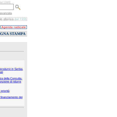
dal 1999]
 avanzata
Agenda radicale
EGNA STAMPA
 produrre in Serbia,
ati
nza della Consulta.
unzione di ridurre
priorità
il finanziamento dei