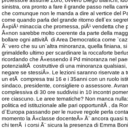
sinistra, ora pronto a fare il grande passo nella ca
che comunque non le manda a dire al vertice del Pa
come quando parla del grande ritorno dell`ex segreta
Â«piÃ¹ minaccia che promessa, piÃ¹ vendetta che 
Â«non sarebbe molto coerente da parte della mag
bollare ogni attivitÃ di Area Democratica come `ca
Ã¨ vero che su un`altra minoranza, quella finiana, 
grimaldello ultimo per scardinare la roccaforte ber
ricordando che Â«essendo il Pd minoranza nel pae
potenzialitÃ costruttive di una minoranza qualsias
negare se stessiÂ». Le lezioni saranno riservate a t
un etÃ compresa trai 16 e i 35anni con un ruolo ist
sindaco, presidente, consigliere o assessore. Avra
complessiva di 30 ore suddivisi in 10 incontri pomeri
ore ciascuno. Le aree tematiche? Non manca nulla
politica ed istituzionale alle pari opportunitÃ , da 
d`Europa passando per le nuove regole perla contabi
momento la Â«classe docenteÂ» Ã¨ ancora quasi tu
chi terrÃ i corsi Ã¨ sicura la presenza di Emma Boni