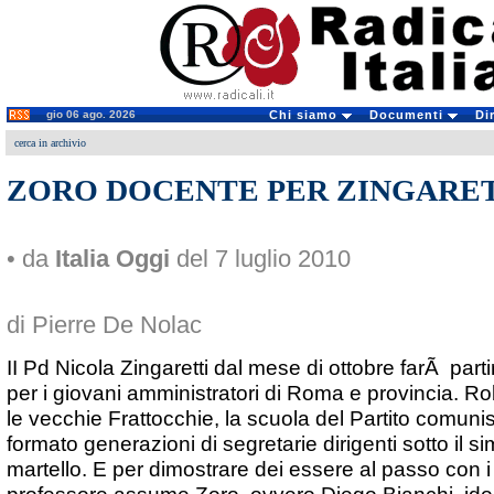
gio 06 ago. 2026
Chi siamo
Documenti
Di
cerca in archivio
ZORO DOCENTE PER ZINGARE
• da
Italia Oggi
del 7 luglio 2010
di Pierre De Nolac
II Pd Nicola Zingaretti dal mese di ottobre farÃ parti
per i giovani amministratori di Roma e provincia. R
le vecchie Frattocchie, la scuola del Partito comunis
formato generazioni di segretarie dirigenti sotto il si
martello. E per dimostrare dei essere al passo con 
professore assume Zoro, ovvero Diego Bianchi, idol