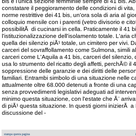
bis e l'unica sezione femminile sempre di 41 bis. A
constatare il peggioramento delle condizioni di vita
norme restrittive dei 41 bis, un'ora sola di aria al gi
colloquio mensile con i parenti (vetro divisorio e cit
possibilitÃ di cucinarsi in cella. Praticamente il 41 b
l'istituzionalizzazione dell'isolamento totale. L'aria 
quella dei silenzio piÃ¹ totale, un cimitero per vivi.
carceri del sovraffollamento come Sulmona, simili all'
carceri come L'Aquila a 41 bis, carceri del silenzio, 
usa lo strumento del ricatto degli affetti, perchÃ© il
soppressione delle garanzie e dei diritti delle perso
familiari. Entrambi simbolo di una situazione nelle 
attualmente oltre 68.000 detenuti a fronte di una ca
senza provvedimenti legislativi adeguati ad interven
minimo questa situazione, con l'estate che Ã¨ arri
di piÃ¹ questa situazione. In questi giorni inizierÃ a
discussione del -
stampa questa pagina