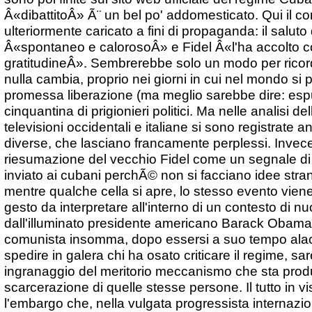
Â«dibattitoÂ» Ã¨ un bel po' addomesticato. Qui il 
ulteriormente caricato a fini di propaganda: il saluto 
Â«spontaneo e calorosoÂ» e Fidel Â«l'ha accolto c
gratitudineÂ». Sembrerebbe solo un modo per ricor
nulla cambia, proprio nei giorni in cui nel mondo si p
promessa liberazione (ma meglio sarebbe dire: esp
cinquantina di prigionieri politici. Ma nelle analisi d
televisioni occidentali e italiane si sono registrate a
diverse, che lasciano francamente perplessi. Invece
riesumazione del vecchio Fidel come un segnale di
inviato ai cubani perchÃ© non si facciano idee stran
mentre qualche cella si apre, lo stesso evento vie
gesto da interpretare all'interno di un contesto di n
dall'illuminato presidente americano Barack Obama.
comunista insomma, dopo essersi a suo tempo alac
spedire in galera chi ha osato criticare il regime, s
ingranaggio del meritorio meccanismo che sta pro
scarcerazione di quelle stesse persone. Il tutto in vis
l'embargo che, nella vulgata progressista internazi