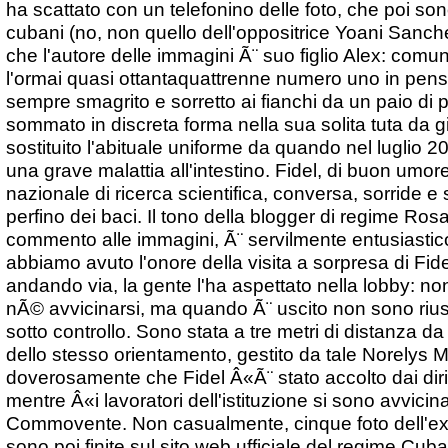
ha scattato con un telefonino delle foto, che poi son
cubani (no, non quello dell'oppositrice Yoani Sanche
che l'autore delle immagini Ã¨ suo figlio Alex: com
l'ormai quasi ottantaquattrenne numero uno in pens
sempre smagrito e sorretto ai fianchi da un paio di 
sommato in discreta forma nella sua solita tuta da g
sostituito l'abituale uniforme da quando nel luglio 2
una grave malattia all'intestino. Fidel, di buon umore,
nazionale di ricerca scientifica, conversa, sorride
perfino dei baci. Il tono della blogger di regime Ros
commento alle immagini, Ã¨ servilmente entusiasti
abbiamo avuto l'onore della visita a sorpresa di Fi
andando via, la gente l'ha aspettato nella lobby: n
nÃ© avvicinarsi, ma quando Ã¨ uscito non sono riusc
sotto controllo. Sono stata a tre metri di distanza da
dello stesso orientamento, gestito da tale Norelys M
doverosamente che Fidel Â«Ã¨ stato accolto dai diri
mentre Â«i lavoratori dell'istituzione si sono avvicina
Commovente. Non casualmente, cinque foto dell'ex
sono poi finite sul sito web ufficiale del regime Cub