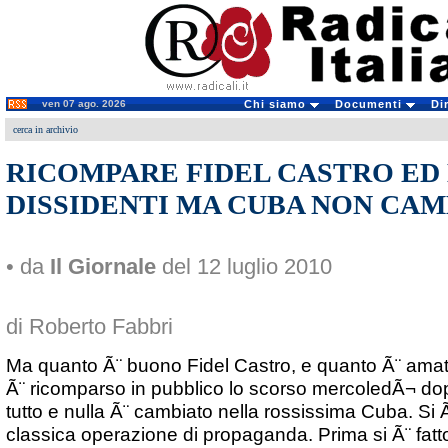
ven 07 ago. 2026
Chi siamo
Documenti
Di
cerca in archivio
RICOMPARE FIDEL CASTRO ED 
DISSIDENTI MA CUBA NON CAM
• da
Il Giornale
del 12 luglio 2010
di Roberto Fabbri
Ma quanto Ã¨ buono Fidel Castro, e quanto Ã¨ amat
Ã¨ ricomparso in pubblico lo scorso mercoledÃ¬ dop
tutto e nulla Ã¨ cambiato nella rossissima Cuba. Si Ã
classica operazione di propaganda. Prima si Ã¨ fat