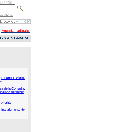
dal 1999]
 avanzata
Agenda radicale
EGNA STAMPA
 produrre in Serbia,
ati
nza della Consulta.
unzione di ridurre
priorità
il finanziamento dei