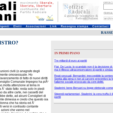
cerca
[
ricerca
rigenti
Eletti
Associazioni
Link
Rassegna stampa
Contattaci
RASS
GISTRO?
IN PRIMO PIANO
Tre miliardi di euro ai partiti
Fiat, De Lucia: lo scandalo non è la decisione di
ma il riflesso ultraconservatore di partiti e sindac
unioni civili (o anagrafe degli
ratamente omosessuale. Ho
Reati sessuali, Bernardini: ineccepibile la sente
vanzamento di fatto di nuovi diritti
Spetta alla pena e non al carcere preventivo la f
l Consiglio Comunale Impegno ha piÃ¹
l'allarme sociale provocato da certi delitti.
ano molta attenzione al tema in
Staderini: bene Bersani su legge elettorale come 
 Ã¨ stato fatto: resta solo in piedi
a altre carte, nei cassetti del
Stipendi parlamentari, Staderini: la vera truffa è 
bbe detto, ad alcuni Consiglieri di
partiti
nte dimessa e credo che questo sia
a donna che ha storia ed Ã¨
i versi in contrasto contante
e azioni che vanno nel