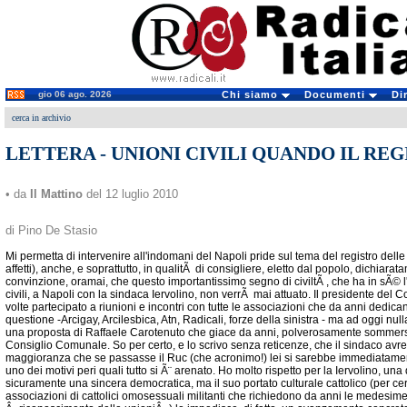
gio 06 ago. 2026
Chi siamo
Documenti
Di
cerca in archivio
LETTERA - UNIONI CIVILI QUANDO IL RE
• da
Il Mattino
del 12 luglio 2010
di Pino De Stasio
Mi permetta di intervenire all'indomani del Napoli pride sul tema del registro delle 
affetti), anche, e soprattutto, in qualitÃ di consigliere, eletto dal popolo, dichia
convinzione, oramai, che questo importantissimo segno di civiltÃ , che ha in sÃ© l'a
civili, a Napoli con la sindaca Iervolino, non verrÃ mai attuato. Il presidente de
volte partecipato a riunioni e incontri con tutte le associazioni che da anni dedic
questione -Arcigay, Arcilesbica, Atn, Radicali, forze della sinistra - ma ad oggi nulla
una proposta di Raffaele Carotenuto che giace da anni, polverosamente sommerso d
Consiglio Comunale. So per certo, e lo scrivo senza reticenze, che il sindaco avre
maggioranza che se passasse il Ruc (che acronimo!) lei si sarebbe immediatame
uno dei motivi peri quali tutto si Ã¨ arenato. Ho molto rispetto per la Iervolino, un
sicuramente una sincera democratica, ma il suo portato culturale cattolico (per cert
associazioni di cattolici omosessuali militanti che richiedono da anni le medesim