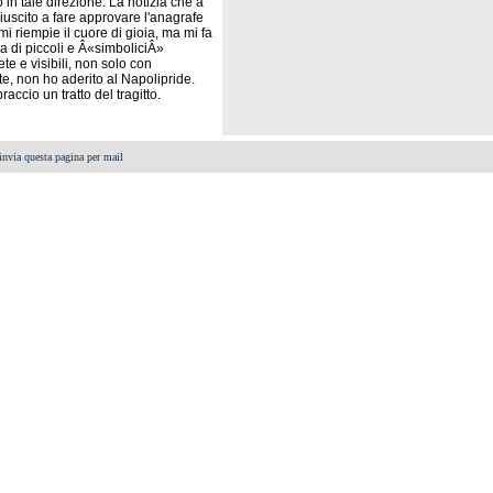
in tale direzione. La notizia che a
iuscito a fare approvare l'anagrafe
mi riempie il cuore di gioia, ma mi fa
 di piccoli e Â«simboliciÂ»
te e visibili, non solo con
te, non ho aderito al Napolipride.
ccio un tratto del tragitto.
invia questa pagina per mail