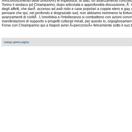
Â«riconoscimento delle unioniÂ») le impedisce, di fatto, un avanzamento concreto 
Torino il sindaco pd Chiamparino, dopo articolata e approfondita discussione, Ã¨ r
degli affetti, che darÃ accesso ad asili nido e case popolari a coppie etero e gay, 
pensare che qui, nel profondo e disgraziato sud, non abbiamo nemmeno la fortuna
avanzamenti di civiltÃ . L'omofobia e l'intolleranza si combattono con azioni concre
manifestazioni di supporto o progetti culturali mirati, per questo io, orgogliosamen
Forse con Chiamparino qui a Napoli avrei Â«percorsoÂ» felicemente sotto il suo bra
stampa questa pagina