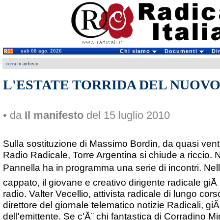
sab 08 ago. 2026
Chi siamo
Documenti
Di
cerca in archivio
L'ESTATE TORRIDA DEL NUOV
• da
Il manifesto
del 15 luglio 2010
Sulla sostituzione di Massimo Bordin, da quasi vent'
Radio Radicale, Torre Argentina si chiude a riccio. N
Pannella ha in programma una serie di incontri. Ne
cappato, il giovane e creativo dirigente radicale giÃ
radio. Valter Vecellio, attivista radicale di lungo cor
direttore del giornale telematico notizie Radicali, gi
dell'emittente. Se c'Ã¨ chi fantastica di Corradino 