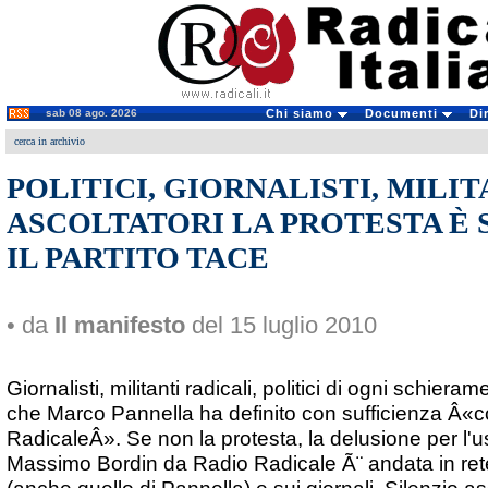
sab 08 ago. 2026
Chi siamo
Documenti
Di
cerca in archivio
POLITICI, GIORNALISTI, MILIT
ASCOLTATORI LA PROTESTA È 
IL PARTITO TACE
• da
Il manifesto
del 15 luglio 2010
Giornalisti, militanti radicali, politici di ogni schiera
che Marco Pannella ha definito con sufficienza Â«
RadicaleÂ». Se non la protesta, la delusione per l'u
Massimo Bordin da Radio Radicale Ã¨ andata in rete,