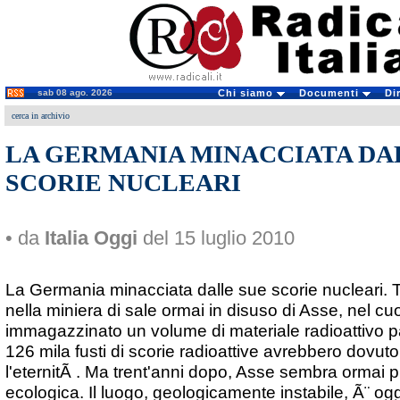
sab 08 ago. 2026
Chi siamo
Documenti
Di
cerca in archivio
LA GERMANIA MINACCIATA DA
SCORIE NUCLEARI
• da
Italia Oggi
del 15 luglio 2010
La Germania minacciata dalle sue scorie nucleari. Tr
nella miniera di sale ormai in disuso di Asse, nel cu
immagazzinato un volume di materiale radioattivo pa
126 mila fusti di scorie radioattive avrebbero dovut
l'eternitÃ . Ma trent'anni dopo, Asse sembra ormai p
ecologica. Il luogo, geologicamente instabile, Ã¨ ogget