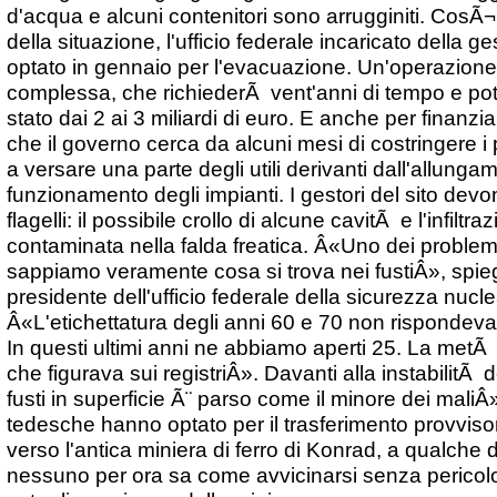
d'acqua e alcuni contenitori sono arrugginiti. CosÃ¬,
della situazione, l'ufficio federale incaricato della ge
optato in gennaio per l'evacuazione. Un'operazione 
complessa, che richiederÃ vent'anni di tempo e pot
stato dai 2 ai 3 miliardi di euro. E anche per finanz
che il governo cerca da alcuni mesi di costringere i p
a versare una parte degli utili derivanti dall'allunga
funzionamento degli impianti. I gestori del sito devo
flagelli: il possibile crollo di alcune cavitÃ e l'infiltr
contaminata nella falda freatica. Â«Uno dei problem
sappiamo veramente cosa si trova nei fustiÂ», spi
presidente dell'ufficio federale della sicurezza nuclea
Â«L'etichettatura degli anni 60 e 70 non rispondeva 
In questi ultimi anni ne abbiamo aperti 25. La met
che figurava sui registriÂ». Davanti alla instabilitÃ de
fusti in superficie Ã¨ parso come il minore dei maliÂ
tedesche hanno optato per il trasferimento provvisor
verso l'antica miniera di ferro di Konrad, a qualche 
nessuno per ora sa come avvicinarsi senza pericol