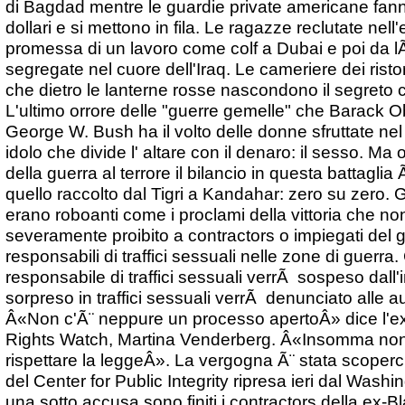
di Bagdad mentre le guardie private americane fanno
dollari e si mettono in fila. Le ragazze reclutate nell
promessa di un lavoro come colf a Dubai e poi da lÃ
segregate nel cuore dell'Iraq. Le cameriere dei risto
che dietro le lanterne rosse nascondono il segreto 
L'ultimo orrore delle "guerre gemelle" che Barack 
George W. Bush ha il volto delle donne sfruttate nel 
idolo che divide l' altare con il denaro: il sesso. Ma 
della guerra al terrore il bilancio in questa battagli
quello raccolto dal Tigri a Kandahar: zero su zero. G
erano roboanti come i proclami della vittoria che non
severamente proibito a contractors o impiegati del 
responsabili di traffici sessuali nelle zone di guerr
responsabile di traffici sessuali verrÃ sospeso dall'
sorpreso in traffici sessuali verrÃ denunciato alle auto
Â«Non c'Ã¨ neppure un processo apertoÂ» dice l'e
Rights Watch, Martina Venderberg. Â«Insomma non 
rispettare la leggeÂ». La vergogna Ã¨ stata scoperc
del Center for Public Integrity ripresa ieri dal Wash
una sotto accusa sono finiti i contractors della ex-B