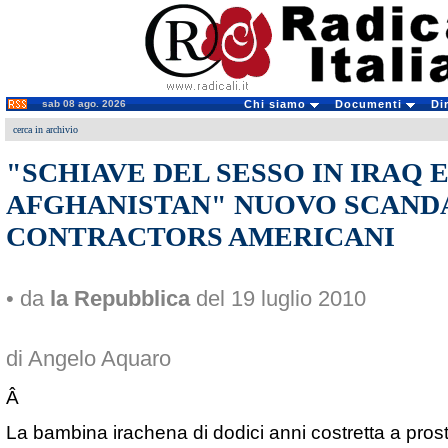
sab 08 ago. 2026
Chi siamo
Documenti
Di
cerca in archivio
"SCHIAVE DEL SESSO IN IRAQ 
AFGHANISTAN" NUOVO SCANDA
CONTRACTORS AMERICANI
• da
la Repubblica
del 19 luglio 2010
di Angelo Aquaro
Â
La bambina irachena di dodici anni costretta a prosti