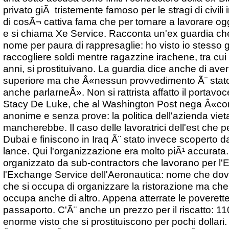
privato giÃ tristemente famoso per le stragi di civili
di cosÃ¬ cattiva fama che per tornare a lavorare o
e si chiama Xe Service. Racconta un'ex guardia che 
nome per paura di rappresaglie: ho visto io stesso 
raccogliere soldi mentre ragazzine irachene, tra cu
anni, si prostituivano. La guardia dice anche di aver 
superiore ma che Â«nessun provvedimento Ã¨ stato p
anche parlarneÂ». Non si rattrista affatto il portavoc
Stacy De Luke, che al Washington Post nega Â«co
anonime e senza prove: la politica dell'azienda vieta 
mancherebbe. Il caso delle lavoratrici dell'est che 
Dubai e finiscono in Iraq Ã¨ stato invece scoperto da
lance. Qui l'organizzazione era molto piÃ¹ accurata.
organizzato da sub-contractors che lavorano per l'E
l'Exchange Service dell'Aeronautica: nome che dovre
che si occupa di organizzare la ristorazione ma ch
occupa anche di altro. Appena atterrate le poverett
passaporto. C'Ã¨ anche un prezzo per il riscatto: 110
enorme visto che si prostituiscono per pochi dollari