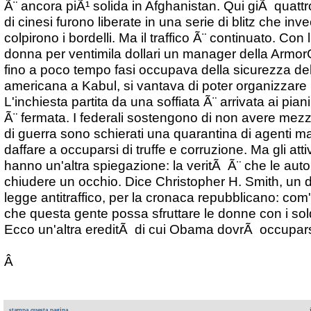
Ã¨ ancora piÃ¹ solida in Afghanistan. Qui giÃ quattr
di cinesi furono liberate in una serie di blitz che inv
colpirono i bordelli. Ma il traffico Ã¨ continuato. Co
donna per ventimila dollari un manager della Armor
fino a poco tempo fasi occupava della sicurezza de
americana a Kabul, si vantava di poter organizzare un
L'inchiesta partita da una soffiata Ã¨ arrivata ai piani 
Ã¨ fermata. I federali sostengono di non avere mezzi
di guerra sono schierati una quarantina di agenti ma
daffare a occuparsi di truffe e corruzione. Ma gli attivi
hanno un'altra spiegazione: la veritÃ Ã¨ che le auto
chiudere un occhio. Dice Christopher H. Smith, un 
legge antitraffico, per la cronaca repubblicano: com'
che questa gente possa sfruttare le donne con i so
Ecco un'altra ereditÃ di cui Obama dovrÃ occupars
Â
stampa questa pagina