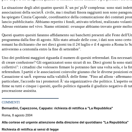
La situazione degli altri quattro quesiti Ã¨ un po' piÃ¹ complessa: sono stati indetti
associazioni della societÃ civile, ma i risultati finora raggiunti non sono paragona
ha spiegato Cinzia Caporale, coordinatrice della comunicazione dei comitati promo
lancio pubblicitario. Abbiamo reperito i fondi, attivato telefoni, realizzato volant
Adesso entriamo nel vivo. Siamo ottimisti: ovunque abbiamo trovato gente molto
Questi quattro quesiti faranno affidamento sui banchetti presenti alle Feste dell'Un
programma dalla fine di agosto. Allo stato attuale delle cose, i dati non sono certo e
romani ha dichiarato che nei dieci giorni tra il 24 luglio e il 4 agosto a Roma lo 
arriveremo a centomila entro la fine di settembre".
Uno dei problemi maggiori riguarda il numero di quesiti referendari. Era necessar
di creare confusione? Gli organizzatori sono sicuri di no. Dieci giorni fa sono stati 
collettivi": i cittadini che volessero firmare lo potranno fare una volta sola, e la f
referendum. I partiti e le associazioni coinvolte giurano che le diverse posizioni
Cassazione si sarÃ espressa sulla validitÃ delle firme. "Fino ad allora - affermano
particolare, l'accordo tra i promotori Ã¨ sia organizzativo che politico. L'aspetto 
firme su tutti e cinque i quesiti, quello politico riguarda il giudizio negativo di tut
procreazione assistita.
COMMENTI
Bernardini, Capezzone, Cappato: richiesta di rettifica a "La Repubblica"
Roma, 8 agosto 2004
Alla cortese ed urgente attenzione della direzione del quotidiano "La Repubblica"
Richiesta di rettifica ai sensi di legge