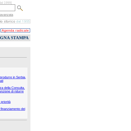
dal 1999]
 avanzata
Agenda radicale
EGNA STAMPA
 produrre in Serbia,
ati
nza della Consulta.
unzione di ridurre
priorità
il finanziamento dei