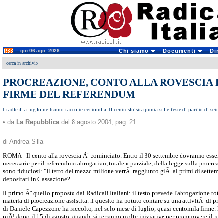
gio 06 ago. 2026
Chi siamo
Documenti
Di
cerca in archivio
PROCREAZIONE, CONTO ALLA ROVESCIA P
FIRME DEL REFERENDUM
I radicali a luglio ne hanno raccolte centomila. Il centrosinistra punta sulle feste di partito di se
• da
La Repubblica
del 8 agosto 2004, pag. 21
di Andrea Silla
ROMA - Il conto alla rovescia Ã¨ cominciato. Entro il 30 settembre dovranno esser
necessarie per il referendum abrogativo, totale o parziale, della legge sulla procrea
sono fiduciosi: "Il tetto del mezzo milione verrÃ raggiunto giÃ al primi di settem
depositati in Cassazione?
Il primo Ã¨ quello proposto dai Radicali Italiani: il testo prevede l'abrogazione to
materia di procreazione assistita. Il quesito ha potuto contare su una attivitÃ di p
di Daniele Capezzone ha raccolto, nel solo mese di luglio, quasi centomila firme. 
piÃ¹ dopo il 15 di agosto, quando si terranno molte iniziative per promuovere il 