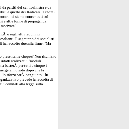
 da partiti del centrosinistra e da
bili a quello dei Radicali. "Finora -
tori - ci siamo concentrati sul
ini e altre forme di propaganda.
 motivata".
itÃ e sugli altri raduni in
saltanti. Il segretario dei socialisti
Sdi ha raccolto duemila firme. "Ma
io presentarne cinque? Non rischiano
infatti realizzati i "moduli
irma basterÃ per tutti e cinque i
 emergeranno solo dopo che la
 - lo sforzo sarÃ congiunto". In
organizzativo prevede la raccolta di
ti i comitati alla legge sulla