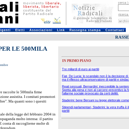
cerca
[
ricerca
rigenti
Eletti
Associazioni
Link
Rassegna stampa
Contattaci
RASS
ER LE 500MILA
IN PRIMO PIANO
ttembre
Tre miliardi di euro ai partiti
Fiat, De Lucia: lo scandalo non è la decisione di
ma il riflesso ultraconservatore di partiti e sindac
Reati sessuali, Bernardini: ineccepibile la sente
Spetta alla pena e non al carcere preventivo la f
e raccolte le 500mila firme
l'allarme sociale provocato da certi delitti.
zione assistita. I comitati promotori
Staderini: bene Bersani su legge elettorale come 
bre". Ma quanti sono i quesiti
Stipendi parlamentari, Staderini: la vera truffa è 
partiti
tale della legge del febbraio 2004 in
ropaganda molto intensa: il partito
E conta di raccoglierne molte di
referendum.