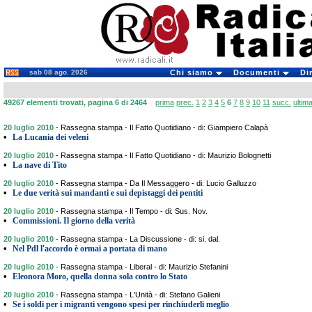
sab 08 ago. 2026
Chi siamo
Documenti
Di
49267 elementi trovati, pagina 6 di 2464
prima
prec.
1
2
3
4
5
6
7
8
9
10
11
succ.
ultim
20 luglio 2010
-
Rassegna stampa - Il Fatto Quotidiano - di: Giampiero Calapà
•
La Lucania dei veleni
20 luglio 2010
-
Rassegna stampa - Il Fatto Quotidiano - di: Maurizio Bolognetti
•
La nave di Tito
20 luglio 2010
-
Rassegna stampa - Da Il Messaggero - di: Lucio Galluzzo
•
Le due verità sui mandanti e sui depistaggi dei pentiti
20 luglio 2010
-
Rassegna stampa - Il Tempo - di: Sus. Nov.
•
Commissioni. Il giorno della verità
20 luglio 2010
-
Rassegna stampa - La Discussione - di: si. dal.
•
Nel Pdl l'accordo è ormai a portata di mano
20 luglio 2010
-
Rassegna stampa - Liberal - di: Maurizio Stefanini
•
Eleonora Moro, quella donna sola contro lo Stato
20 luglio 2010
-
Rassegna stampa - L'Unità - di: Stefano Galieni
•
Se i soldi per i migranti vengono spesi per rinchiuderli meglio