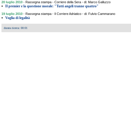
20 luglio 2010
-
Rassegna stampa - Corriere della Sera - di: Marco Galluzzo
•
Il premier e la questione morale: "Tutti angeli tranne quattro"
19 luglio 2010
-
Rassegna stampa - Il Corriere Adriatico - di: Fulvio Cammarano
•
Voglia di legalità
durata ricerca: 00:01