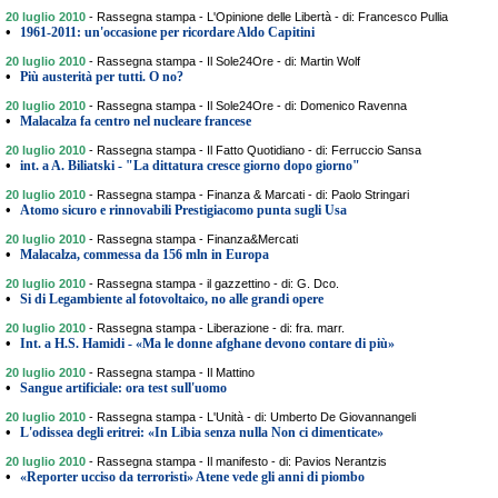
20 luglio 2010
-
Rassegna stampa - L'Opinione delle Libertà - di: Francesco Pullia
•
1961-2011: un'occasione per ricordare Aldo Capitini
20 luglio 2010
-
Rassegna stampa - Il Sole24Ore - di: Martin Wolf
•
Più austerità per tutti. O no?
20 luglio 2010
-
Rassegna stampa - Il Sole24Ore - di: Domenico Ravenna
•
Malacalza fa centro nel nucleare francese
20 luglio 2010
-
Rassegna stampa - Il Fatto Quotidiano - di: Ferruccio Sansa
•
int. a A. Biliatski - "La dittatura cresce giorno dopo giorno"
20 luglio 2010
-
Rassegna stampa - Finanza & Marcati - di: Paolo Stringari
•
Atomo sicuro e rinnovabili Prestigiacomo punta sugli Usa
20 luglio 2010
-
Rassegna stampa - Finanza&Mercati
•
Malacalza, commessa da 156 mln in Europa
20 luglio 2010
-
Rassegna stampa - il gazzettino - di: G. Dco.
•
Si di Legambiente al fotovoltaico, no alle grandi opere
20 luglio 2010
-
Rassegna stampa - Liberazione - di: fra. marr.
•
Int. a H.S. Hamidi - «Ma le donne afghane devono contare di più»
20 luglio 2010
-
Rassegna stampa - Il Mattino
•
Sangue artificiale: ora test sull'uomo
20 luglio 2010
-
Rassegna stampa - L'Unità - di: Umberto De Giovannangeli
•
L'odissea degli eritrei: «In Libia senza nulla Non ci dimenticate»
20 luglio 2010
-
Rassegna stampa - Il manifesto - di: Pavios Nerantzis
•
«Reporter ucciso da terroristi» Atene vede gli anni di piombo