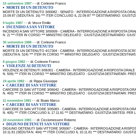
15 settembre 1987
- - di: Corleone Franco
•
MORTE DI UN DETENUTO
MORTE DI UN DETENUTO 3/00082 - SENATO - INTERROGAZIONE A RISPOSTA ORALE
15.09.87 (SEDUTA N. 16) *** ITER CONCLUSO IL 22.09.87 *** DESTINATARIO: GIUSTIZIA S
9 luglio 1987
- - di: Vesce Emilio
•
INCENDIO A SAN VITTORE
INCENDIO A SAN VITTORE 3/00009 - CAMERA - INTERROGAZIONE A RISPOSTA ORALE
N. 2) *** ITER IN CORSO *** MINISTRO DELEGATO : GIUSTIZIA DESTINATARIO: GIUSTIZIA
30 settembre 1986
- - di: Corleone Franco
•
MORTE DI UN DETENUTO
MORTE DI UN DETENUTO 4/17304 - CAMERA - INTERROGAZIONE A RISPOSTA SCRIT
(SEDUTA N. 524) *** ITER IN CORSO *** MINISTRO DELEGATO : GIUSTIZIA DESTINA
8 giugno 1982
- - di: Corleone Franco
•
VIOLENZE AI DETENUTI
VIOLENZE AI DETENUTI 3/06301 - CAMERA - INTERROGAZIONE A RISPOSTA ORALE 
N. 509) *** ITER IN CORSO *** MINISTRO DELEGATO : GIUSTIZIA DESTINATARI: PRE
19 aprile 1982
- - di: Rippa Giuseppe
•
CARCERE DI SAN VITTORE
CARCERE DI SAN VITTORE 3/06042 - CAMERA - INTERROGAZIONE A RISPOSTA ORALE
N. 493) *** ITER IN CORSO *** MINISTRO DELEGATO : GIUSTIZIA DESTINATARI: PRE
11 novembre 1981
- - di: Boato Marco
•
CARCERE DI SAN VITTORE
CARCERE DI SAN VITTORE 3/05083 - CAMERA - INTERROGAZIONE A RISPOSTA ORAL
N. 405) *** ITER CONCLUSO IL 17.11.81 *** DESTINATARIO: GIUSTIZIA SINTESI: PE
10 novembre 1981
- - di: Cicciomessere Roberto
•
DIGIUNO DETENUTI SAN VITTORE
DIGIUNO DETENUTI SAN VITTORE 3/05067 - CAMERA - INTERROGAZIONE A RISPO
10.11.81 (SEDUTA N. 404) *** ITER CONCLUSO IL 10.11.81 *** DESTINATARIO: GIUS