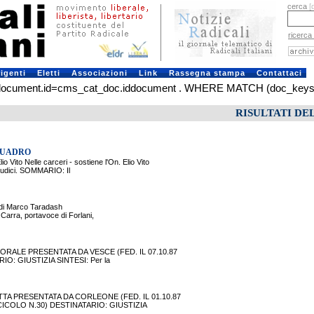
cerca
[
ricerca
rigenti
Eletti
Associazioni
Link
Rassegna stampa
Contattaci
ment.id=cms_cat_doc.iddocument . WHERE MATCH (doc_keys) AGAI
RISULTATI DE
QUADRO
elle carceri - sostiene l'On. Elio Vito
 giudici. SOMMARIO: Il
e di Marco Taradash
 Carra, portavoce di Forlani,
RALE PRESENTATA DA VESCE (FED. IL 07.10.87
O: GIUSTIZIA SINTESI: Per la
TA PRESENTATA DA CORLEONE (FED. IL 01.10.87
SCICOLO N.30) DESTINATARIO: GIUSTIZIA