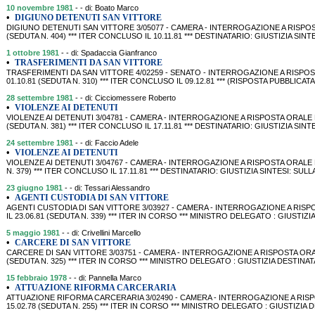
10 novembre 1981
- - di: Boato Marco
•
DIGIUNO DETENUTI SAN VITTORE
DIGIUNO DETENUTI SAN VITTORE 3/05077 - CAMERA - INTERROGAZIONE A RISPOST
(SEDUTA N. 404) *** ITER CONCLUSO IL 10.11.81 *** DESTINATARIO: GIUSTIZIA SI
1 ottobre 1981
- - di: Spadaccia Gianfranco
•
TRASFERIMENTI DA SAN VITTORE
TRASFERIMENTI DA SAN VITTORE 4/02259 - SENATO - INTERROGAZIONE A RISPOS
01.10.81 (SEDUTA N. 310) *** ITER CONCLUSO IL 09.12.81 *** (RISPOSTA PUBBLICA
28 settembre 1981
- - di: Cicciomessere Roberto
•
VIOLENZE AI DETENUTI
VIOLENZE AI DETENUTI 3/04781 - CAMERA - INTERROGAZIONE A RISPOSTA ORALE 
(SEDUTA N. 381) *** ITER CONCLUSO IL 17.11.81 *** DESTINATARIO: GIUSTIZIA SINTE
24 settembre 1981
- - di: Faccio Adele
•
VIOLENZE AI DETENUTI
VIOLENZE AI DETENUTI 3/04767 - CAMERA - INTERROGAZIONE A RISPOSTA ORALE P
N. 379) *** ITER CONCLUSO IL 17.11.81 *** DESTINATARIO: GIUSTIZIA SINTESI: SUL
23 giugno 1981
- - di: Tessari Alessandro
•
AGENTI CUSTODIA DI SAN VITTORE
AGENTI CUSTODIA DI SAN VITTORE 3/03927 - CAMERA - INTERROGAZIONE A RIS
IL 23.06.81 (SEDUTA N. 339) *** ITER IN CORSO *** MINISTRO DELEGATO : GIUSTIZI
5 maggio 1981
- - di: Crivellini Marcello
•
CARCERE DI SAN VITTORE
CARCERE DI SAN VITTORE 3/03751 - CAMERA - INTERROGAZIONE A RISPOSTA ORALE
(SEDUTA N. 325) *** ITER IN CORSO *** MINISTRO DELEGATO : GIUSTIZIA DESTINAT
15 febbraio 1978
- - di: Pannella Marco
•
ATTUAZIONE RIFORMA CARCERARIA
ATTUAZIONE RIFORMA CARCERARIA 3/02490 - CAMERA - INTERROGAZIONE A RISP
15.02.78 (SEDUTA N. 255) *** ITER IN CORSO *** MINISTRO DELEGATO : GIUSTIZIA 