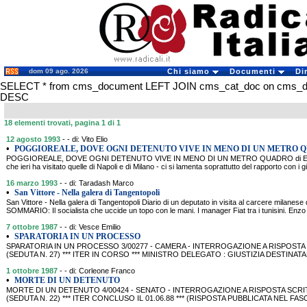
dom 09 ago. 2026
Chi siamo
Documenti
Di
SELECT * from cms_document LEFT JOIN cms_cat_doc on cms_docu
DESC
18 elementi trovati, pagina 1 di 1
12 agosto 1993
- - di: Vito Elio
•
POGGIOREALE, DOVE OGNI DETENUTO VIVE IN MENO DI UN METRO 
POGGIOREALE, DOVE OGNI DETENUTO VIVE IN MENO DI UN METRO QUADRO di Elio Vito N
che ieri ha visitato quelle di Napoli e di Milano - ci si lamenta soprattutto del rapporto con i
16 marzo 1993
- - di: Taradash Marco
•
San Vittore - Nella galera di Tangentopoli
San Vittore - Nella galera di Tangentopoli Diario di un deputato in visita al carcere milanes
SOMMARIO: Il socialista che uccide un topo con le mani. I manager Fiat tra i tunisini. Enzo
7 ottobre 1987
- - di: Vesce Emilio
•
SPARATORIA IN UN PROCESSO
SPARATORIA IN UN PROCESSO 3/00277 - CAMERA - INTERROGAZIONE A RISPOSTA O
(SEDUTA N. 27) *** ITER IN CORSO *** MINISTRO DELEGATO : GIUSTIZIA DESTINATARI
1 ottobre 1987
- - di: Corleone Franco
•
MORTE DI UN DETENUTO
MORTE DI UN DETENUTO 4/00424 - SENATO - INTERROGAZIONE A RISPOSTA SCRIT
(SEDUTA N. 22) *** ITER CONCLUSO IL 01.06.88 *** (RISPOSTA PUBBLICATA NEL FA