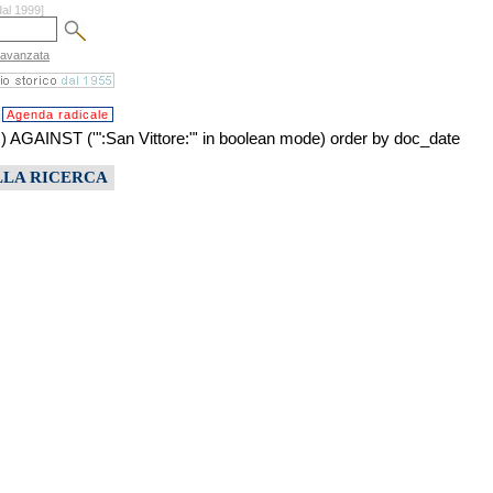
dal 1999]
 avanzata
Agenda radicale
NST ('":San Vittore:"' in boolean mode) order by doc_date
LLA RICERCA