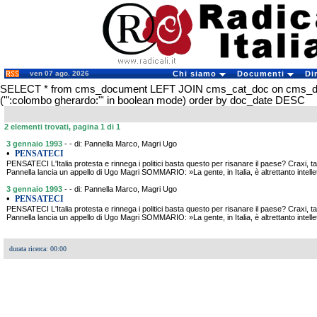
ven 07 ago. 2026
Chi siamo
Documenti
Di
SELECT * from cms_document LEFT JOIN cms_cat_doc on cms_
('":colombo gherardo:"' in boolean mode) order by doc_date DESC
2 elementi trovati, pagina 1 di 1
3 gennaio 1993
- - di: Pannella Marco, Magri Ugo
•
PENSATECI
PENSATECI L'Italia protesta e rinnega i politici basta questo per risanare il paese? Craxi, tan
Pannella lancia un appello di Ugo Magri SOMMARIO: »La gente, in Italia, è altrettanto intelle
3 gennaio 1993
- - di: Pannella Marco, Magri Ugo
•
PENSATECI
PENSATECI L'Italia protesta e rinnega i politici basta questo per risanare il paese? Craxi, tan
Pannella lancia un appello di Ugo Magri SOMMARIO: »La gente, in Italia, è altrettanto intelle
durata ricerca: 00:00