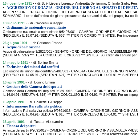
16 novembre 1991
- - di: Strik Lievers Lorenzo, Andreatta Beniamino, Orlando Giulio, Fer
•
AGGRESSIONE CROAZIA - ORDINE DEL GIORNO AL SENATO DI DEPUTA
AGGRESSIONE CROAZIA - ORDINE DEL GIORNO AL SENATO DI DEPUTATI RADICALI,
SOMMARIO: Il testo dell'ordine del giorno presentato da senatori di diversi gruppi, fra cui il r
18 luglio 1991
- - di: Calderisi Giuseppe
•
Ordinamento nazionale e comunitario
Ordinamento nazionale e comunitario 9/5497/001 - CAMERA - ORDINE DEL GIORNO
(FED.EUR.) IL 18.07.91 (SEDUTA N. 663) *** ITER IN CORSO *** SINTESI: Per impegnare
26 giugno 1991
- - di: Corleone Franco
•
Acque di balneazione
Acque di balneazione 9/2822/001 - SENATO - ORDINE DEL GIORNO IN ASSEMBLEA P
(SEDUTA N. 537) *** ITER CONCLUSO IL 26.06.91 *** SINTESI: Sui criteri da seguire per l'e
14 maggio 1991
- - di: Bonino Emma
•
Esclusione dei minori dai conflitti
Esclusione dei minori dai conflitti 9/5481/001 - CAMERA - ORDINE DEL GIORNO IN
(FED.EUR.) IL 14.05.91 (SEDUTA N. 627) *** ITER CONCLUSO IL 14.05.91 *** SINTESI: P
16 aprile 1991
- - di: Bonino Emma
•
Gestione della Camera dei deputati
Gestione della Camera dei deputati 9/9891/015 - CAMERA - ORDINE DEL GIORNO I
IL 16.04.91 (SEDUTA N. 615) *** ITER CONCLUSO IL 16.04.91 *** SINTESI: Per un impegno
16 aprile 1991
- - di: Calderisi Giuseppe
•
Informazione Rai sulla vita politica
Informazione Rai sulla vita politica 9/9891/016 - CAMERA - ORDINE DEL GIORNO I
(FED.EUR.) IL 16.04.91 (SEDUTA N. 615) *** ITER CONCLUSO IL 16.04.91 *** SINTESI: Per
16 aprile 1991
- - di: Tessari Alessandro
•
Finanza dei partiti
Finanza dei partiti 9/9891/017 - CAMERA - ORDINE DEL GIORNO IN ASSEMBLEA PRES
(SEDUTA N. 615) *** ITER CONCLUSO IL 16.04.91 *** SINTESI: Per la realizzazione della 