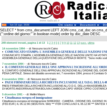
lun 10 ago. 2026
Chi siamo
Documenti
Di
SELECT * from cms_document LEFT JOIN cms_cat_doc on cms_
('":ordine del giorno:"' in boolean mode) order by doc_date DESC
249 elementi trovati, pagina 1 di 13
1
2
3
4
5
6
7
8
9
10
11
12
13
succ.
ultima
14 novembre 1994
- - di: Nessuno tocchi Caino
•
COMUNICATO STAMPA: L'ASSEMBLEA GENERALE DELLE NAZIONI UN
COMUNICATO STAMPA: L'ASSEMBLEA GENERALE DELLE NAZIONI UNITE HA VOTATO
ASSEMBLEA GENERALE DELLA QUESTIONE DELLA PENA DI MORTE. "Sono molto soddisfatt
7 novembre 1994
- - di: Nessuno tocchi Caino
•
IL COMITATO GENERALE DELL'ONU APPROVA L'ISCRIZIONE ALL'ORDI
IL COMITATO GENERALE DELL'ONU APPROVA L'ISCRIZIONE ALL'ORDINE DEL GIO
PENA CAPITALE. Sintesi del dibattito avvenuto ieri, 7 novembre 1994, presso il Comitato G
6 novembre 1994
- - di: Nessuno tocchi Caino
•
PAESI FIRMATARI DELLA RICHIESTA INCLUSIONE ALL'O.D.G. DELLA 4
PAESI FIRMATARI DELLA RICHIESTA INCLUSIONE ALL'O.D.G. DELLA 49A ASSEMB
DI MORTE ANDORRA AUSTRIA BOLIVIA CAMBOGIA CAPO VERDE CIPRO COSTARICA
5 dicembre 1991
- - di: Mellini Mauro
•
Cittadinanza europea ed immigrazione
Cittadinanza europea ed immigrazione 9/4963/002 - CAMERA - ORDINE DEL GIORNO
(FED.EUR.) IL 05.12.90 (SEDUTA N. 560) *** ITER CONCLUSO IL 05.12.90 *** SINTESI: Pe