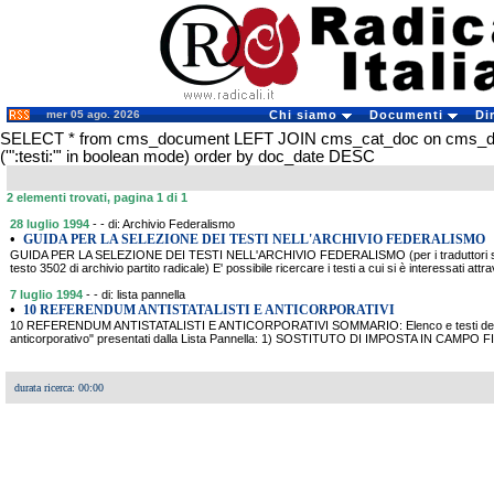
mer 05 ago. 2026
Chi siamo
Documenti
Di
SELECT * from cms_document LEFT JOIN cms_cat_doc on cms_
('":testi:"' in boolean mode) order by doc_date DESC
2 elementi trovati, pagina 1 di 1
28 luglio 1994
- - di: Archivio Federalismo
•
GUIDA PER LA SELEZIONE DEI TESTI NELL'ARCHIVIO FEDERALISMO
GUIDA PER LA SELEZIONE DEI TESTI NELL'ARCHIVIO FEDERALISMO (per i traduttori si con
testo 3502 di archivio partito radicale) E' possibile ricercare i testi a cui si è interessati at
7 luglio 1994
- - di: lista pannella
•
10 REFERENDUM ANTISTATALISTI E ANTICORPORATIVI
10 REFERENDUM ANTISTATALISTI E ANTICORPORATIVI SOMMARIO: Elenco e testi dei 7 re
anticorporativo" presentati dalla Lista Pannella: 1) SOSTITUTO DI IMPOSTA IN CAMPO FI
durata ricerca: 00:00