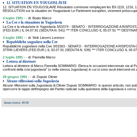
•
12. SITUATION EN YOUGOSLAVIE
12. SITUATION EN YOUGOSLAVIE Résolution commune remplaçant les B3-1119, 1216, 121
RESOLUTION sur la situation en Yougoslavie Le Parlement européen, vivement préoccupé 
4 luglio 1991
- - di: Boato Marco
•
La Cee e la situazione in Yugoslavia
La Cee e la situazione in Yugoslavia 3/01574 - SENATO - INTERROGAZIONE A RI
(FED.EUR.) IL 04.07.91 (SEDUTA N. 541) *** ITER CONCLUSO IL 05.07.91 *** DEST
3 luglio 1991
- - di: Strik Lievers Lorenzo
•
Repubbliche yugoslave nella Cee
Repubbliche yugoslave nella Cee 3/01563 - SENATO - INTERROGAZIONE A RISPOSTA
STRIK-LIEVERS (FED.EUR.) IL 03.07.91 (SEDUTA N. 539) *** ITER CONCLUSO IL 05.0
2 luglio 1991
- - di: Pannella Marco
•
Lettera al direttore
Lettera al direttore di Marco Pannella SOMMARIO: Elenca le occasioni intervenute sia al 
confronti della crisi jugoslavia" (o nella stessa Jugoslavia) in cui si sono avuti interventi ed 
29 giugno 1991
- - di: Dupuis Olivier
•
Alcune riflessioni sulla Jugoslavia
Alcune riflessioni sulla Jugoslavia di Olivier Dupuis SOMMARIO: in questo articolo, non pubb
ripercorre le tappe dell'impegno del Partito radicale sulla questione della Iugoslavia e cerca d
durata ricerca: 00:00