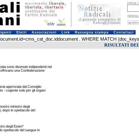
cerca
[
ricerca
rigenti
Eletti
Associazioni
Link
Rassegna stampa
Contattaci
ument.id=cms_cat_doc.iddocument . WHERE MATCH (doc_keys) AGA
RISULTATI DE
ta sono divenute indipendenti nel
e offrivano una Confederazione
via approvata dal Consiglio
 - cogente solo per gli organi
nostro ministro degli
, dopo lo spettacolo del
tro degli Esteri"
lo spettacolo del sangue in