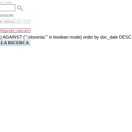
dal 1999]
 avanzata
Agenda radicale
INST ('":slovenia:"' in boolean mode) order by doc_date DESC
LLA RICERCA