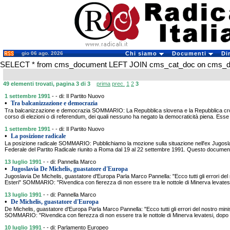
gio 06 ago. 2026
Chi siamo
Documenti
Di
SELECT * from cms_document LEFT JOIN cms_cat_doc on cms_doc
49 elementi trovati, pagina 3 di 3
prima
prec.
1
2
3
1 settembre 1991
- - di: Il Partito Nuovo
•
Tra balcanizzazione e democrazia
Tra balcanizzazione e democrazia SOMMARIO: La Repubblica slovena e la Repubblica croa
corso di elezioni o di referendum, dei quali nessuno ha negato la democraticità piena. Ess
1 settembre 1991
- - di: Il Partito Nuovo
•
La posizione radicale
La posizione radicale SOMMARIO: Pubblichiamo la mozione sulla situazione nell'ex Jugosla
Federale del Partito Radicale riunito a Roma dal 19 al 22 settembre 1991. Questo documento
13 luglio 1991
- - di: Pannella Marco
•
Jugoslavia De Michelis, guastatore d'Europa
Jugoslavia De Michelis, guastatore d'Europa Parla Marco Pannella: "Ecco tutti gli errori del 
Esteri" SOMMARIO: "Rivendica con fierezza di non essere tra le nottole di Minerva levatesi
13 luglio 1991
- - di: Pannella Marco
•
De Michelis, guastatore d'Europa
De Michelis, guastatore d'Europa Parla Marco Pannella: "Ecco tutti gli errori del nostro minis
SOMMARIO: "Rivendica con fierezza di non essere tra le nottole di Minerva levatesi, dopo 
10 luglio 1991
- - di: Parlamento Europeo