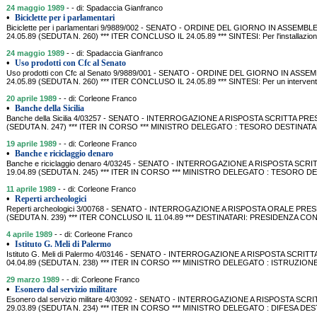
24 maggio 1989
- - di: Spadaccia Gianfranco
•
Biciclette per i parlamentari
Biciclette per i parlamentari 9/9889/002 - SENATO - ORDINE DEL GIORNO IN ASSEM
24.05.89 (SEDUTA N. 260) *** ITER CONCLUSO IL 24.05.89 *** SINTESI: Per l'installazione,
24 maggio 1989
- - di: Spadaccia Gianfranco
•
Uso prodotti con Cfc al Senato
Uso prodotti con Cfc al Senato 9/9889/001 - SENATO - ORDINE DEL GIORNO IN AS
24.05.89 (SEDUTA N. 260) *** ITER CONCLUSO IL 24.05.89 *** SINTESI: Per un intervento 
20 aprile 1989
- - di: Corleone Franco
•
Banche della Sicilia
Banche della Sicilia 4/03257 - SENATO - INTERROGAZIONE A RISPOSTA SCRITTA PR
(SEDUTA N. 247) *** ITER IN CORSO *** MINISTRO DELEGATO : TESORO DESTINATARIO:
19 aprile 1989
- - di: Corleone Franco
•
Banche e riciclaggio denaro
Banche e riciclaggio denaro 4/03245 - SENATO - INTERROGAZIONE A RISPOSTA SC
19.04.89 (SEDUTA N. 245) *** ITER IN CORSO *** MINISTRO DELEGATO : TESORO D
11 aprile 1989
- - di: Corleone Franco
•
Reperti archeologici
Reperti archeologici 3/00768 - SENATO - INTERROGAZIONE A RISPOSTA ORALE PRE
(SEDUTA N. 239) *** ITER CONCLUSO IL 11.04.89 *** DESTINATARI: PRESIDENZA CON
4 aprile 1989
- - di: Corleone Franco
•
Istituto G. Meli di Palermo
Istituto G. Meli di Palermo 4/03146 - SENATO - INTERROGAZIONE A RISPOSTA SCRI
04.04.89 (SEDUTA N. 238) *** ITER IN CORSO *** MINISTRO DELEGATO : ISTRUZION
29 marzo 1989
- - di: Corleone Franco
•
Esonero dal servizio militare
Esonero dal servizio militare 4/03092 - SENATO - INTERROGAZIONE A RISPOSTA S
29.03.89 (SEDUTA N. 234) *** ITER IN CORSO *** MINISTRO DELEGATO : DIFESA DEST