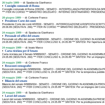
26 luglio 1989
- - di: Spadaccia Gianfranco
•
Consiglio comunale di Roma
Consiglio comunale di Roma 2/00290 - SENATO - INTERPELLANZA PRESENTATA DA SPAD
*** ITER IN CORSO *** MINISTRO DELEGATO : INTERNO DESTINATARIO: PRESIDENZA CON
28 giugno 1989
- - di: Corleone Franco
•
Presidente Corte dei conti
Presidente Corte dei conti 4/03559 - SENATO - INTERROGAZIONE A RISPOSTA SCRI
28.06.89 (SEDUTA N. 266) *** ITER IN CORSO *** MINISTRO DELEGATO : PRESIDE
24 maggio 1989
- - di: Spadaccia Gianfranco
•
Personale ed uffici del senato
Personale ed uffici del senato 9/9889/008 - SENATO - ORDINE DEL GIORNO IN ASS
24.05.89 (SEDUTA N. 260) *** ITER CONCLUSO IL 24.05.89 *** SINTESI: Per l'apertura dei p
24 maggio 1989
- - di: boato Marco
•
Carta riciclata per il Senato
Carta riciclata per il Senato 9/9889/007 - SENATO - ORDINE DEL GIORNO IN ASS
24.05.89 (SEDUTA N. 260) *** ITER CONCLUSO IL 24.05.89 *** SINTESI: Per un impegno del
24 maggio 1989
- - di: Corleone Franco
•
Resoconti stenografici
Resoconti stenografici 9/9889/006 - SENATO - ORDINE DEL GIORNO IN ASSEMBLEA 
(SEDUTA N. 260) *** ITER CONCLUSO IL 24.05.89 *** SINTESI: Per la tempestiva pubblicaz
24 maggio 1989
- - di: Corleone Franco
•
Bilancio del senato
Bilancio del senato 9/9889/004 - SENATO - ORDINE DEL GIORNO IN ASSEMBLEA PRE
(SEDUTA N. 260) *** ITER CONCLUSO IL 24.05.89 *** SINTESI: Per un impegno del Consigli
24 maggio 1989
- - di: Spadaccia Gianfranco
•
Lavori del senato
Lavori del senato 9/9889/003 - SENATO - ORDINE DEL GIORNO IN ASSEMBLEA PRESE
(SEDUTA N. 260) *** ITER CONCLUSO IL 24.05.89 *** SINTESI: Per la predisposizione di m